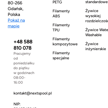
standardowe
PETG
80-266
Gdańsk,
Żywice
Filamenty
Polska
wysokiej
ABS
Pokaż na
rozdzielczoś
Filamenty
mapie
Żywice Wate
TPU
Washable
Filamenty
+48 588
Żywice
kompozytowe
810 078
inżynierskie
Filamenty
Pracujemy
specjalne
od
poniedziałku
do piątku
w godzinach
08:00-
16:00
kontakt@nextspool.pl
NIP: