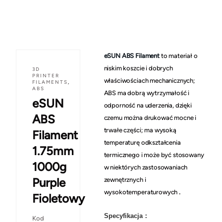
eSUN ABS Filament
to materiał o
niskim koszcie i dobrych
3D
PRINTER
właściwościach mechanicznych;
FILAMENTS
,
ABS
ABS ma dobrą wytrzymałość i
eSUN
odporność na uderzenia, dzięki
ABS
czemu można drukować mocne i
trwałe części; ma wysoką
Filament
temperaturę odkształcenia
1.75mm
termicznego i może być stosowany
1000g
w niektórych zastosowaniach
Purple
zewnętrznych i
.
wysokotemperaturowych
Fioletowy
Specyfikacja：
Kod