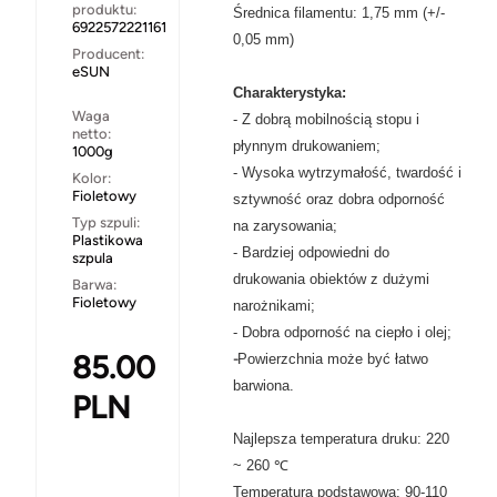
produktu:
Średnica filamentu: 1,75 mm (+/-
6922572221161
0,05 mm)
Producent:
eSUN
Charakterystyka:
Waga
- Z dobrą mobilnością stopu i
netto:
płynnym drukowaniem;
1000g
- Wysoka wytrzymałość, twardość i
Kolor:
Fioletowy
sztywność oraz dobra odporność
Typ szpuli:
na zarysowania;
Plastikowa
- Bardziej odpowiedni do
szpula
drukowania obiektów z dużymi
Barwa:
Fioletowy
narożnikami;
- Dobra odporność na ciepło i olej;
85.00
-
Powierzchnia może być łatwo
barwiona.
PLN
Najlepsza temperatura druku: 220
~ 260 ℃
Temperatura podstawowa: 90-110