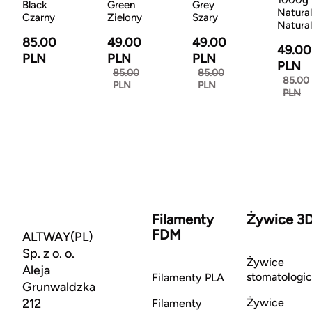
Black
Green
Grey
Natural
Czarny
Zielony
Szary
Natura
85.00
49.00
49.00
49.00
PLN
PLN
PLN
PLN
85.00
85.00
85.00
PLN
PLN
PLN
Filamenty
Żywice 3
FDM
ALTWAY(PL)
Sp. z o. o.
Żywice
Aleja
stomatologi
Filamenty PLA
Grunwaldzka
212
Żywice
Filamenty