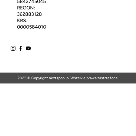
5842745045
REGON:
362883128
KRS:
0000584010