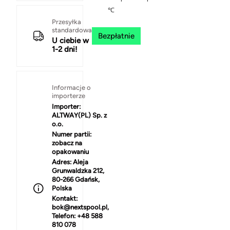
℃
Przesyłka
standardowa
Bezpłatnie
U ciebie w
1-2 dni!
Informacje o
importerze
Importer:
ALTWAY(PL) Sp. z
o.o.
Numer partii:
zobacz na
opakowaniu
Adres:
Aleja
Grunwaldzka 212,
80-266 Gdańsk,
Polska
Kontakt:
bok@nextspool.pl,
Telefon: +48 588
810 078