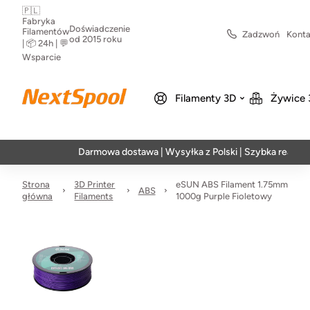
🇵🇱
Fabryka
Doświadczenie
Filamentów
Zadzwoń
Konta
od 2015 roku
| 📦 24h | 💬
Wsparcie
Filamenty 3D
Żywice 
Darmowa dostawa | Wysyłka z Polski | Szybka realizacja w
Strona
3D Printer
eSUN ABS Filament 1.75mm
ABS
główna
Filaments
1000g Purple Fioletowy