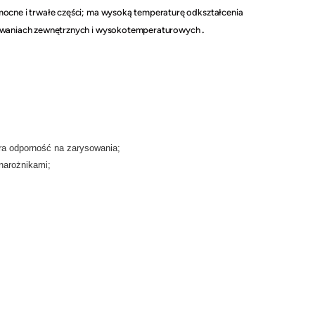
ocne i trwałe części; ma wysoką temperaturę odkształcenia
.
sowaniach zewnętrznych i wysokotemperaturowych
ra odporność na zarysowania;
narożnikami;