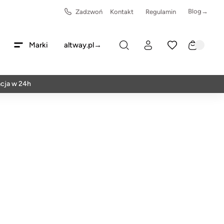
Blog→
Zadzwoń
Kontakt
Regulamin
Marki
altway.pl→
 w 24h