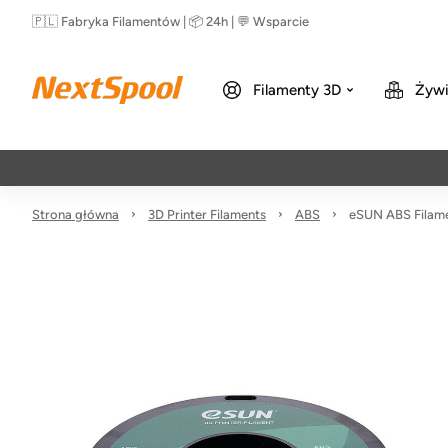
🇵🇱 Fabryka Filamentów | 📦 24h | 💬 Wsparcie
Filamenty 3D
Żywi
Strona główna
3D Printer Filaments
ABS
eSUN ABS Filame