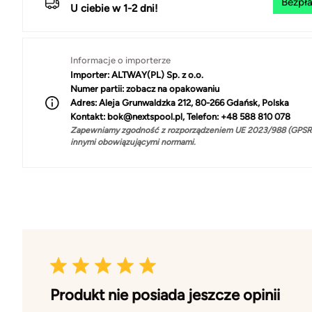
Bezpła
U ciebie w 1-2 dni!
Informacje o importerze
Importer:
ALTWAY(PL) Sp. z o.o.
Numer partii:
zobacz na opakowaniu
Adres:
Aleja Grunwaldzka 212, 80-266 Gdańsk, Polska
Kontakt:
bok@nextspool.pl, Telefon: +48 588 810 078
Zapewniamy zgodność z rozporządzeniem UE 2023/988 (GPSR)
innymi obowiązującymi normami.
Produkt nie posiada jeszcze opinii