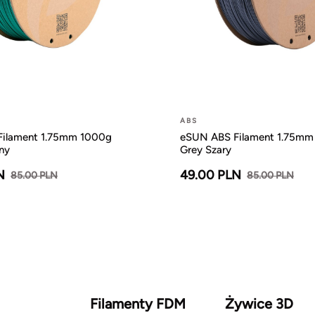
ABS
ilament 1.75mm 1000g
eSUN ABS Filament 1.75mm
ny
Grey Szary
N
49.00 PLN
85.00 PLN
85.00 PLN
Filamenty FDM
Żywice 3D