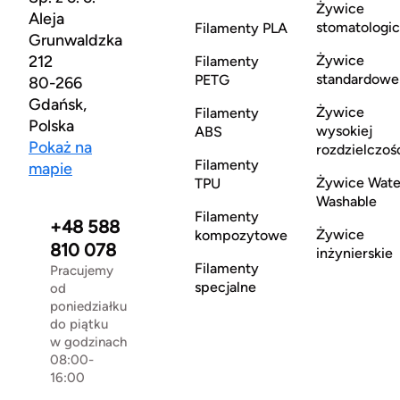
Żywice
Aleja
stomatologi
Filamenty PLA
Grunwaldzka
212
Żywice
Filamenty
standardowe
PETG
80-266
Gdańsk,
Żywice
Filamenty
Polska
wysokiej
ABS
Pokaż na
rozdzielczoś
Filamenty
mapie
Żywice Wate
TPU
Washable
Filamenty
+48 588
Żywice
kompozytowe
810 078
inżynierskie
Filamenty
Pracujemy
specjalne
od
poniedziałku
do piątku
w godzinach
08:00-
16:00