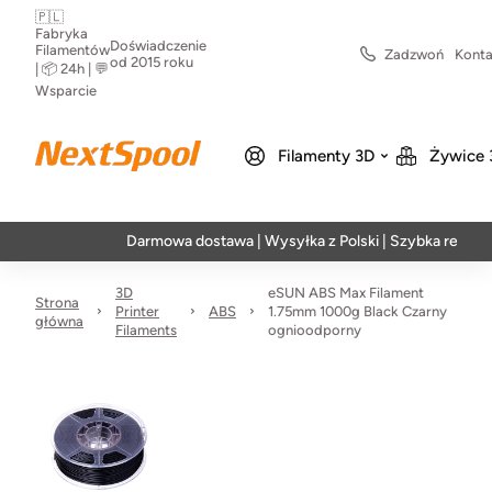
🇵🇱
Fabryka
Doświadczenie
Filamentów
Zadzwoń
Konta
od 2015 roku
| 📦 24h | 💬
Wsparcie
Filamenty 3D
Żywice 
Darmowa dostawa | Wysyłka z Polski | Szybka realizacja w
3D
eSUN ABS Max Filament
Strona
Printer
ABS
1.75mm 1000g Black Czarny
główna
Filaments
ognioodporny