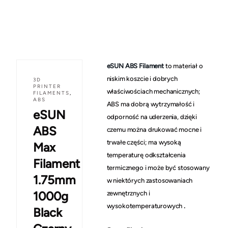
eSUN ABS Filament
to materiał o
niskim koszcie i dobrych
3D
PRINTER
właściwościach mechanicznych;
FILAMENTS
,
ABS
ABS ma dobrą wytrzymałość i
eSUN
odporność na uderzenia, dzięki
ABS
czemu można drukować mocne i
trwałe części; ma wysoką
Max
temperaturę odkształcenia
Filament
termicznego i może być stosowany
1.75mm
w niektórych zastosowaniach
1000g
zewnętrznych i
.
wysokotemperaturowych
Black