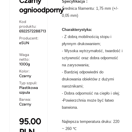
Czarny
Specyfikacja：
ognioodporny
Średnica filamentu: 1,75 mm (+/-
0,05 mm)
Kod
produktu:
Charakterystyka:
6922572288713
- Z dobrą mobilnością stopu i
Producent:
eSUN
płynnym drukowaniem;
- Wysoka wytrzymałość, twardość i
Waga
sztywność oraz dobra odporność
netto:
1000g
na zarysowania;
Kolor:
- Bardziej odpowiedni do
Czarny
drukowania obiektów z dużymi
Typ szpuli:
narożnikami;
Plastikowa
szpula
- Dobra odporność na ciepło i olej;
Barwa:
-
Powierzchnia może być łatwo
Czarny
barwiona.
95.00
Najlepsza temperatura druku: 220
~ 260 ℃