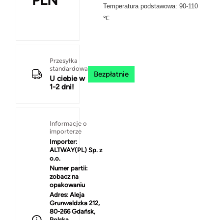
PLN
Temperatura podstawowa: 90-110
℃
Przesyłka
standardowa
Bezpłatnie
U ciebie w
1-2 dni!
Informacje o
importerze
Importer:
ALTWAY(PL) Sp. z
o.o.
Numer partii:
zobacz na
opakowaniu
Adres:
Aleja
Grunwaldzka 212,
80-266 Gdańsk,
Polska