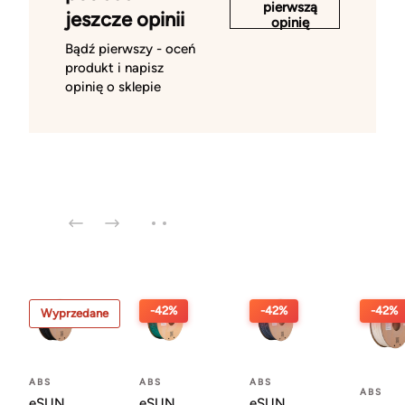
pierwszą
jeszcze opinii
opinię
Bądź pierwszy - oceń
produkt i napisz
opinię o sklepie
-42%
-42%
-42%
Wyprzedane
ABS
ABS
ABS
ABS
eSUN
eSUN
eSUN