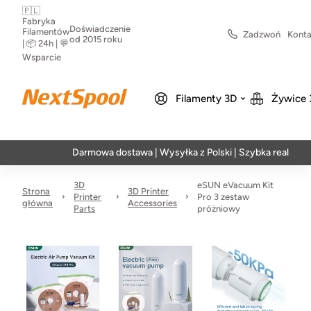
🇵🇱
Fabryka
Doświadczenie
Filamentów
Zadzwoń
Konta
od 2015 roku
| 📦 24h | 💬
Wsparcie
Filamenty 3D
Żywice 
Darmowa dostawa | Wysyłka z Polski | Szybka realizacja w 24h
3D
eSUN eVacuum Kit
Strona
3D Printer
Printer
Pro 3 zestaw
główna
Accessories
Parts
próżniowy