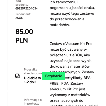
Kod
ich zamoczeniu i
produktu:
pogorszeniu jakości druku,
6922572204034
można użyć tego zestawu
Producent:
eSUN
do przechowywania
materiałów.
85.00
PLN
Zestaw eVacuum Kit Pro
może być używany w
połączeniu z eBOX, aby
uzyskać najlepsze wyniki
drukowania materiałów
Przesyłka
eksploatacyjnych. Zestaw
standardowa
Bezpłatnie
posiada certyfikaty BPA-
U ciebie w
1-2 dni!
FREE i FDA. Zestaw
eVacuum Kit Pro jest
wykonany z materiałów
Informacje o
przeznaczonych do
importerze