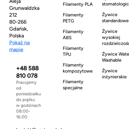
Aleja
stomatologi
Filamenty PLA
Grunwaldzka
212
Żywice
Filamenty
standardowe
PETG
80-266
Gdańsk,
Żywice
Filamenty
Polska
wysokiej
ABS
Pokaż na
rozdzielczoś
Filamenty
mapie
Żywice Wate
TPU
Washable
Filamenty
+48 588
Żywice
kompozytowe
810 078
inżynierskie
Filamenty
Pracujemy
specjalne
od
poniedziałku
do piątku
w godzinach
08:00-
16:00