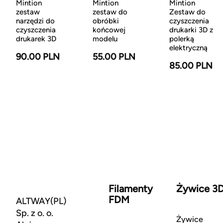
Mintion
Mintion
Mintion
zestaw
zestaw do
Zestaw do
narzędzi do
obróbki
czyszczenia
czyszczenia
końcowej
drukarki 3D z
drukarek 3D
modelu
polerką
elektryczną
90.00 PLN
55.00 PLN
85.00 PLN
Filamenty
Żywice 3
FDM
ALTWAY(PL)
Sp. z o. o.
Żywice