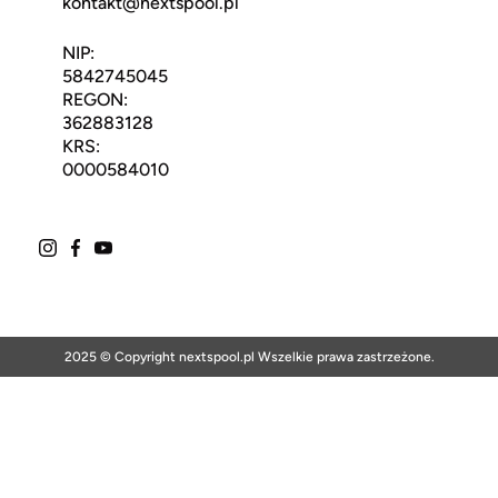
kontakt@nextspool.pl
NIP:
5842745045
REGON:
362883128
KRS:
0000584010