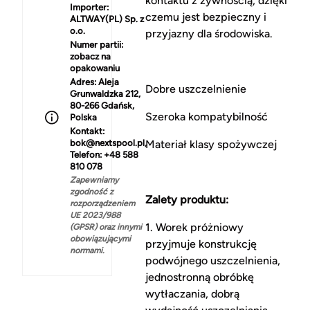
kontaktu z żywnością, dzięki
Importer:
czemu jest bezpieczny i
ALTWAY(PL) Sp. z
o.o.
przyjazny dla środowiska.
Numer partii:
zobacz na
opakowaniu
Adres:
Aleja
Dobre uszczelnienie
Grunwaldzka 212,
80-266 Gdańsk,
Szeroka kompatybilność
Polska
Kontakt:
bok@nextspool.pl,
Materiał klasy spożywczej
Telefon: +48 588
810 078
Zapewniamy
zgodność z
Zalety produktu:
rozporządzeniem
UE 2023/988
1. Worek próżniowy
(GPSR) oraz innymi
obowiązującymi
przyjmuje konstrukcję
normami.
podwójnego uszczelnienia,
jednostronną obróbkę
wytłaczania, dobrą