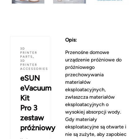
Opis:
3D
Przenośne domowe
PRINTER
PARTS
,
urządzenie próżniowe do
3D
PRINTER
próżniowego
ACCESSORIES
przechowywania
eSUN
materiałów
eVacuum
eksploatacyjnych,
Kit
zwłaszcza materiałów
eksploatacyjnych o
Pro 3
wysokiej absorpcji wody.
zestaw
Gdy materiały
próżniowy
eksploatacyjne są otwarte i
nie są zużyte, aby zapobiec