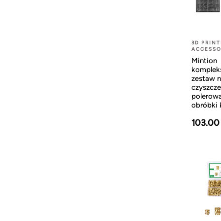
3D PRINT
ACCESSO
Mintion
komplek
zestaw n
czyszcze
polerowa
obróbki
103.00