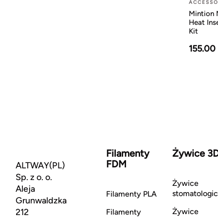
ACCESSO
Mintion 
Heat Ins
Kit
155.00
Filamenty
Żywice 3
FDM
ALTWAY(PL)
Sp. z o. o.
Żywice
Aleja
stomatologi
Filamenty PLA
Grunwaldzka
212
Żywice
Filamenty