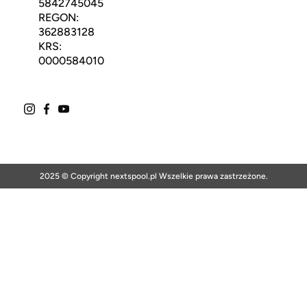
5842745045
REGON:
362883128
KRS:
0000584010