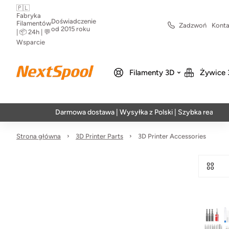
🇵🇱
Fabryka
Doświadczenie
Filamentów
Zadzwoń
Konta
od 2015 roku
| 📦 24h | 💬
Wsparcie
Filamenty 3D
Żywice 
Darmowa dostawa | Wysyłka z Polski | Szybka realizacja w
Strona główna
3D Printer Parts
3D Printer Accessories