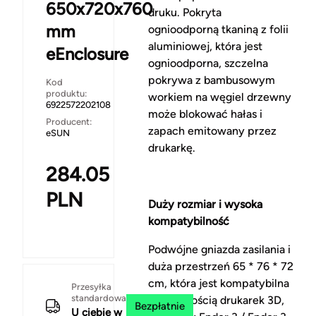
650x720x760
druku. Pokryta
mm
ognioodporną tkaniną z folii
aluminiowej, która jest
eEnclosure
ognioodporna, szczelna
pokrywa z bambusowym
Kod
produktu:
workiem na węgiel drzewny
6922572202108
może blokować hałas i
Producent:
zapach emitowany przez
eSUN
drukarkę.
284.05
PLN
Duży rozmiar i wysoka
kompatybilność
Podwójne gniazda zasilania i
duża przestrzeń 65 * 76 * 72
cm, która jest kompatybilna
Przesyłka
standardowa
z większością drukarek 3D,
Bezpłatnie
U ciebie w