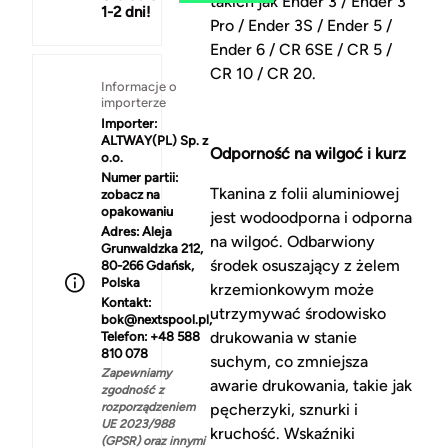
takich jak Ender 3 / Ender 3
1-2 dni!
Pro / Ender 3S / Ender 5 /
Ender 6 / CR 6SE / CR 5 /
CR 10 / CR 20.
Informacje o
importerze
Importer:
ALTWAY(PL) Sp. z
Odporność na wilgoć i kurz
o.o.
Numer partii:
Tkanina z folii aluminiowej
zobacz na
opakowaniu
jest wodoodporna i odporna
Adres:
Aleja
na wilgoć. Odbarwiony
Grunwaldzka 212,
środek osuszający z żelem
80-266 Gdańsk,
Polska
krzemionkowym może
Kontakt:
utrzymywać środowisko
bok@nextspool.pl,
drukowania w stanie
Telefon: +48 588
810 078
suchym, co zmniejsza
Zapewniamy
awarie drukowania, takie jak
zgodność z
rozporządzeniem
pęcherzyki, sznurki i
UE 2023/988
kruchość. Wskaźniki
(GPSR) oraz innymi