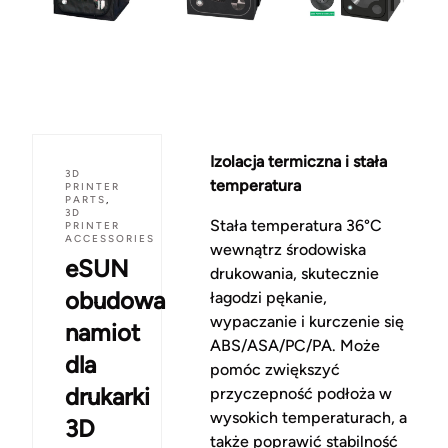
Izolacja termiczna i stała
3D
temperatura
PRINTER
PARTS
,
3D
Stała temperatura 36°C
PRINTER
ACCESSORIES
wewnątrz środowiska
eSUN
drukowania, skutecznie
obudowa
łagodzi pękanie,
wypaczanie i kurczenie się
namiot
ABS/ASA/PC/PA. Może
dla
pomóc zwiększyć
drukarki
przyczepność podłoża w
wysokich temperaturach, a
3D
także poprawić stabilność