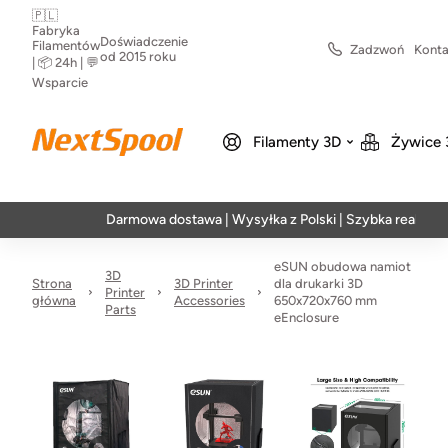
🇵🇱
Fabryka
Doświadczenie
Filamentów
Zadzwoń
Konta
od 2015 roku
| 📦 24h | 💬
Wsparcie
Filamenty 3D
Żywice 
Darmowa dostawa | Wysyłka z Polski | Szybka realizacja w 24
eSUN obudowa namiot
3D
Strona
3D Printer
dla drukarki 3D
Printer
główna
Accessories
650x720x760 mm
Parts
eEnclosure