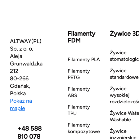
Filamenty
Żywice 3
FDM
ALTWAY(PL)
Sp. z o. o.
Żywice
Aleja
stomatologi
Filamenty PLA
Grunwaldzka
212
Żywice
Filamenty
standardowe
PETG
80-266
Gdańsk,
Żywice
Filamenty
Polska
wysokiej
ABS
Pokaż na
rozdzielczoś
Filamenty
mapie
Żywice Wate
TPU
Washable
Filamenty
+48 588
Żywice
kompozytowe
810 078
inżynierskie