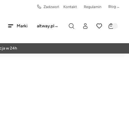
Blog→
Zadzwoń
Kontakt
Regulamin
Marki
altway.pl→
24h