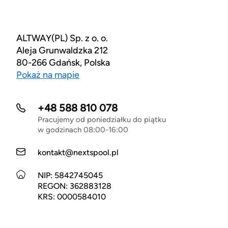
ALTWAY(PL) Sp. z o. o.
Aleja Grunwaldzka 212
80-266 Gdańsk, Polska
Pokaż na mapie
+48 588 810 078
Pracujemy od poniedziałku do piątku
w godzinach 08:00-16:00
kontakt@nextspool.pl
NIP: 5842745045
REGON: 362883128
KRS: 0000584010