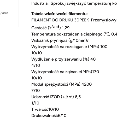
Industrial. Spróbuj zwiększyć temperaturę k
 oraz
Tabela właściwości filamentu:
FILAMENT DO DRUKU 3DPEEK-Przemysłowy
g/cm3
Gęstość (
) 1,29
Temperatura odkształcenia cieplnego (℃, 0,
Wskaźnik płynięcia (g/10min)/
Wytrzymałość na rozciąganie (MPa) 100
10/10
Wydłużenie przy zerwaniu (%) 40
4/10
Wytrzymałość na zginanie(MPa)170
10/10
Moduł sprężystości (MPa) 4200
7/10
Udarność IZOD (kJ/㎡) 6,5
1/10
Trwałość10/10
Drukowalność6/10