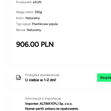
Producent:
eSUN
Waga netto:
250g
Kolor:
Naturalny
Typ szpuli:
Plastikowa szpula
Barwa:
Naturalny
906.00
PLN
Przesyłka standardowa
Bezpła
U ciebie w 1-2 dni!
Informacje o importerze
Importer:
ALTWAY(PL) Sp. z o.o.
Numer partii:
zobacz na opakowaniu