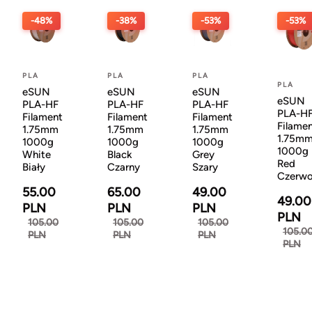
-48%
-38%
-53%
-53%
PLA
PLA
PLA
PLA
eSUN
eSUN
eSUN
eSUN
PLA-HF
PLA-HF
PLA-HF
PLA-H
Filament
Filament
Filament
Filame
1.75mm
1.75mm
1.75mm
1.75m
1000g
1000g
1000g
1000g
White
Black
Grey
Red
Biały
Czarny
Szary
Czerw
55.00
65.00
49.00
49.00
PLN
PLN
PLN
PLN
105.00
105.00
105.00
105.0
PLN
PLN
PLN
PLN