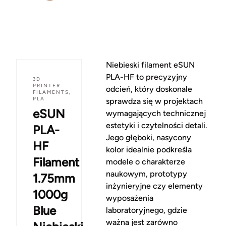
Niebieski filament eSUN
PLA-HF to precyzyjny
3D
PRINTER
odcień, który doskonale
FILAMENTS
,
PLA
sprawdza się w projektach
eSUN
wymagających technicznej
estetyki i czytelności detali.
PLA-
Jego głęboki, nasycony
HF
kolor idealnie podkreśla
Filament
modele o charakterze
naukowym, prototypy
1.75mm
inżynieryjne czy elementy
1000g
wyposażenia
Blue
laboratoryjnego, gdzie
ważna jest zarówno