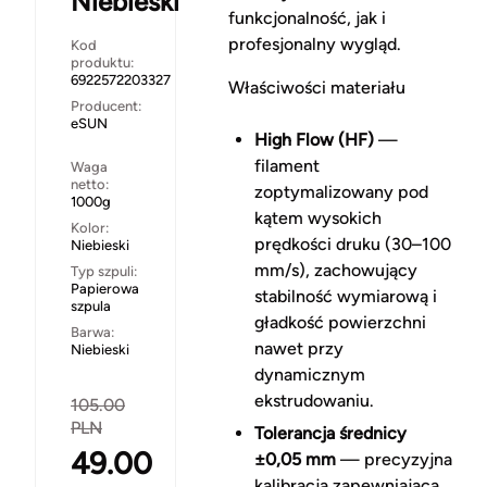
Niebieski
funkcjonalność, jak i
profesjonalny wygląd.
Kod
produktu:
6922572203327
Właściwości materiału
Producent:
eSUN
High Flow (HF)
—
filament
Waga
netto:
zoptymalizowany pod
1000g
kątem wysokich
Kolor:
prędkości druku (30–100
Niebieski
mm/s), zachowujący
Typ szpuli:
Papierowa
stabilność wymiarową i
szpula
gładkość powierzchni
Barwa:
nawet przy
Niebieski
dynamicznym
ekstrudowaniu.
105.00
PLN
Tolerancja średnicy
49.00
±0,05 mm
— precyzyjna
kalibracja zapewniająca