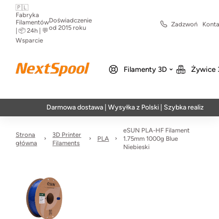
🇵🇱
Fabryka
Doświadczenie
Filamentów
Zadzwoń
Konta
od 2015 roku
| 📦 24h | 💬
Wsparcie
Filamenty 3D
Żywice 
Darmowa dostawa | Wysyłka z Polski | Szybka realizacja w 24h
eSUN PLA-HF Filament
Strona
3D Printer
PLA
1.75mm 1000g Blue
główna
Filaments
Niebieski