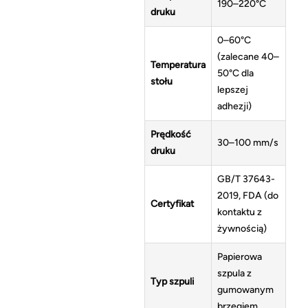
190–220°C
druku
0–60°C
(zalecane 40–
Temperatura
50°C dla
stołu
lepszej
adhezji)
Prędkość
30–100 mm/s
druku
GB/T 37643-
2019, FDA (do
Certyfikat
kontaktu z
żywnością)
Papierowa
szpula z
Typ szpuli
gumowanym
brzegiem