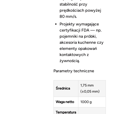
stabilność przy
prędkościach powyżej
80 mm/s.
Projekty wymagające
certyfikacji FDA — np.
pojemniki na próbki,
akcesoria kuchenne czy
elementy opakowań
kontaktowych z
żywnością.
Parametry techniczne
1,75 mm
Średnica
(±0,05 mm)
Waga netto
1000 g
Temperatura