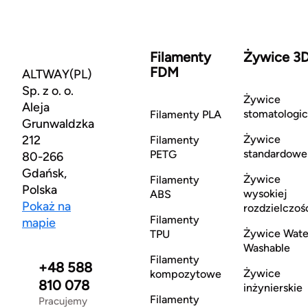
Filamenty
Żywice 3
FDM
ALTWAY(PL)
Sp. z o. o.
Żywice
Aleja
stomatologi
Filamenty PLA
Grunwaldzka
212
Żywice
Filamenty
standardowe
PETG
80-266
Gdańsk,
Żywice
Filamenty
Polska
wysokiej
ABS
Pokaż na
rozdzielczoś
Filamenty
mapie
Żywice Wate
TPU
Washable
Filamenty
+48 588
Żywice
kompozytowe
810 078
inżynierskie
Filamenty
Pracujemy