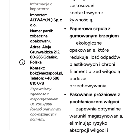
Informacje o
zastosowań
importerze
kontaktowych z
Importer:
żywnością.
ALTWAY(PL) Sp. z
o.o.
Papierowa szpula z
Numer partii:
gumowanym brzegiem
zobacz na
opakowaniu
— ekologiczne
Adres:
Aleja
opakowanie, które
Grunwaldzka 212,
redukuje ilość odpadów
80-266 Gdańsk,
Polska
plastikowych i chroni
Kontakt:
filament przed wilgocią
bok@nextspool.pl,
podczas
Telefon: +48 588
810 078
przechowywania.
Zapewniamy
Pakowanie próżniowe z
zgodność z
rozporządzeniem
pochłaniaczem wilgoci
UE 2023/988
— zapewnia optymalne
(GPSR) oraz innymi
obowiązującymi
warunki magazynowania,
normami.
eliminując ryzyko
absorpcji wilgoci i