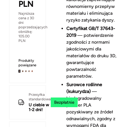
PLN
równomierny przepływ
materiału i eliminująca
Najniższa
cena z 30
ryzyko zatykania dyszy.
dni
poprzedzających
Certyfikat GB/T 37643-
obniżkę:
2019
— potwierdzenie
105.00
PLN
zgodności z normami
jakościowymi dla
materiałów do druku 3D,
Produkty
gwarantujące
powiązane
powtarzalność
parametrów.
Surowce roślinne
(kukurydza)
—
Przesyłka
biodegradowalny
standardowa
Bezpłatnie
U ciebie w
polimer PLA
1-2 dni!
pozyskiwany ze źródeł
odnawialnych, zgodny z
wymogami FDA dla