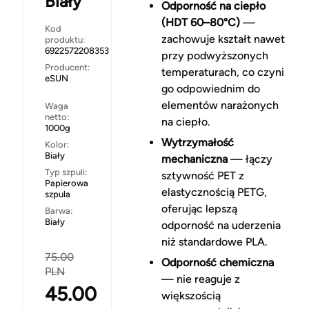
Biały
Odporność na ciepło
(HDT 60–80°C)
—
Kod
zachowuje kształt nawet
produktu:
6922572208353
przy podwyższonych
Producent:
temperaturach, co czyni
eSUN
go odpowiednim do
elementów narażonych
Waga
netto:
na ciepło.
1000g
Wytrzymałość
Kolor:
Biały
mechaniczna
— łączy
Typ szpuli:
sztywność PET z
Papierowa
elastycznością PETG,
szpula
oferując lepszą
Barwa:
Biały
odporność na uderzenia
niż standardowe PLA.
75.00
Odporność chemiczna
PLN
— nie reaguje z
45.00
większością