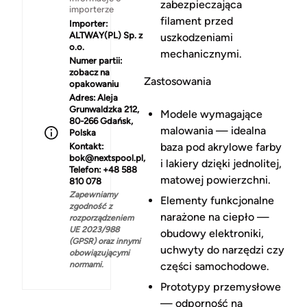
zabezpieczająca
importerze
filament przed
Importer:
ALTWAY(PL) Sp. z
uszkodzeniami
o.o.
mechanicznymi.
Numer partii:
zobacz na
Zastosowania
opakowaniu
Adres:
Aleja
Grunwaldzka 212,
Modele wymagające
80-266 Gdańsk,
malowania — idealna
Polska
baza pod akrylowe farby
Kontakt:
bok@nextspool.pl,
i lakiery dzięki jednolitej,
Telefon: +48 588
matowej powierzchni.
810 078
Zapewniamy
Elementy funkcjonalne
zgodność z
narażone na ciepło —
rozporządzeniem
UE 2023/988
obudowy elektroniki,
(GPSR) oraz innymi
uchwyty do narzędzi czy
obowiązującymi
normami.
części samochodowe.
Prototypy przemysłowe
— odporność na