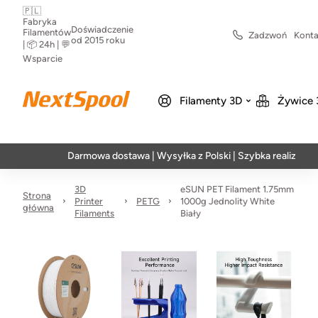
🇵🇱
Fabryka
Doświadczenie
Filamentów
Zadzwoń
Konta
od 2015 roku
| 📦 24h | 💬
Wsparcie
Filamenty 3D
Żywice 
Darmowa dostawa | Wysyłka z Polski | Szybka realizacja w 24h
3D
eSUN PET Filament 1.75mm
Strona
Printer
PETG
1000g Jednolity White
główna
Filaments
Biały