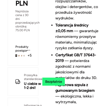
rozpuszczalników,
PLN
olejów i detergentów, co
Najniższa
przedłuża żywotność
cena z 30
wydruków.
dni
poprzedzających
Tolerancja średnicy
obniżkę:
75.00
PLN
±0,05 mm
— gwarantuje
równomierny przepływ
materiału, minimalizując
Produkty
ryzyko zatkania dyszy.
powiązane
Certyfikat GB/T 37643-
+5
2019
— potwierdza
zgodność z normami
jakościowymi dla
Przesyłka
materiałów do druku 3D.
standardowa
Bezpłatnie
U ciebie w
Papierowa szpula z
1-2 dni!
gumowanym brzegiem
— ekologiczna, lekka i
wytrzymała,
Informacje o