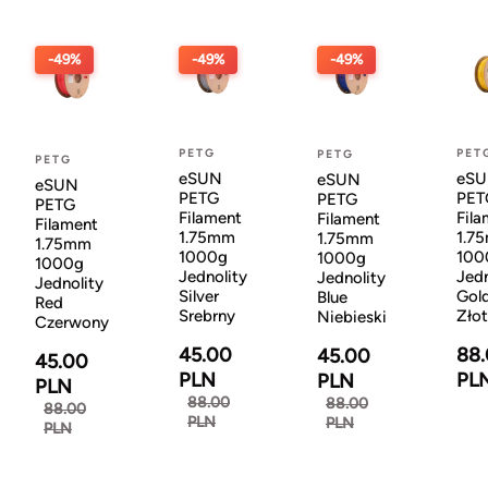
-49%
-49%
-49%
PETG
PET
PETG
PETG
eSUN
eS
eSUN
eSUN
PETG
PET
PETG
PETG
Filament
Fila
Filament
Filament
1.75mm
1.7
1.75mm
1.75mm
1000g
100
1000g
1000g
Jednolity
Jedn
Jednolity
Jednolity
Silver
Gol
Blue
Red
Srebrny
Zło
Niebieski
Czerwony
45.00
88
45.00
45.00
PLN
PL
PLN
PLN
88.00
88.00
88.00
PLN
PLN
PLN