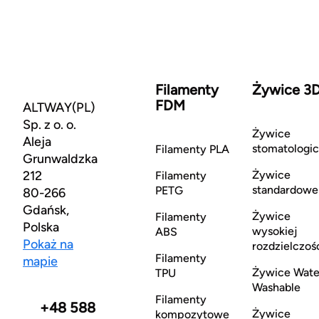
Filamenty
Żywice 3
FDM
ALTWAY(PL)
Sp. z o. o.
Żywice
Aleja
stomatologi
Filamenty PLA
Grunwaldzka
212
Żywice
Filamenty
standardowe
PETG
80-266
Gdańsk,
Żywice
Filamenty
Polska
wysokiej
ABS
Pokaż na
rozdzielczoś
Filamenty
mapie
Żywice Wate
TPU
Washable
Filamenty
+48 588
Żywice
kompozytowe