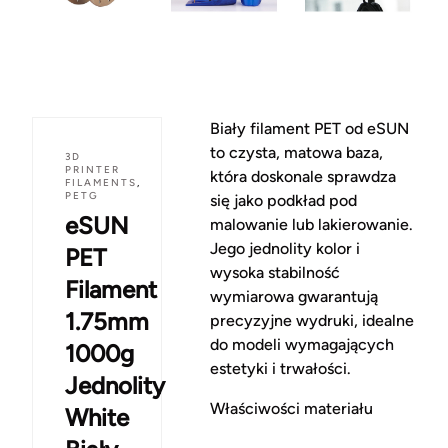
Biały filament PET od eSUN
to czysta, matowa baza,
3D
PRINTER
która doskonale sprawdza
FILAMENTS
,
PETG
się jako podkład pod
eSUN
malowanie lub lakierowanie.
Jego jednolity kolor i
PET
wysoka stabilność
Filament
wymiarowa gwarantują
1.75mm
precyzyjne wydruki, idealne
do modeli wymagających
1000g
estetyki i trwałości.
Jednolity
Właściwości materiału
White