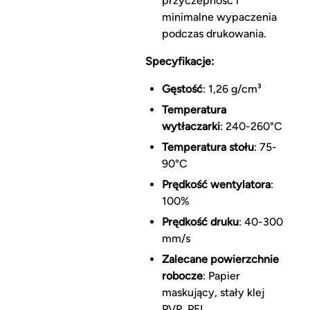
przyczepność i
minimalne wypaczenia
podczas drukowania.
Specyfikacje:
Gęstość
: 1,26 g/cm³
Temperatura
wytłaczarki
: 240-260°C
Temperatura stołu
: 75-
90°C
Prędkość wentylatora
:
100%
Prędkość druku
: 40-300
mm/s
Zalecane powierzchnie
robocze
: Papier
maskujący, stały klej
PVP, PEI