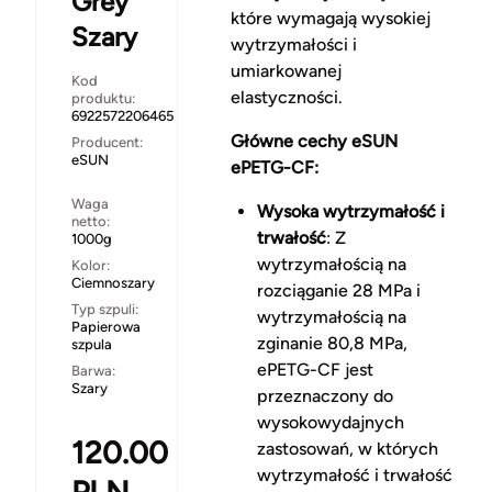
Grey
które wymagają wysokiej
Szary
wytrzymałości i
umiarkowanej
Kod
elastyczności.
produktu:
6922572206465
Główne cechy eSUN
Producent:
eSUN
ePETG-CF:
Waga
Wysoka wytrzymałość i
netto:
trwałość
: Z
1000g
wytrzymałością na
Kolor:
Ciemnoszary
rozciąganie 28 MPa i
Typ szpuli:
wytrzymałością na
Papierowa
zginanie 80,8 MPa,
szpula
ePETG-CF jest
Barwa:
Szary
przeznaczony do
wysokowydajnych
120.00
zastosowań, w których
wytrzymałość i trwałość