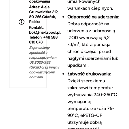
umiarkowanych
opakowaniu
Adres:
Aleja
warunkach cieplnych.
Grunwaldzka 212,
Odporność na uderzenia
:
80-266 Gdańsk,
Polska
Dobra odporność na
Kontakt:
uderzenia z udarnością
bok@nextspool.pl,
IZOD wynoszącą 5,2
Telefon: +48 588
810 078
kJ/m², która pomaga
Zapewniamy
chronić części przed
zgodność z
rozporządzeniem
nagłymi uderzeniami lub
UE 2023/988
upadkami.
(GPSR) oraz innymi
obowiązującymi
Łatwość drukowania
:
normami.
Dzięki szerokiemu
zakresowi temperatur
wytłaczania 240-260°C i
wymaganej
temperaturze łoża 75-
90°C, ePETG-CF
utrzymuje dobrą