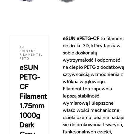
eSUN ePETG-CF
to filament
do druku 3D, który łączy w
3D
PRINTER
sobie doskonałą
FILAMENTS
,
PETG
wytrzymałość i odporność
eSUN
na ciepło PETG z dodatkową
sztywnością wzmocnienia z
PETG-
włókna węglowego.
CF
Filament ten zapewnia
Filament
lepszą stabilność
wymiarową i ulepszone
1.75mm
właściwości mechaniczne,
1000g
dzięki czemu idealnie nadaje
Dark
się do drukowania trwałych,
funkcjonalnych części,