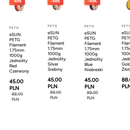
-49%
-49%
-49%
PETG
PET
PETG
PETG
eSUN
eS
eSUN
eSUN
PETG
PET
PETG
PETG
Filament
Fila
Filament
Filament
1.75mm
1.7
1.75mm
1.75mm
1000g
100
1000g
1000g
Jednolity
Jedn
Jednolity
Jednolity
Silver
Gol
Blue
Red
Srebrny
Zło
Niebieski
Czerwony
45.00
88
45.00
45.00
PLN
PL
PLN
PLN
88.00
88.00
88.00
PLN
PLN
PLN