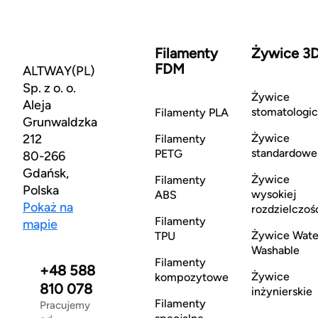
Filamenty
Żywice 3
FDM
ALTWAY(PL)
Sp. z o. o.
Żywice
Aleja
stomatologi
Filamenty PLA
Grunwaldzka
212
Żywice
Filamenty
standardowe
PETG
80-266
Gdańsk,
Żywice
Filamenty
Polska
wysokiej
ABS
Pokaż na
rozdzielczoś
Filamenty
mapie
Żywice Wate
TPU
Washable
Filamenty
+48 588
Żywice
kompozytowe
810 078
inżynierskie
Filamenty
Pracujemy