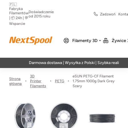
🇵🇱
Fabryka
Doświadczenie
Filamentów
Zadzwoń
Konta
od 2015 roku
| 📦 24h | 💬
Wsparcie
Filamenty 3D
Żywice 
Darmowa dostawa | Wysyłka z Polski | Szybka realizacja w 24h
3D
eSUN PETG-CF Filament
Strona
Printer
PETG
1.75mm 1000g Dark Grey
główna
Filaments
Szary