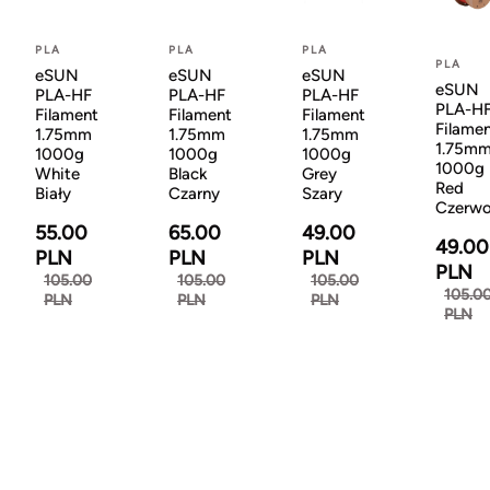
PLA
PLA
PLA
PLA
eSUN
eSUN
eSUN
eSUN
PLA-HF
PLA-HF
PLA-HF
PLA-H
Filament
Filament
Filament
Filame
1.75mm
1.75mm
1.75mm
1.75m
1000g
1000g
1000g
1000g
White
Black
Grey
Red
Biały
Czarny
Szary
Czerw
55.00
65.00
49.00
49.00
PLN
PLN
PLN
PLN
105.00
105.00
105.00
105.0
PLN
PLN
PLN
PLN