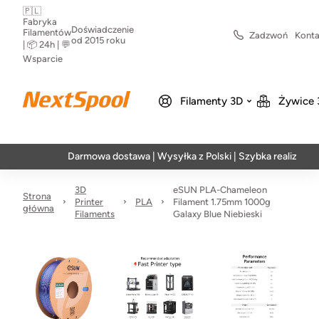
🇵🇱
Fabryka
Doświadczenie
Filamentów
Zadzwoń
Konta
od 2015 roku
| 📦 24h | 💬
Wsparcie
Filamenty 3D
Żywice 
Darmowa dostawa | Wysyłka z Polski | Szybka realizacja w 24h
3D
eSUN PLA-Chameleon
Strona
Printer
PLA
Filament 1.75mm 1000g
główna
Filaments
Galaxy Blue Niebieski