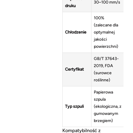
30–100 mm/s
druku
100%
(zalecane dla
Chłodzenie
optymalnej
jakości
powierzchni)
GB/T 37643-
2019, FDA
Certyfikat
(surowce
roślinne)
Papierowa
szpula
Typ szpuli
(ekologiczna, z
gumowanym
brzegiem)
Kompatybilność z