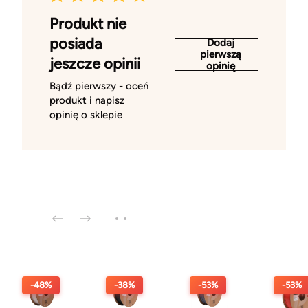
Produkt nie
posiada
Dodaj
pierwszą
jeszcze opinii
opinię
Bądź pierwszy - oceń
produkt i napisz
opinię o sklepie
-48%
-38%
-53%
-53%