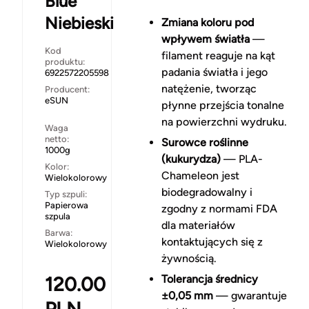
Blue
Niebieski
Zmiana koloru pod
wpływem światła
—
Kod
filament reaguje na kąt
produktu:
padania światła i jego
6922572205598
natężenie, tworząc
Producent:
eSUN
płynne przejścia tonalne
na powierzchni wydruku.
Waga
netto:
Surowce roślinne
1000g
(kukurydza)
— PLA-
Kolor:
Chameleon jest
Wielokolorowy
biodegradowalny i
Typ szpuli:
Papierowa
zgodny z normami FDA
szpula
dla materiałów
Barwa:
kontaktujących się z
Wielokolorowy
żywnością.
120.00
Tolerancja średnicy
±0,05 mm
— gwarantuje