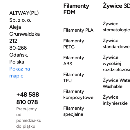
Filamenty
Żywice 3
FDM
ALTWAY(PL)
Sp. z o. o.
Żywice
Aleja
stomatologi
Filamenty PLA
Grunwaldzka
212
Żywice
Filamenty
standardowe
PETG
80-266
Gdańsk,
Żywice
Filamenty
Polska
wysokiej
ABS
Pokaż na
rozdzielczoś
Filamenty
mapie
Żywice Wate
TPU
Washable
Filamenty
+48 588
Żywice
kompozytowe
810 078
inżynierskie
Filamenty
Pracujemy
specjalne
od
poniedziałku
do piątku