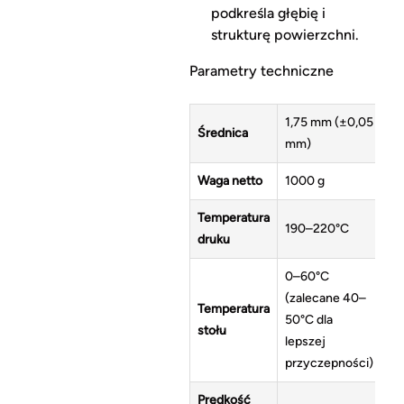
podkreśla głębię i
strukturę powierzchni.
Parametry techniczne
1,75 mm (±0,05
Średnica
mm)
Waga netto
1000 g
Temperatura
190–220°C
druku
0–60°C
(zalecane 40–
Temperatura
50°C dla
stołu
lepszej
przyczepności)
Prędkość