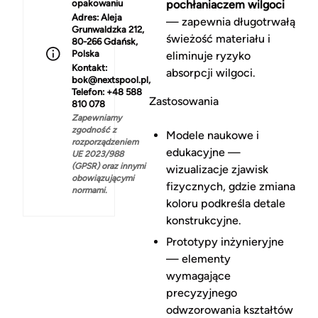
opakowaniu
pochłaniaczem wilgoci
Adres:
Aleja
— zapewnia długotrwałą
Grunwaldzka 212,
świeżość materiału i
80-266 Gdańsk,
Polska
eliminuje ryzyko
Kontakt:
absorpcji wilgoci.
bok@nextspool.pl,
Telefon: +48 588
Zastosowania
810 078
Zapewniamy
zgodność z
Modele naukowe i
rozporządzeniem
edukacyjne —
UE 2023/988
(GPSR) oraz innymi
wizualizacje zjawisk
obowiązującymi
fizycznych, gdzie zmiana
normami.
koloru podkreśla detale
konstrukcyjne.
Prototypy inżynieryjne
— elementy
wymagające
precyzyjnego
odwzorowania kształtów