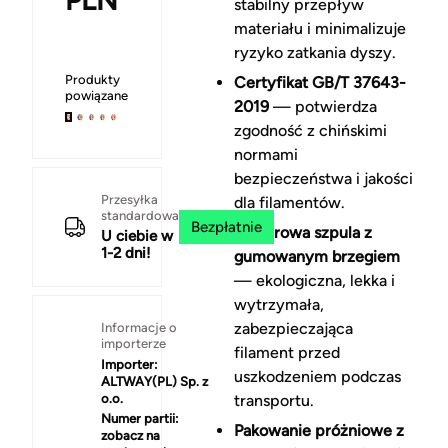
PLN
stabilny przepływ
materiału i minimalizuje
ryzyko zatkania dyszy.
Produkty
Certyfikat GB/T 37643-
powiązane
2019
— potwierdza
zgodność z chińskimi
normami
bezpieczeństwa i jakości
Przesyłka
dla filamentów.
standardowa
Bezpłatnie
Papierowa szpula z
U ciebie w
1-2 dni!
gumowanym brzegiem
— ekologiczna, lekka i
wytrzymała,
zabezpieczająca
Informacje o
importerze
filament przed
Importer:
uszkodzeniem podczas
ALTWAY(PL) Sp. z
o.o.
transportu.
Numer partii:
Pakowanie próżniowe z
zobacz na