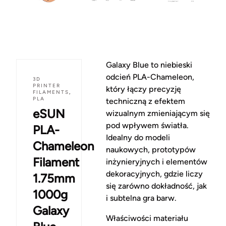
Galaxy Blue to niebieski
odcień PLA-Chameleon,
3D
PRINTER
który łączy precyzję
FILAMENTS
,
PLA
techniczną z efektem
eSUN
wizualnym zmieniającym się
pod wpływem światła.
PLA-
Idealny do modeli
Chameleon
naukowych, prototypów
Filament
inżynieryjnych i elementów
dekoracyjnych, gdzie liczy
1.75mm
się zarówno dokładność, jak
1000g
i subtelna gra barw.
Galaxy
Właściwości materiału