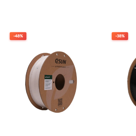
-48%
-38%