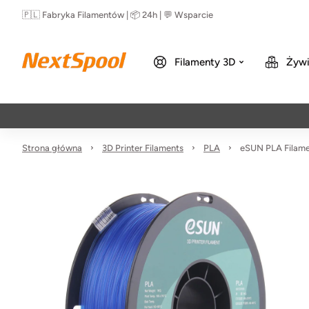
🇵🇱 Fabryka Filamentów | 📦 24h | 💬 Wsparcie
Filamenty 3D
Żywi
Strona główna
3D Printer Filaments
PLA
eSUN PLA Filame