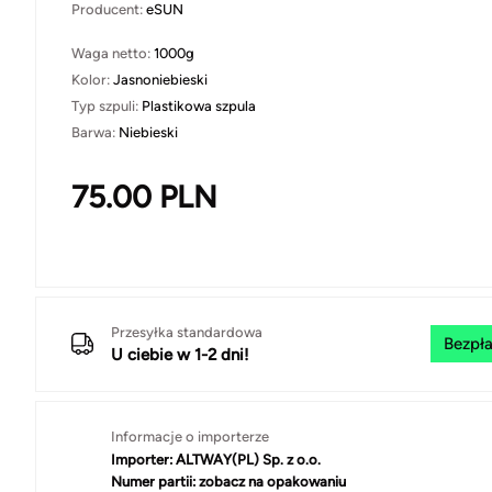
Producent:
eSUN
Waga netto:
1000g
Kolor:
Jasnoniebieski
Typ szpuli:
Plastikowa szpula
Barwa:
Niebieski
75.00
PLN
Przesyłka standardowa
Bezpła
U ciebie w 1-2 dni!
Informacje o importerze
Importer:
ALTWAY(PL) Sp. z o.o.
Numer partii:
zobacz na opakowaniu