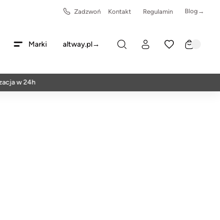
Blog→
Zadzwoń
Kontakt
Regulamin
Marki
altway.pl→
 w 24h