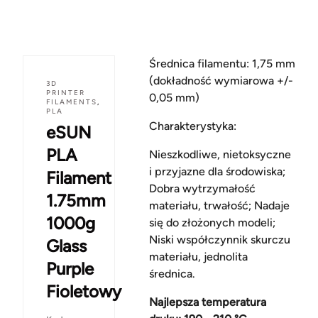
Średnica filamentu: 1,75 mm
(dokładność wymiarowa +/-
3D
PRINTER
0,05 mm)
FILAMENTS
,
PLA
Charakterystyka:
eSUN
PLA
Nieszkodliwe, nietoksyczne
i przyjazne dla środowiska;
Filament
Dobra wytrzymałość
1.75mm
materiału, trwałość; Nadaje
1000g
się do złożonych modeli;
Niski współczynnik skurczu
Glass
materiału, jednolita
Purple
średnica.
Fioletowy
Najlepsza temperatura