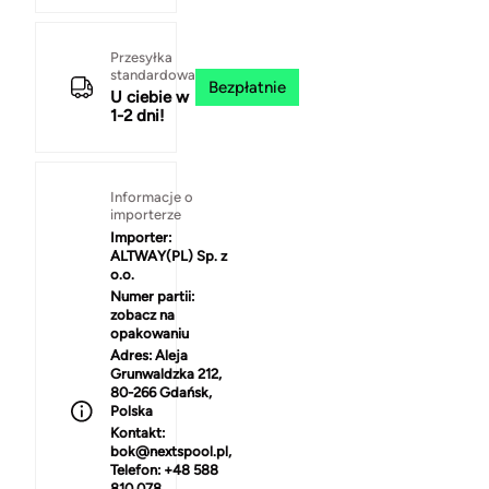
Przesyłka
standardowa
Bezpłatnie
U ciebie w
1-2 dni!
Informacje o
importerze
Importer:
ALTWAY(PL) Sp. z
o.o.
Numer partii:
zobacz na
opakowaniu
Adres:
Aleja
Grunwaldzka 212,
80-266 Gdańsk,
Polska
Kontakt:
bok@nextspool.pl,
Telefon: +48 588
810 078