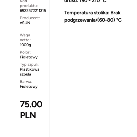
druku: 190 - 210 °C
Kod
produktu:
6922572211315
Temperatura stolika: Brak
Producent:
podgrzewania/(60-80) °C
eSUN
Waga
netto:
1000g
Kolor:
Fioletowy
Typ szpuli:
Plastikowa
szpula
Barwa:
Fioletowy
75.00
PLN