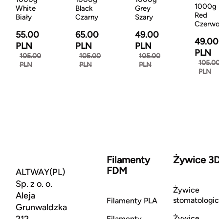
1000g
White
Black
Grey
Red
Biały
Czarny
Szary
Czerw
55.00
65.00
49.00
49.00
PLN
PLN
PLN
PLN
105.00
105.00
105.00
105.0
PLN
PLN
PLN
PLN
Filamenty
Żywice 3
FDM
ALTWAY(PL)
Sp. z o. o.
Żywice
Aleja
stomatologi
Filamenty PLA
Grunwaldzka
212
Żywice
Filamenty