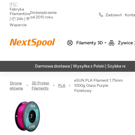
🇵🇱
Fabryka
Doświadczenie
Filamentów
Zadzwoń
Konta
od 2015 roku
| 📦 24h | 💬
Wsparcie
Filamenty 3D
Żywice 
Darmowa dostawa | Wysyłka z Polski | Szybka realizacja w
eSUN PLA Filament 1.75mm
Strona
3D Printer
PLA
1000g Glass Purple
główna
Filaments
Fioletowy