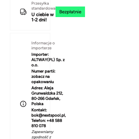
Przesyłka
standardowa
Bezpłatnie
U ciebie w
1-2 dni!
Informacje o
importerze
Importer:
ALTWAY(PL) Sp. z
o.o.
Numer partii:
zobacz na
opakowaniu
Adres:
Aleja
Grunwaldzka 212,
80-266 Gdańsk,
Polska
Kontakt:
bok@nextspool.pl,
Telefon: +48 588
810 078
Zapewniamy
zgodność z