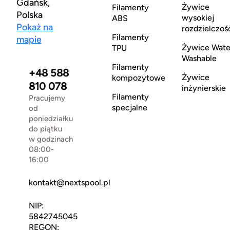
Gdańsk,
Żywice
Filamenty
Polska
wysokiej
ABS
Pokaż na
rozdzielczoś
Filamenty
mapie
Żywice Wate
TPU
Washable
Filamenty
+48 588
Żywice
kompozytowe
810 078
inżynierskie
Filamenty
Pracujemy
specjalne
od
poniedziałku
do piątku
w godzinach
08:00-
16:00
kontakt@nextspool.pl
NIP:
5842745045
REGON: