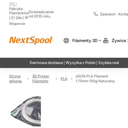
🇵🇱
Fabryka
Doświadczenie
Filamentów
Zadzwoń
Konta
od 2015 roku
| 📦 24h | 💬
Wsparcie
Filamenty 3D
Żywice 
Darmowa dostawa | Wysyłka z Polski | Szybka realizacja w 2
Strona
3D Printer
eSUN PLA Filament
PLA
główna
Filaments
1.75mm 100g Naturalny