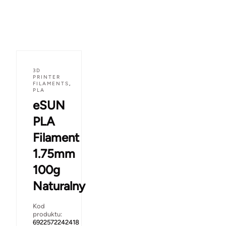
3D
PRINTER
FILAMENTS
,
PLA
eSUN
PLA
Filament
1.75mm
100g
Naturalny
Kod
produktu:
6922572242418