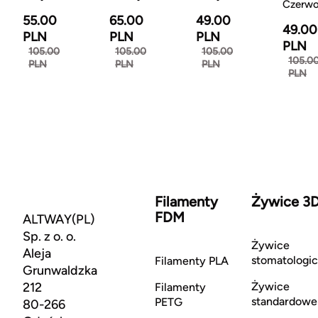
Czerw
55.00
65.00
49.00
49.00
PLN
PLN
PLN
PLN
105.00
105.00
105.00
105.0
PLN
PLN
PLN
PLN
Filamenty
Żywice 3
FDM
ALTWAY(PL)
Sp. z o. o.
Żywice
Aleja
stomatologi
Filamenty PLA
Grunwaldzka
212
Żywice
Filamenty
standardowe
PETG
80-266