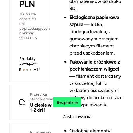
dla materiałów do druku
PLN
3D.
Najniższa
Ekologiczna papierowa
cena z 30
dni
szpula
— lekka,
poprzedzających
biodegradowalna, z
obniżkę:
99.00
PLN
gumowanym brzegiem
chroniącym filament
przed uszkodzeniem.
Produkty
Pakowanie próżniowe z
powiązane
pochłaniaczem wilgoci
+17
— filament dostarczany
w szczelnej folii z
wkładem osuszającym,
Przesyłka
gotowy do druku od razu
standardowa
Bezpłatnie
po rozpakowaniu.
U ciebie w
1-2 dni!
Zastosowania
Ozdobne elementy
Informacje o