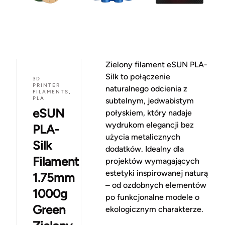
Zielony filament eSUN PLA-
Silk to połączenie
3D
PRINTER
naturalnego odcienia z
FILAMENTS
,
PLA
subtelnym, jedwabistym
eSUN
połyskiem, który nadaje
wydrukom elegancji bez
PLA-
użycia metalicznych
Silk
dodatków. Idealny dla
Filament
projektów wymagających
estetyki inspirowanej naturą
1.75mm
– od ozdobnych elementów
1000g
po funkcjonalne modele o
Green
ekologicznym charakterze.