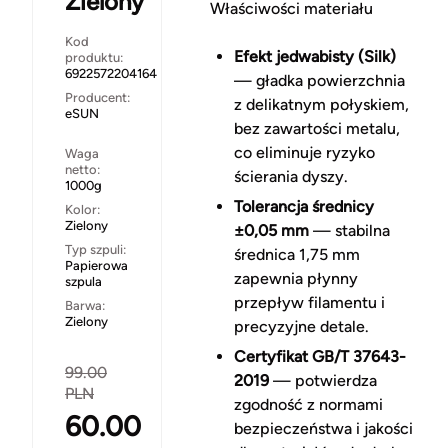
Zielony
Właściwości materiału
Kod
Efekt jedwabisty (Silk)
produktu:
6922572204164
— gładka powierzchnia
Producent:
z delikatnym połyskiem,
eSUN
bez zawartości metalu,
co eliminuje ryzyko
Waga
netto:
ścierania dyszy.
1000g
Tolerancja średnicy
Kolor:
Zielony
±0,05 mm
— stabilna
Typ szpuli:
średnica 1,75 mm
Papierowa
zapewnia płynny
szpula
przepływ filamentu i
Barwa:
Zielony
precyzyjne detale.
Certyfikat GB/T 37643-
99.00
2019
— potwierdza
PLN
zgodność z normami
60.00
bezpieczeństwa i jakości