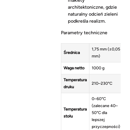
makiety
architektoniczne, gdzie
naturalny odcień zieleni
podkreśla realizm.
Parametry techniczne
1,75 mm (±0,05
Średnica
mm)
Waga netto
1000 g
Temperatura
210–230°C
druku
0–60°C
(zalecane 40–
Temperatura
50°C dla
stołu
lepszej
przyczepności)