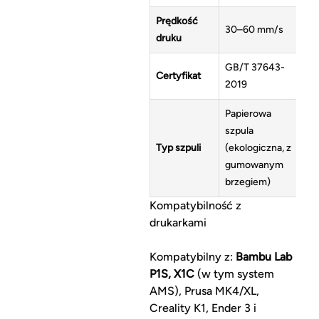
Prędkość
30–60 mm/s
druku
GB/T 37643-
Certyfikat
2019
Papierowa
szpula
Typ szpuli
(ekologiczna, z
gumowanym
brzegiem)
Kompatybilność z
drukarkami
Kompatybilny z:
Bambu Lab
P1S, X1C
(w tym system
AMS), Prusa MK4/XL,
Creality K1, Ender 3 i