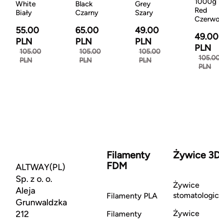
1000g
White
Black
Grey
Red
Biały
Czarny
Szary
Czerw
55.00
65.00
49.00
49.00
PLN
PLN
PLN
PLN
105.00
105.00
105.00
105.0
PLN
PLN
PLN
PLN
Filamenty
Żywice 3
FDM
ALTWAY(PL)
Sp. z o. o.
Żywice
Aleja
stomatologi
Filamenty PLA
Grunwaldzka
212
Żywice
Filamenty