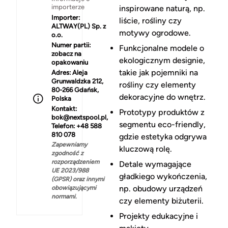
importerze
inspirowane naturą, np.
Importer:
liście, rośliny czy
ALTWAY(PL) Sp. z
motywy ogrodowe.
o.o.
Numer partii:
Funkcjonalne modele o
zobacz na
ekologicznym designie,
opakowaniu
takie jak pojemniki na
Adres:
Aleja
Grunwaldzka 212,
rośliny czy elementy
80-266 Gdańsk,
dekoracyjne do wnętrz.
Polska
Kontakt:
Prototypy produktów z
bok@nextspool.pl,
segmentu eco-friendly,
Telefon: +48 588
810 078
gdzie estetyka odgrywa
Zapewniamy
kluczową rolę.
zgodność z
rozporządzeniem
Detale wymagające
UE 2023/988
gładkiego wykończenia,
(GPSR) oraz innymi
np. obudowy urządzeń
obowiązującymi
normami.
czy elementy biżuterii.
Projekty edukacyjne i