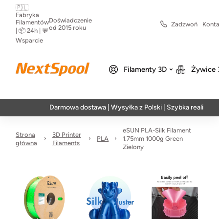
🇵🇱
Fabryka
Doświadczenie
Filamentów
Zadzwoń
Konta
od 2015 roku
| 📦 24h | 💬
Wsparcie
Filamenty 3D
Żywice 
Darmowa dostawa | Wysyłka z Polski | Szybka realizacja w 24
eSUN PLA-Silk Filament
Strona
3D Printer
PLA
1.75mm 1000g Green
główna
Filaments
Zielony