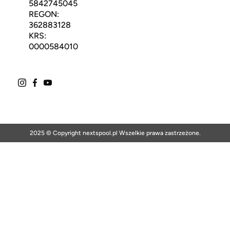
5842745045
REGON:
362883128
KRS:
0000584010