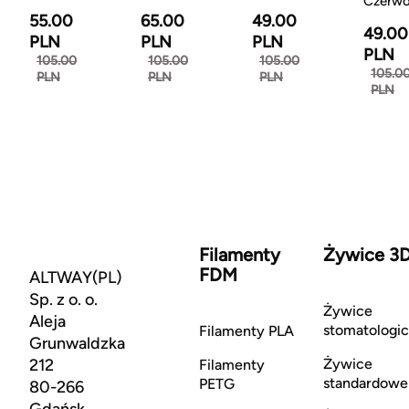
Czerw
55.00
65.00
49.00
49.00
PLN
PLN
PLN
PLN
105.00
105.00
105.00
105.0
PLN
PLN
PLN
PLN
Filamenty
Żywice 3
FDM
ALTWAY(PL)
Sp. z o. o.
Żywice
Aleja
stomatologi
Filamenty PLA
Grunwaldzka
212
Żywice
Filamenty
standardowe
PETG
80-266
Gdańsk,