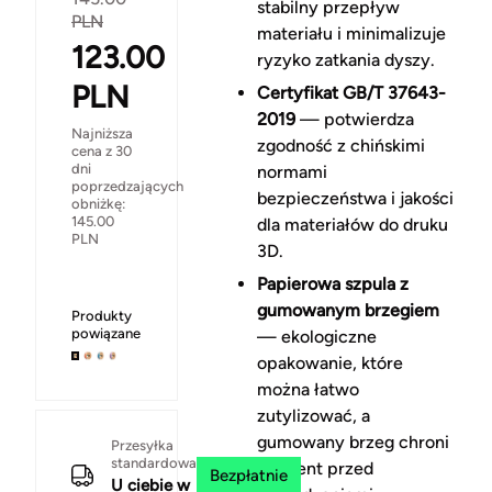
stabilny przepływ
PLN
materiału i minimalizuje
123.00
ryzyko zatkania dyszy.
PLN
Certyfikat GB/T 37643-
2019
— potwierdza
Najniższa
zgodność z chińskimi
cena z 30
dni
normami
poprzedzających
bezpieczeństwa i jakości
obniżkę:
145.00
dla materiałów do druku
PLN
3D.
Papierowa szpula z
gumowanym brzegiem
Produkty
powiązane
— ekologiczne
opakowanie, które
można łatwo
zutylizować, a
gumowany brzeg chroni
Przesyłka
standardowa
filament przed
Bezpłatnie
U ciebie w