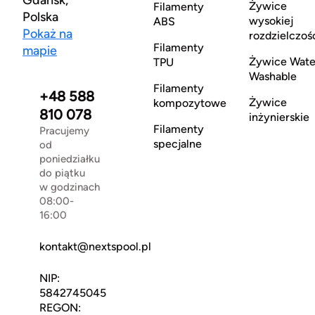
Żywice
Filamenty
Polska
wysokiej
ABS
Pokaż na
rozdzielczoś
Filamenty
mapie
Żywice Wate
TPU
Washable
Filamenty
+48 588
Żywice
kompozytowe
810 078
inżynierskie
Filamenty
Pracujemy
specjalne
od
poniedziałku
do piątku
w godzinach
08:00-
16:00
kontakt@nextspool.pl
NIP:
5842745045
REGON: