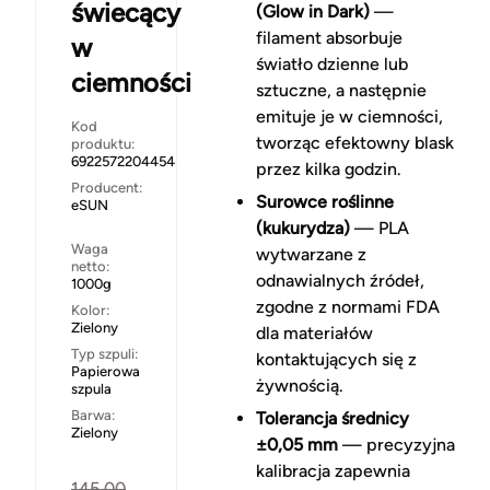
świecący
(Glow in Dark)
—
filament absorbuje
w
światło dzienne lub
ciemności
sztuczne, a następnie
emituje je w ciemności,
Kod
tworząc efektowny blask
produktu:
6922572204454
przez kilka godzin.
Producent:
Surowce roślinne
eSUN
(kukurydza)
— PLA
Waga
wytwarzane z
netto:
odnawialnych źródeł,
1000g
zgodne z normami FDA
Kolor:
Zielony
dla materiałów
Typ szpuli:
kontaktujących się z
Papierowa
żywnością.
szpula
Barwa:
Tolerancja średnicy
Zielony
±0,05 mm
— precyzyjna
kalibracja zapewnia
145.00