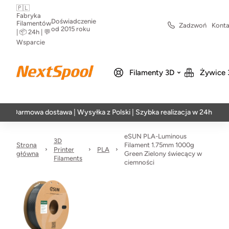
🇵🇱
Fabryka
Doświadczenie
Filamentów
Zadzwoń
Konta
od 2015 roku
| 📦 24h | 💬
Wsparcie
Filamenty 3D
Żywice 
mowa dostawa | Wysyłka z Polski | Szybka realizacja w 24h
eSUN PLA-Luminous
3D
Strona
Filament 1.75mm 1000g
Printer
PLA
główna
Green Zielony świecący w
Filaments
ciemności