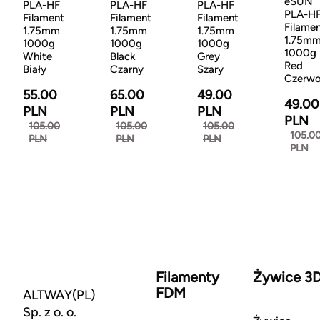
eSUN
PLA-HF
PLA-HF
PLA-HF
PLA-H
Filament
Filament
Filament
Filame
1.75mm
1.75mm
1.75mm
1.75m
1000g
1000g
1000g
1000g
White
Black
Grey
Red
Biały
Czarny
Szary
Czerw
55.00
65.00
49.00
49.00
PLN
PLN
PLN
PLN
105.00
105.00
105.00
105.0
PLN
PLN
PLN
PLN
Filamenty
Żywice 3
FDM
ALTWAY(PL)
Sp. z o. o.