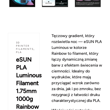
Tęczowy gradient, który
rozświetla noc — eSUN PLA
3D
PRINTER
Luminous w kolorze
FILAMENTS
,
PLA
Rainbow to filament, który
eSUN
łączy dynamiczną zmianę
barw z efektem świecenia w
PLA
ciemności. Idealny do
Luminous
wydruków, które mają
Filament
przyciągać wzrok zarówno
za dnia, jak i po zmroku, bez
1.75mm
rezygnacji z łatwości druku
1000g
charakterystycznej dla PLA.
Rainbow