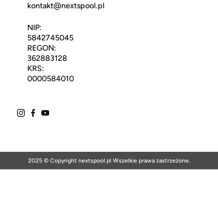
kontakt@nextspool.pl
NIP:
5842745045
REGON:
362883128
KRS:
0000584010