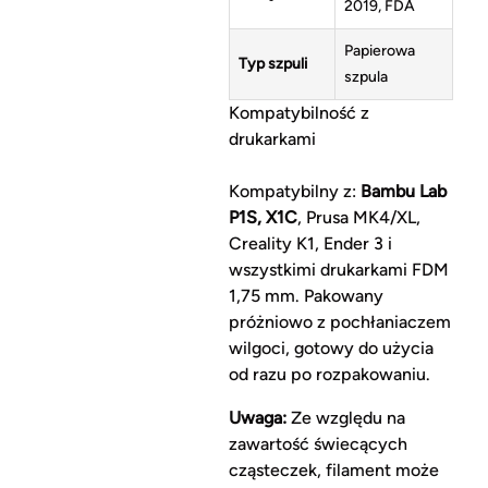
2019, FDA
Papierowa
Typ szpuli
szpula
Kompatybilność z
drukarkami
Kompatybilny z:
Bambu Lab
P1S, X1C
, Prusa MK4/XL,
Creality K1, Ender 3 i
wszystkimi drukarkami FDM
1,75 mm. Pakowany
próżniowo z pochłaniaczem
wilgoci, gotowy do użycia
od razu po rozpakowaniu.
Uwaga:
Ze względu na
zawartość świecących
cząsteczek, filament może