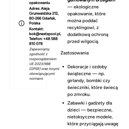
opakowaniu
— ekologiczne
Adres:
Aleja
opakowanie, które
Grunwaldzka 212,
80-266 Gdańsk,
można poddać
Polska
recyklingowi, z
Kontakt:
bok@nextspool.pl,
dodatkową ochroną
Telefon: +48 588
przed wilgocią.
810 078
Zapewniamy
Zastosowania
zgodność z
rozporządzeniem
UE 2023/988
Dekoracje i ozdoby
(GPSR) oraz innymi
świąteczne — np.
obowiązującymi
normami.
girlandy, bombki czy
świeczniki, które świecą
po zmroku.
Zabawki i gadżety dla
dzieci — bezpieczne,
nietoksyczne modele,
które przyciągają uwagę