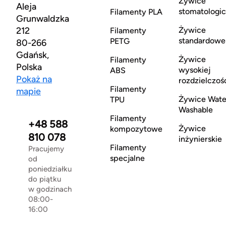
Żywice
Aleja
stomatologi
Filamenty PLA
Grunwaldzka
212
Żywice
Filamenty
standardowe
PETG
80-266
Gdańsk,
Żywice
Filamenty
Polska
wysokiej
ABS
Pokaż na
rozdzielczoś
Filamenty
mapie
Żywice Wate
TPU
Washable
Filamenty
+48 588
Żywice
kompozytowe
810 078
inżynierskie
Filamenty
Pracujemy
specjalne
od
poniedziałku
do piątku
w godzinach
08:00-
16:00