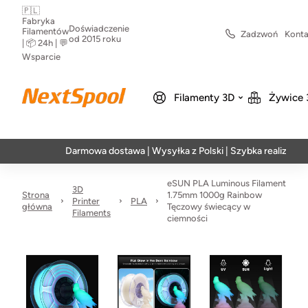
🇵🇱
Fabryka
Doświadczenie
Filamentów
Zadzwoń
Konta
od 2015 roku
| 📦 24h | 💬
Wsparcie
Filamenty 3D
Żywice 
Darmowa dostawa | Wysyłka z Polski | Szybka realizacja w 24h
eSUN PLA Luminous Filament
3D
Strona
1.75mm 1000g Rainbow
Printer
PLA
główna
Tęczowy świecący w
Filaments
ciemności