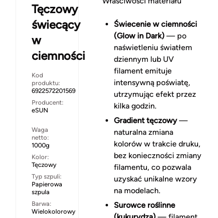
Właściwości materiału
Tęczowy
świecący
Świecenie w ciemności
(Glow in Dark)
— po
w
naświetleniu światłem
ciemności
dziennym lub UV
filament emituje
Kod
intensywną poświatę,
produktu:
6922572201569
utrzymując efekt przez
Producent:
kilka godzin.
eSUN
Gradient tęczowy
—
Waga
naturalna zmiana
netto:
kolorów w trakcie druku,
1000g
bez konieczności zmiany
Kolor:
Tęczowy
filamentu, co pozwala
Typ szpuli:
uzyskać unikalne wzory
Papierowa
na modelach.
szpula
Barwa:
Surowce roślinne
Wielokolorowy
(kukurydza)
— filament