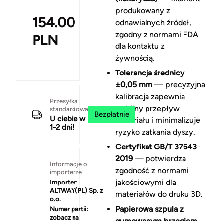
produkowany z
154.00
odnawialnych źródeł,
zgodny z normami FDA
PLN
dla kontaktu z
żywnością.
Tolerancja średnicy
±0,05 mm
— precyzyjna
kalibracja zapewnia
Przesyłka
stabilny przepływ
standardowa
Bezpłatnie
U ciebie w
materiału i minimalizuje
1-2 dni!
ryzyko zatkania dyszy.
Certyfikat GB/T 37643-
2019
— potwierdza
Informacje o
zgodność z normami
importerze
jakościowymi dla
Importer:
ALTWAY(PL) Sp. z
materiałów do druku 3D.
o.o.
Papierowa szpula z
Numer partii:
zobacz na
gumowanym brzegiem