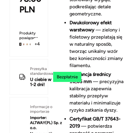
podkreślając detale
PLN
geometryczne.
Dwukolorowy efekt
warstwowy
— zielony i
Produkty
fioletowy przeplatają się
powiązane
w naturalny sposób,
+4
tworząc unikalny wzór
bez konieczności zmiany
filamentu.
Przesyłka
standardowa
Tolerancja średnicy
Bezpłatnie
U ciebie w
±0,05 mm
— precyzyjna
1-2 dni!
kalibracja zapewnia
stabilny przepływ
materiału i minimalizuje
Informacje o
ryzyko zatkania dyszy.
importerze
Importer:
Certyfikat GB/T 37643-
ALTWAY(PL) Sp. z
2019
— potwierdza
o.o.