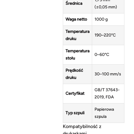
Średnica
(±0,05 mm)
Waga netto
1000 g
Temperatura
190–220°C
druku
Temperatura
0–60°C
stołu
Prędkość
30–100 mm/s
druku
GB/T 37643-
Certyfikat
2019, FDA
Papierowa
Typ szpuli
szpula
Kompatybilność z
drukarkami