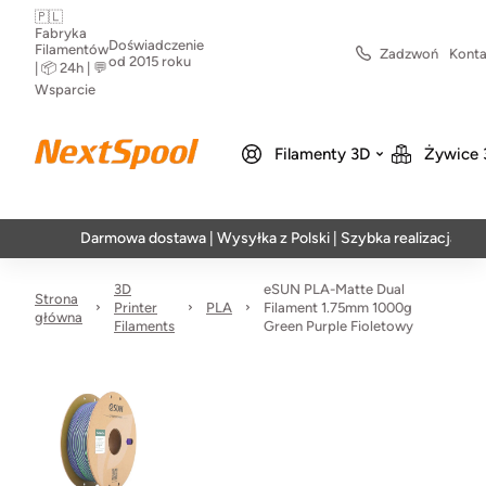
🇵🇱
Fabryka
Doświadczenie
Filamentów
Zadzwoń
Konta
od 2015 roku
| 📦 24h | 💬
Wsparcie
Filamenty 3D
Żywice 
Darmowa dostawa | Wysyłka z Polski | Szybka realizacja w 24h
3D
eSUN PLA-Matte Dual
Strona
Printer
PLA
Filament 1.75mm 1000g
główna
Filaments
Green Purple Fioletowy