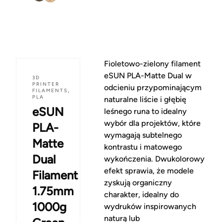
Fioletowo-zielony filament
eSUN PLA-Matte Dual w
3D
PRINTER
odcieniu przypominającym
FILAMENTS
,
PLA
naturalne liście i głębię
eSUN
leśnego runa to idealny
wybór dla projektów, które
PLA-
wymagają subtelnego
Matte
kontrastu i matowego
Dual
wykończenia. Dwukolorowy
efekt sprawia, że modele
Filament
zyskują organiczny
1.75mm
charakter, idealny do
1000g
wydruków inspirowanych
naturą lub