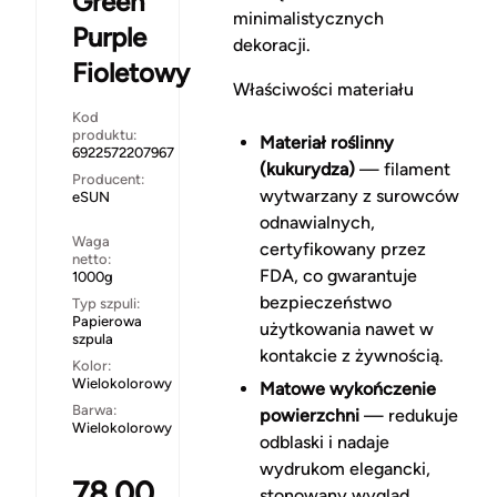
Green
minimalistycznych
Purple
dekoracji.
Fioletowy
Właściwości materiału
Kod
produktu:
Materiał roślinny
6922572207967
(kukurydza)
— filament
Producent:
wytwarzany z surowców
eSUN
odnawialnych,
Waga
certyfikowany przez
netto:
FDA, co gwarantuje
1000g
bezpieczeństwo
Typ szpuli:
Papierowa
użytkowania nawet w
szpula
kontakcie z żywnością.
Kolor:
Wielokolorowy
Matowe wykończenie
Barwa:
powierzchni
— redukuje
Wielokolorowy
odblaski i nadaje
wydrukom elegancki,
78.00
stonowany wygląd,