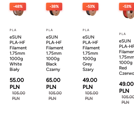
-48%
-38%
-53%
-53%
PLA
PLA
PLA
PLA
eSUN
eSUN
eSUN
eSUN
PLA-HF
PLA-HF
PLA-HF
PLA-H
Filament
Filament
Filament
Filame
1.75mm
1.75mm
1.75mm
1.75m
1000g
1000g
1000g
1000g
White
Black
Grey
Red
Biały
Czarny
Szary
Czerw
55.00
65.00
49.00
49.00
PLN
PLN
PLN
PLN
105.00
105.00
105.00
105.0
PLN
PLN
PLN
PLN