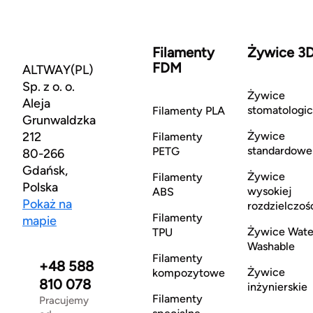
Filamenty
Żywice 3
FDM
ALTWAY(PL)
Sp. z o. o.
Żywice
Aleja
stomatologi
Filamenty PLA
Grunwaldzka
212
Żywice
Filamenty
standardowe
PETG
80-266
Gdańsk,
Żywice
Filamenty
Polska
wysokiej
ABS
Pokaż na
rozdzielczoś
Filamenty
mapie
Żywice Wate
TPU
Washable
Filamenty
+48 588
Żywice
kompozytowe
810 078
inżynierskie
Filamenty
Pracujemy