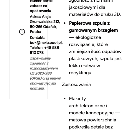
zgodność z normami
Numer partii:
zobacz na
jakościowymi dla
opakowaniu
materiałów do druku 3D.
Adres:
Aleja
Grunwaldzka 212,
Papierowa szpula z
80-266 Gdańsk,
gumowanym brzegiem
Polska
— ekologiczne
Kontakt:
bok@nextspool.pl,
rozwiązanie, które
Telefon: +48 588
zmniejsza ilość odpadów
810 078
plastikowych; szpula jest
Zapewniamy
zgodność z
lekka i łatwa w
rozporządzeniem
recyklingu.
UE 2023/988
(GPSR) oraz innymi
obowiązującymi
Zastosowania
normami.
Makiety
architektoniczne i
modele koncepcyjne —
matowa powierzchnia
podkreśla detale bez