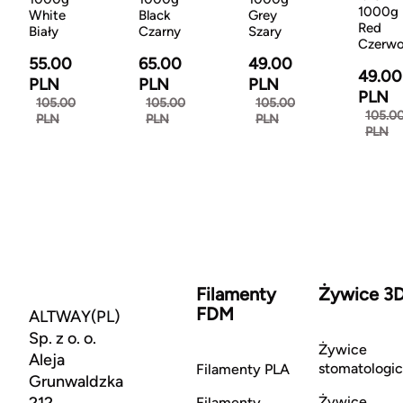
1000g
White
Black
Grey
Red
Biały
Czarny
Szary
Czerw
55.00
65.00
49.00
49.00
PLN
PLN
PLN
PLN
105.00
105.00
105.00
105.0
PLN
PLN
PLN
PLN
Filamenty
Żywice 3
FDM
ALTWAY(PL)
Sp. z o. o.
Żywice
Aleja
stomatologi
Filamenty PLA
Grunwaldzka
212
Żywice
Filamenty