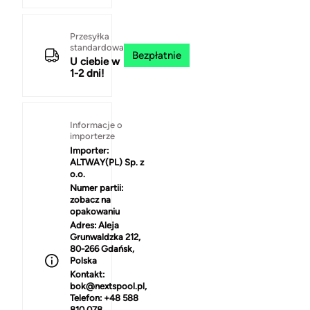
Przesyłka
standardowa
Bezpłatnie
U ciebie w
1-2 dni!
Informacje o
importerze
Importer:
ALTWAY(PL) Sp. z
o.o.
Numer partii:
zobacz na
opakowaniu
Adres:
Aleja
Grunwaldzka 212,
80-266 Gdańsk,
Polska
Kontakt:
bok@nextspool.pl,
Telefon: +48 588
810 078