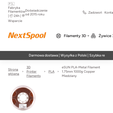
🇵🇱
Fabryka
Doświadczenie
Filamentów
Zadzwoń
Konta
od 2015 roku
| 📦 24h | 💬
Wsparcie
Filamenty 3D
Żywice 
Darmowa dostawa | Wysyłka z Polski | Szybka realizacja w
3D
eSUN PLA-Metal Filament
Strona
Printer
PLA
1.75mm 1000g Copper
główna
Filaments
Miedziany