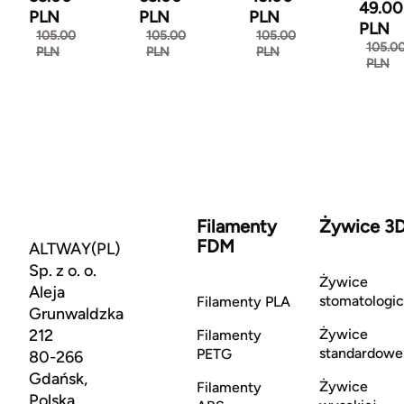
49.00
PLN
PLN
PLN
PLN
105.00
105.00
105.00
105.0
PLN
PLN
PLN
PLN
Filamenty
Żywice 3
FDM
ALTWAY(PL)
Sp. z o. o.
Żywice
Aleja
stomatologi
Filamenty PLA
Grunwaldzka
212
Żywice
Filamenty
standardowe
PETG
80-266
Gdańsk,
Żywice
Filamenty
Polska