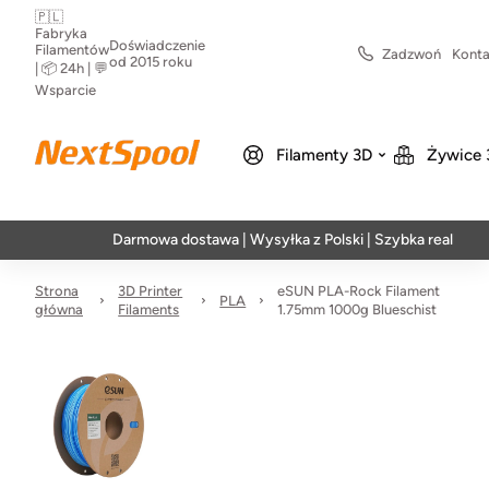
🇵🇱
Fabryka
Doświadczenie
Filamentów
Zadzwoń
Konta
od 2015 roku
| 📦 24h | 💬
Wsparcie
Filamenty 3D
Żywice 
Darmowa dostawa | Wysyłka z Polski | Szybka realizacja w 24h
Strona
3D Printer
eSUN PLA-Rock Filament
PLA
główna
Filaments
1.75mm 1000g Blueschist