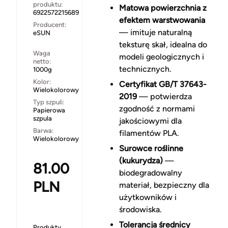
produktu:
Matowa powierzchnia z
6922572215689
efektem warstwowania
Producent:
— imituje naturalną
eSUN
teksturę skał, idealna do
Waga
modeli geologicznych i
netto:
technicznych.
1000g
Kolor:
Certyfikat GB/T 37643-
Wielokolorowy
2019
— potwierdza
Typ szpuli:
zgodność z normami
Papierowa
szpula
jakościowymi dla
Barwa:
filamentów PLA.
Wielokolorowy
Surowce roślinne
(kukurydza)
—
81.00
biodegradowalny
PLN
materiał, bezpieczny dla
użytkowników i
środowiska.
Tolerancja średnicy
Produkty