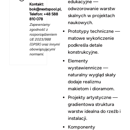
edukacyjne —
Kontakt:
odwzorowanie warstw
bok@nextspool.pl,
Telefon: +48 588
skalnych w projektach
810 078
naukowych.
Zapewniamy
zgodność z
Prototypy techniczne —
rozporządzeniem
matowe wykończenie
UE 2023/988
(GPSR) oraz innymi
podkreśla detale
obowiązującymi
konstrukcyjne.
normami.
Elementy
wystawiennicze —
naturalny wygląd skały
dodaje realizmu
makietom i dioramom.
Projekty artystyczne —
gradientowa struktura
warstw idealna do rzeźb i
instalacji.
Komponenty