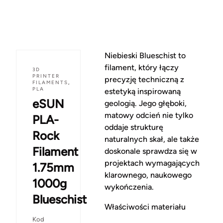
Niebieski Blueschist to
filament, który łączy
3D
PRINTER
precyzję techniczną z
FILAMENTS
,
PLA
estetyką inspirowaną
eSUN
geologią. Jego głęboki,
matowy odcień nie tylko
PLA-
oddaje strukturę
Rock
naturalnych skał, ale także
Filament
doskonale sprawdza się w
projektach wymagających
1.75mm
klarownego, naukowego
1000g
wykończenia.
Blueschist
Właściwości materiału
Kod