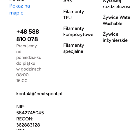
wysokiej
ABS
Pokaż na
rozdzielczoś
Filamenty
mapie
Żywice Wate
TPU
Washable
Filamenty
+48 588
Żywice
kompozytowe
810 078
inżynierskie
Filamenty
Pracujemy
specjalne
od
poniedziałku
do piątku
w godzinach
08:00-
16:00
kontakt@nextspool.pl
NIP:
5842745045
REGON:
362883128