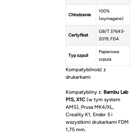
100%
Chłodzenie
(wymagane)
GB/T 37643-
Certyfikat
2019, FDA
Papierowa
Typ szpuli
szpula
Kompatybilność z
drukarkami
Kompatybilny z:
Bambu Lab
P1S, X1C
(w tym system
AMS), Prusa MK4/XL,
Creality K1, Ender 3 i
wszystkimi drukarkami FDM
1,75 mm.