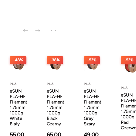
-48%
-38%
-53%
-53%
PLA
PLA
PLA
PLA
eSUN
eSUN
eSUN
eSUN
PLA-HF
PLA-HF
PLA-HF
PLA-H
Filament
Filament
Filament
Filame
1.75mm
1.75mm
1.75mm
1.75m
1000g
1000g
1000g
1000g
White
Black
Grey
Red
Biały
Czarny
Szary
Czerw
55.00
65.00
49.00