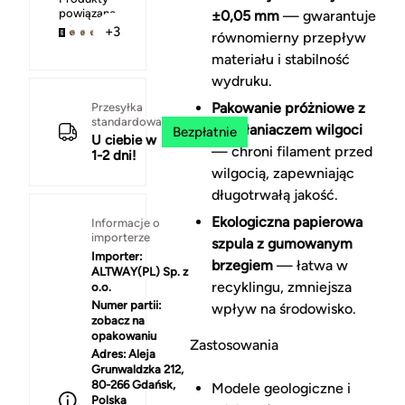
powiązane
±0,05 mm
— gwarantuje
+3
równomierny przepływ
materiału i stabilność
wydruku.
Pakowanie próżniowe z
Przesyłka
standardowa
pochłaniaczem wilgoci
Bezpłatnie
U ciebie w
— chroni filament przed
1-2 dni!
wilgocią, zapewniając
długotrwałą jakość.
Ekologiczna papierowa
Informacje o
importerze
szpula z gumowanym
Importer:
brzegiem
— łatwa w
ALTWAY(PL) Sp. z
recyklingu, zmniejsza
o.o.
Numer partii:
wpływ na środowisko.
zobacz na
opakowaniu
Zastosowania
Adres:
Aleja
Grunwaldzka 212,
80-266 Gdańsk,
Modele geologiczne i
Polska