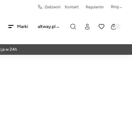
Blog→
Zadzwoń
Kontakt
Regulamin
Marki
altway.pl→
 24h