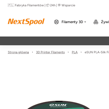
🇵🇱 Fabryka Filamentów | 📦 24h | 💬 Wsparcie
Filamenty 3D
Żywi
Strona główna
3D Printer Filaments
PLA
eSUN PLA-Silk F