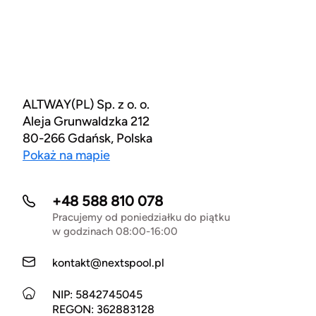
ALTWAY(PL) Sp. z o. o.
Aleja Grunwaldzka 212
80-266 Gdańsk, Polska
Pokaż na mapie
+48 588 810 078
Pracujemy od poniedziałku do piątku
w godzinach 08:00-16:00
kontakt@nextspool.pl
NIP: 5842745045
REGON: 362883128