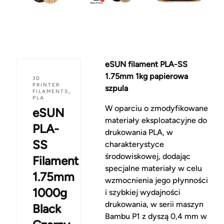
eSUN filament PLA-SS
1.75mm 1kg papierowa
3D
PRINTER
szpula
FILAMENTS
,
PLA
W oparciu o zmodyfikowane
eSUN
materiały eksploatacyjne do
PLA-
drukowania PLA, w
SS
charakterystyce
środowiskowej, dodając
Filament
specjalne materiały w celu
1.75mm
wzmocnienia jego płynności
1000g
i szybkiej wydajności
drukowania, w serii maszyn
Black
Bambu P1 z dyszą 0,4 mm w