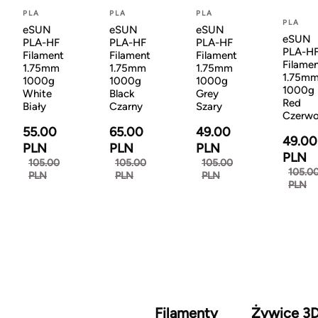
PLA
PLA
PLA
PLA
eSUN
eSUN
eSUN
eSUN
PLA-HF
PLA-HF
PLA-HF
PLA-H
Filament
Filament
Filament
Filame
1.75mm
1.75mm
1.75mm
1.75m
1000g
1000g
1000g
1000g
White
Black
Grey
Red
Biały
Czarny
Szary
Czerw
55.00
65.00
49.00
49.00
PLN
PLN
PLN
PLN
105.00
105.00
105.00
105.0
PLN
PLN
PLN
PLN
Filamenty
Żywice 3