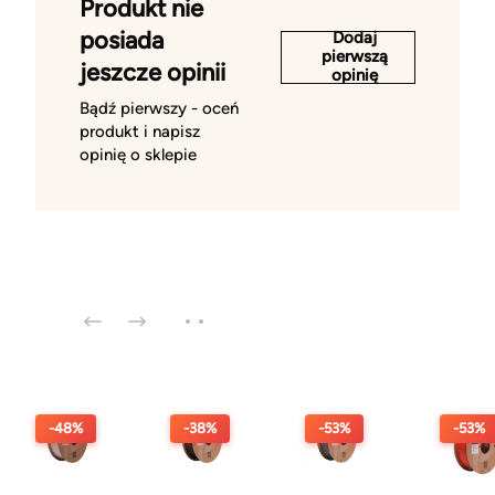
Produkt nie
posiada
Dodaj
pierwszą
jeszcze opinii
opinię
Bądź pierwszy - oceń
produkt i napisz
opinię o sklepie
-48%
-38%
-53%
-53%