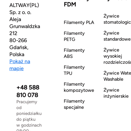
FDM
ALTWAY(PL)
Sp. z o. o.
Żywice
Aleja
stomatologi
Filamenty PLA
Grunwaldzka
212
Żywice
Filamenty
standardowe
PETG
80-266
Gdańsk,
Żywice
Filamenty
Polska
wysokiej
ABS
Pokaż na
rozdzielczoś
Filamenty
mapie
Żywice Wate
TPU
Washable
Filamenty
+48 588
Żywice
kompozytowe
810 078
inżynierskie
Filamenty
Pracujemy
specjalne
od
poniedziałku
do piątku
w godzinach