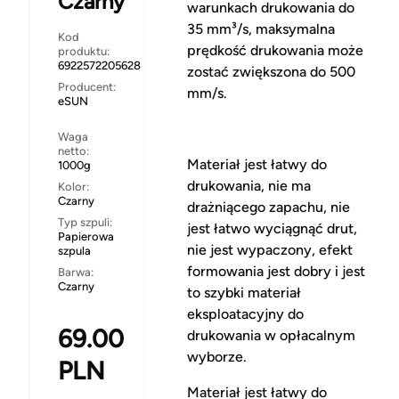
Czarny
warunkach drukowania do
35 mm³/s, maksymalna
Kod
prędkość drukowania może
produktu:
6922572205628
zostać zwiększona do 500
Producent:
mm/s.
eSUN
Waga
netto:
Materiał jest łatwy do
1000g
drukowania, nie ma
Kolor:
Czarny
drażniącego zapachu, nie
Typ szpuli:
jest łatwo wyciągnąć drut,
Papierowa
nie jest wypaczony, efekt
szpula
formowania jest dobry i jest
Barwa:
Czarny
to szybki materiał
eksploatacyjny do
69.00
drukowania w opłacalnym
wyborze.
PLN
Materiał jest łatwy do