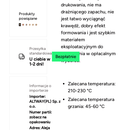
drukowania, nie ma
drażniącego zapachu, nie
Produkty
jest łatwo wyciągnąć
powiązane
krawędź, dobry efekt
formowania i jest szybkim
materiałem
eksploatacyjnym do
Przesyłka
drukowania w opłacalnym
standardowa
Bezpłatnie
U ciebie w
wyborze.
1-2 dni!
Zalecana temperatura:
Informacje o
210-230 °C
importerze
Importer:
Zalecana temperatura
ALTWAY(PL) Sp. z
grzania:
45-60 °C
o.o.
Numer partii:
zobacz na
opakowaniu
Adres:
Aleja