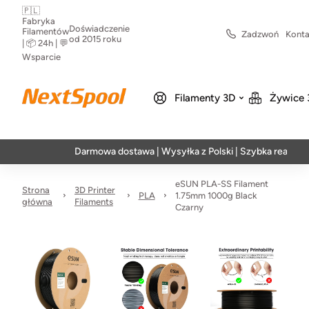
🇵🇱
Fabryka
Doświadczenie
Filamentów
Zadzwoń
Konta
od 2015 roku
| 📦 24h | 💬
Wsparcie
Filamenty 3D
Żywice 
Darmowa dostawa | Wysyłka z Polski | Szybka realizacja w 
eSUN PLA-SS Filament
Strona
3D Printer
PLA
1.75mm 1000g Black
główna
Filaments
Czarny