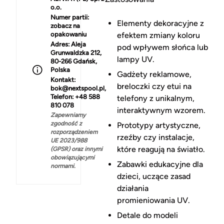
o.o.
Numer partii:
Elementy dekoracyjne z
zobacz na
opakowaniu
efektem zmiany koloru
Adres:
Aleja
pod wpływem słońca lub
Grunwaldzka 212,
lampy UV.
80-266 Gdańsk,
Polska
Gadżety reklamowe,
Kontakt:
breloczki czy etui na
bok@nextspool.pl,
Telefon: +48 588
telefony z unikalnym,
810 078
interaktywnym wzorem.
Zapewniamy
zgodność z
Prototypy artystyczne,
rozporządzeniem
rzeźby czy instalacje,
UE 2023/988
które reagują na światło.
(GPSR) oraz innymi
obowiązującymi
Zabawki edukacyjne dla
normami.
dzieci, uczące zasad
działania
promieniowania UV.
Detale do modeli