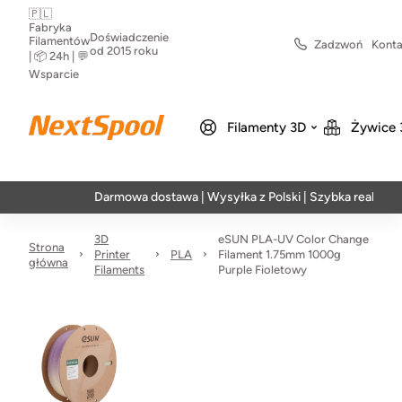
🇵🇱
Fabryka
Doświadczenie
Filamentów
Zadzwoń
Konta
od 2015 roku
| 📦 24h | 💬
Wsparcie
Filamenty 3D
Żywice 
Darmowa dostawa | Wysyłka z Polski | Szybka realizacja w 24
3D
eSUN PLA-UV Color Change
Strona
Printer
PLA
Filament 1.75mm 1000g
główna
Filaments
Purple Fioletowy