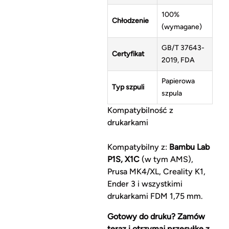
100%
Chłodzenie
(wymagane)
GB/T 37643-
Certyfikat
2019, FDA
Papierowa
Typ szpuli
szpula
Kompatybilność z
drukarkami
Kompatybilny z:
Bambu Lab
P1S, X1C
(w tym AMS),
Prusa MK4/XL, Creality K1,
Ender 3 i wszystkimi
drukarkami FDM 1,75 mm.
Gotowy do druku? Zamów
teraz i otrzymaj przesyłkę z