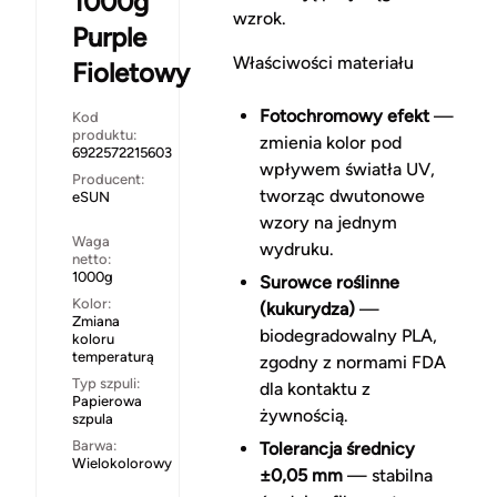
1000g
wzrok.
Purple
Właściwości materiału
Fioletowy
Fotochromowy efekt
—
Kod
produktu:
zmienia kolor pod
6922572215603
wpływem światła UV,
Producent:
tworząc dwutonowe
eSUN
wzory na jednym
Waga
wydruku.
netto:
1000g
Surowce roślinne
Kolor:
(kukurydza)
—
Zmiana
biodegradowalny PLA,
koloru
temperaturą
zgodny z normami FDA
Typ szpuli:
dla kontaktu z
Papierowa
żywnością.
szpula
Barwa:
Tolerancja średnicy
Wielokolorowy
±0,05 mm
— stabilna