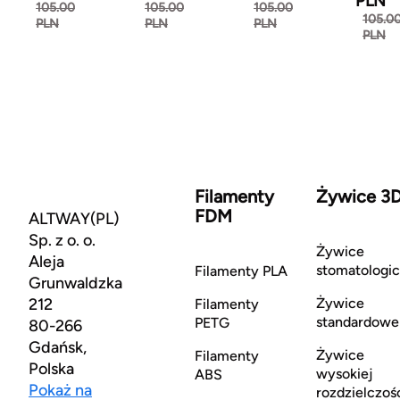
PLN
105.00
105.00
105.00
105.0
PLN
PLN
PLN
PLN
Filamenty
Żywice 3
FDM
ALTWAY(PL)
Sp. z o. o.
Żywice
Aleja
stomatologi
Filamenty PLA
Grunwaldzka
212
Żywice
Filamenty
standardowe
PETG
80-266
Gdańsk,
Żywice
Filamenty
Polska
wysokiej
ABS
Pokaż na
rozdzielczoś