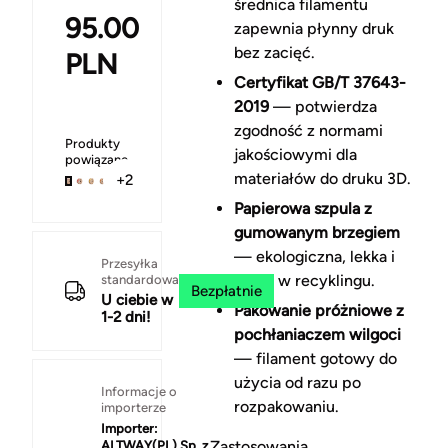
średnica filamentu
95.00
zapewnia płynny druk
bez zacięć.
PLN
Certyfikat GB/T 37643-
2019
— potwierdza
zgodność z normami
Produkty
jakościowymi dla
powiązane
materiałów do druku 3D.
+2
Papierowa szpula z
gumowanym brzegiem
— ekologiczna, lekka i
Przesyłka
łatwa w recyklingu.
standardowa
Bezpłatnie
U ciebie w
Pakowanie próżniowe z
1-2 dni!
pochłaniaczem wilgoci
— filament gotowy do
użycia od razu po
Informacje o
rozpakowaniu.
importerze
Importer:
Zastosowania
ALTWAY(PL) Sp. z