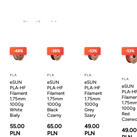
-48%
-38%
-53%
-53%
PLA
PLA
PLA
PLA
eSUN
eSUN
eSUN
eSUN
PLA-HF
PLA-HF
PLA-HF
PLA-H
Filament
Filament
Filament
Filame
1.75mm
1.75mm
1.75mm
1.75m
1000g
1000g
1000g
1000g
White
Black
Grey
Red
Biały
Czarny
Szary
Czerw
55.00
65.00
49.00
49.00
PLN
PLN
PLN