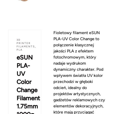
Fioletowy filament eSUN
PLA-UV Color Change to
3D
PRINTER
połączenie klasycznej
FILAMENTS
,
PLA
jakości PLA z efektem
eSUN
fotochromowym, który
nadaje wydrukom
PLA-
dynamiczny charakter. Pod
UV
wpływem światła UV kolor
Color
przechodzi w głęboki
odcień, idealny do
Change
projektów artystycznych,
Filament
gadżetów reklamowych czy
1.75mm
elementów dekoracyjnych,
które mają przyciągać