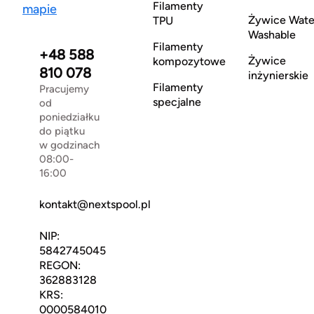
Filamenty
mapie
Żywice Wate
TPU
Washable
Filamenty
+48 588
Żywice
kompozytowe
810 078
inżynierskie
Filamenty
Pracujemy
specjalne
od
poniedziałku
do piątku
w godzinach
08:00-
16:00
kontakt@nextspool.pl
NIP:
5842745045
REGON:
362883128
KRS:
0000584010