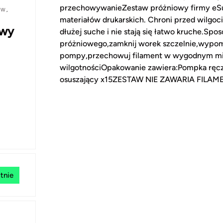
przechowywanieZestaw próżniowy firmy eSun
ÓW
,
materiałów drukarskich. Chroni przed wilgoci
owy
dłużej suche i nie stają się łatwo kruche.Spo
próżniowego,zamknij worek szczelnie,wypom
pompy,przechowuj filament w wygodnym miej
wilgotnościOpakowanie zawiera:Pompka ręczn
osuszający x15ZESTAW NIE ZAWARIA FIL
tnie