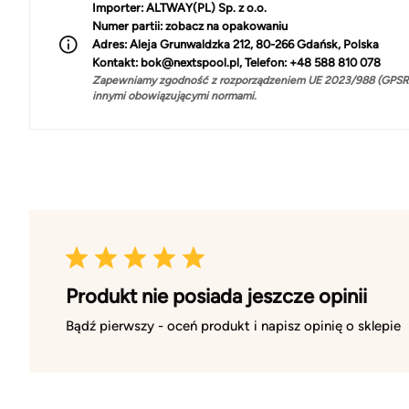
Importer:
ALTWAY(PL) Sp. z o.o.
Numer partii:
zobacz na opakowaniu
Adres:
Aleja Grunwaldzka 212, 80-266 Gdańsk, Polska
Kontakt:
bok@nextspool.pl, Telefon: +48 588 810 078
Zapewniamy zgodność z rozporządzeniem UE 2023/988 (GPSR)
innymi obowiązującymi normami.
Produkt nie posiada jeszcze opinii
Bądź pierwszy - oceń produkt i napisz opinię o sklepie