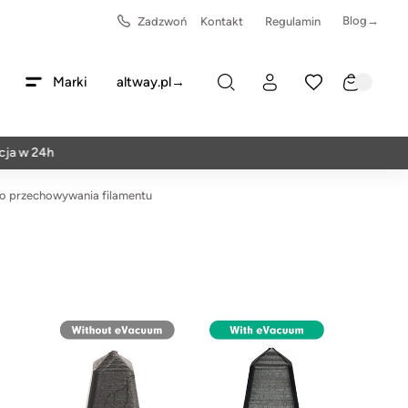
Blog→
Zadzwoń
Kontakt
Regulamin
Marki
altway.pl→
24h
o przechowywania filamentu