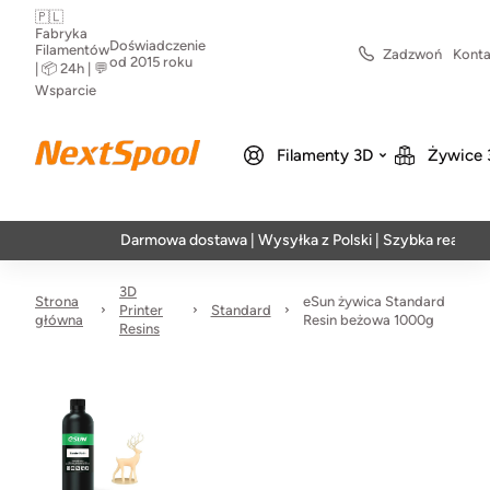
🇵🇱
Fabryka
Doświadczenie
Filamentów
Zadzwoń
Konta
od 2015 roku
| 📦 24h | 💬
Wsparcie
Filamenty 3D
Żywice 
Darmowa dostawa | Wysyłka z Polski | Szybka realizacja w 24
3D
Strona
eSun żywica Standard
Printer
Standard
główna
Resin beżowa 1000g
Resins