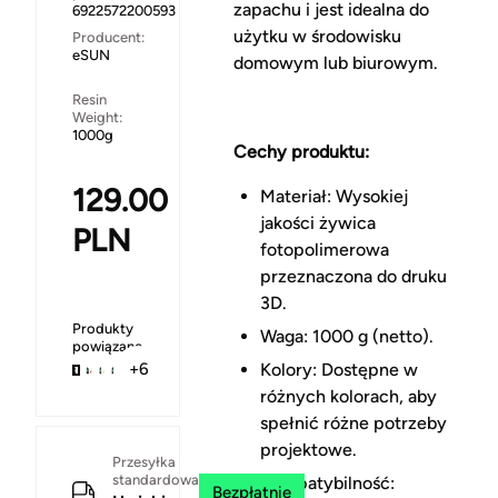
zapachu i jest idealna do
6922572200593
użytku w środowisku
Producent:
eSUN
domowym lub biurowym.
Resin
Weight:
1000g
Cechy produktu:
129.00
Materiał: Wysokiej
jakości żywica
PLN
fotopolimerowa
przeznaczona do druku
3D.
Produkty
Waga: 1000 g (netto).
powiązane
Kolory: Dostępne w
+6
różnych kolorach, aby
spełnić różne potrzeby
projektowe.
Przesyłka
standardowa
Kompatybilność:
Bezpłatnie