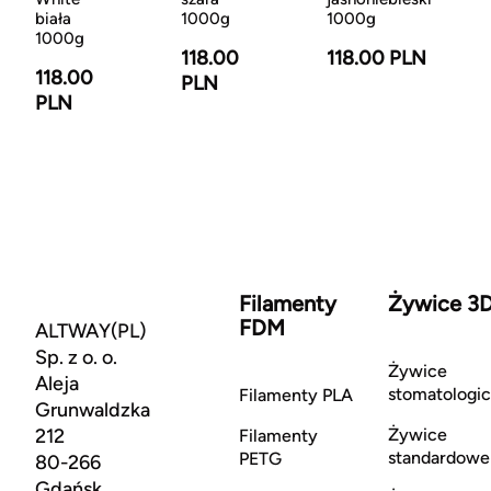
1000g
biała
1000g
1000g
118.00 PLN
118.00
118.00
PLN
PLN
Filamenty
Żywice 3
FDM
ALTWAY(PL)
Sp. z o. o.
Żywice
Aleja
stomatologi
Filamenty PLA
Grunwaldzka
212
Żywice
Filamenty
standardowe
PETG
80-266
Gdańsk,