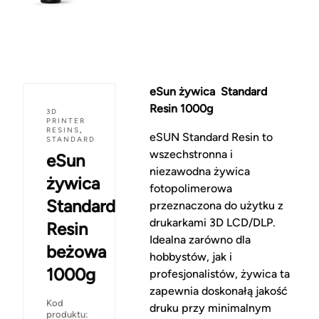
eSun żywica Standard
Resin 1000g
3D
PRINTER
RESINS
,
eSUN Standard Resin to
STANDARD
wszechstronna i
eSun
niezawodna żywica
żywica
fotopolimerowa
Standard
przeznaczona do użytku z
drukarkami 3D LCD/DLP.
Resin
Idealna zarówno dla
beżowa
hobbystów, jak i
1000g
profesjonalistów, żywica ta
zapewnia doskonałą jakość
Kod
druku przy minimalnym
produktu: