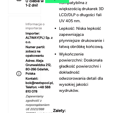
U ciebie w
Kompatybilna z
1-2 dni!
większością drukarek 3D
LCD/DLP o długości fali
UV 405 nm.
Informacje o
Lepkość: Niska lepkość
importerze
Importer:
zapewniająca
ALTWAY(PL) Sp. z
płynniejsze drukowanie i
o.o.
łatwą obróbkę końcową.
Numer partii:
zobacz na
Wykończenie
opakowaniu
powierzchni: Doskonała
Adres:
Aleja
Grunwaldzka 212,
gładkość powierzchni i
80-266 Gdańsk,
dokładność
Polska
odwzorowania detali dla
Kontakt:
bok@nextspool.pl,
wysokiej jakości
Telefon: +48 588
wydruków.
810 078
Zapewniamy
zgodność z
rozporządzeniem
UE 2023/988
Zalety: