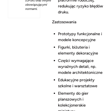
platformie roboczej,
(GPSR) oraz innymi
obowiązującymi
redukując ryzyko błędów
normami.
druku.
Zastosowania
Prototypy funkcjonalne i
modele koncepcyjne
Figurki, biżuteria i
elementy dekoracyjne
Części wymagające
wyraźnych detali, np.
modele architektoniczne
Edukacyjne projekty
szkolne i warsztatowe
Elementy do gier
planszowych i
kolekcjonerskie