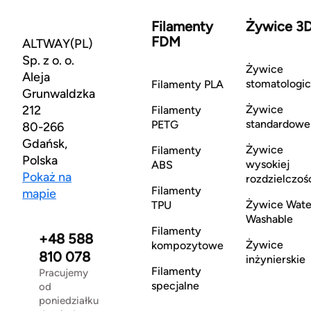
Filamenty
Żywice 3
FDM
ALTWAY(PL)
Sp. z o. o.
Żywice
Aleja
stomatologi
Filamenty PLA
Grunwaldzka
212
Żywice
Filamenty
standardowe
PETG
80-266
Gdańsk,
Żywice
Filamenty
Polska
wysokiej
ABS
Pokaż na
rozdzielczoś
Filamenty
mapie
Żywice Wate
TPU
Washable
Filamenty
+48 588
Żywice
kompozytowe
810 078
inżynierskie
Filamenty
Pracujemy
specjalne
od
poniedziałku