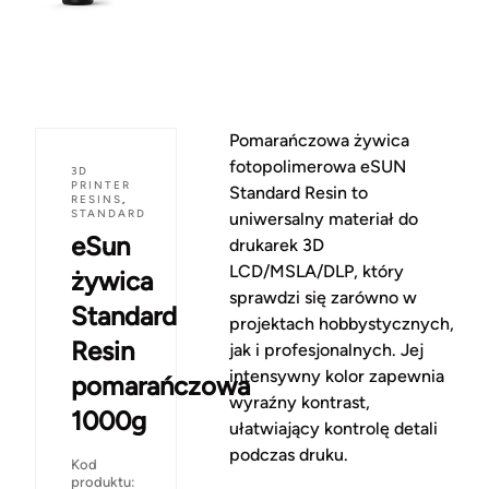
Pomarańczowa żywica
fotopolimerowa eSUN
3D
PRINTER
Standard Resin to
RESINS
,
STANDARD
uniwersalny materiał do
eSun
drukarek 3D
LCD/MSLA/DLP, który
żywica
sprawdzi się zarówno w
Standard
projektach hobbystycznych,
Resin
jak i profesjonalnych. Jej
intensywny kolor zapewnia
pomarańczowa
wyraźny kontrast,
1000g
ułatwiający kontrolę detali
podczas druku.
Kod
produktu: