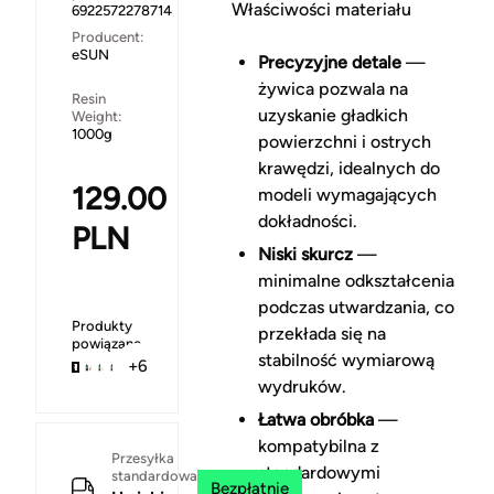
Właściwości materiału
6922572278714
Producent:
eSUN
Precyzyjne detale
—
żywica pozwala na
Resin
uzyskanie gładkich
Weight:
1000g
powierzchni i ostrych
krawędzi, idealnych do
129.00
modeli wymagających
dokładności.
PLN
Niski skurcz
—
minimalne odkształcenia
podczas utwardzania, co
Produkty
przekłada się na
powiązane
stabilność wymiarową
+6
wydruków.
Łatwa obróbka
—
kompatybilna z
Przesyłka
standardowymi
standardowa
Bezpłatnie