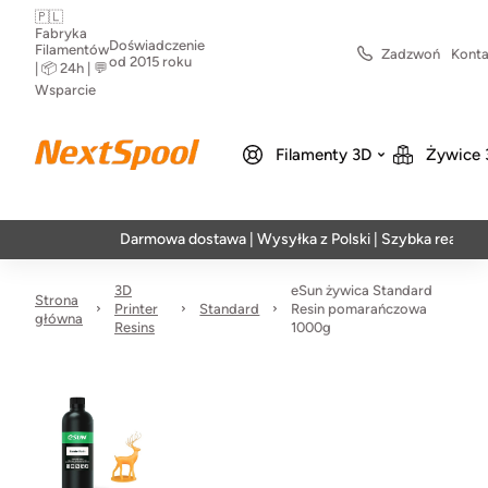
🇵🇱
Fabryka
Doświadczenie
Filamentów
Zadzwoń
Konta
od 2015 roku
| 📦 24h | 💬
Wsparcie
Filamenty 3D
Żywice 
Darmowa dostawa | Wysyłka z Polski | Szybka realizacja w 2
3D
eSun żywica Standard
Strona
Printer
Standard
Resin pomarańczowa
główna
Resins
1000g