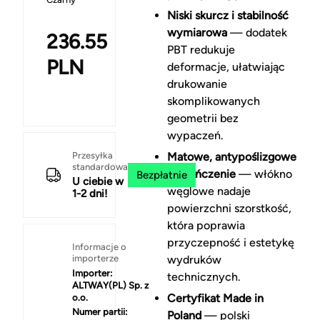
Niski skurcz i stabilność
wymiarowa
— dodatek
236.55
PBT redukuje
PLN
deformacje, ułatwiając
drukowanie
skomplikowanych
geometrii bez
wypaczeń.
Przesyłka
Matowe, antypoślizgowe
standardowa
wykończenie
— włókno
Bezpłatnie
U ciebie w
węglowe nadaje
1-2 dni!
powierzchni szorstkość,
która poprawia
przyczepność i estetykę
Informacje o
importerze
wydruków
Importer:
technicznych.
ALTWAY(PL) Sp. z
Certyfikat Made in
o.o.
Numer partii:
Poland
— polski