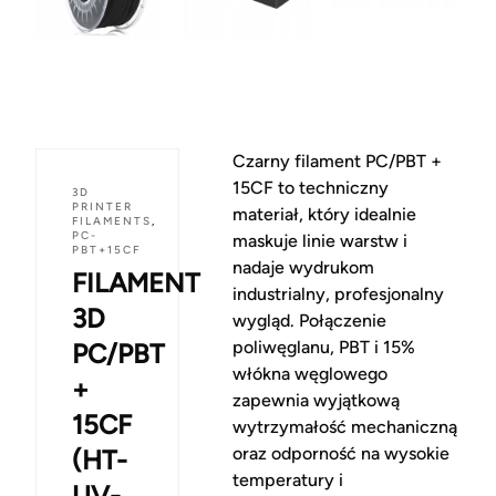
Czarny filament PC/PBT +
15CF to techniczny
3D
PRINTER
materiał, który idealnie
FILAMENTS
,
PC-
maskuje linie warstw i
PBT+15CF
nadaje wydrukom
FILAMENT
industrialny, profesjonalny
3D
wygląd. Połączenie
poliwęglanu, PBT i 15%
PC/PBT
włókna węglowego
+
zapewnia wyjątkową
15CF
wytrzymałość mechaniczną
oraz odporność na wysokie
(HT-
temperatury i
UV-