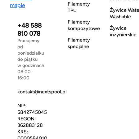
Filamenty
mapie
Żywice Wate
TPU
Washable
Filamenty
+48 588
Żywice
kompozytowe
810 078
inżynierskie
Filamenty
Pracujemy
specjalne
od
poniedziałku
do piątku
w godzinach
08:00-
16:00
kontakt@nextspool.pl
NIP:
5842745045
REGON:
362883128
KRS:
0000584010