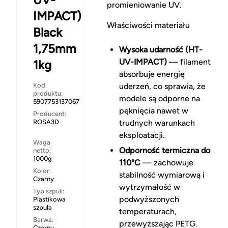
promieniowanie UV.
IMPACT)
Właściwości materiału
Black
1,75mm
Wysoka udarność (HT-
UV-IMPACT)
— filament
1kg
absorbuje energię
Kod
uderzeń, co sprawia, że
produktu:
modele są odporne na
5907753137067
pęknięcia nawet w
Producent:
ROSA3D
trudnych warunkach
eksploatacji.
Waga
Odporność termiczna do
netto:
1000g
110°C
— zachowuje
Kolor:
stabilność wymiarową i
Czarny
wytrzymałość w
Typ szpuli:
podwyższonych
Plastikowa
szpula
temperaturach,
Barwa:
przewyższając PETG.
Czarny