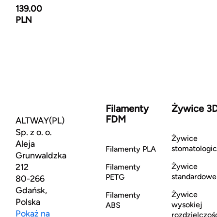
139.00
PLN
Filamenty
Żywice 3
FDM
ALTWAY(PL)
Sp. z o. o.
Żywice
Aleja
stomatologi
Filamenty PLA
Grunwaldzka
212
Żywice
Filamenty
standardowe
PETG
80-266
Gdańsk,
Żywice
Filamenty
Polska
wysokiej
ABS
Pokaż na
rozdzielczoś