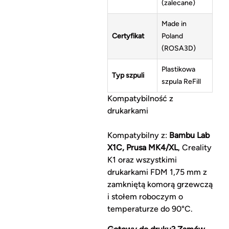
(zalecane)
Made in
Certyfikat
Poland
(ROSA3D)
Plastikowa
Typ szpuli
szpula ReFill
Kompatybilność z
drukarkami
Kompatybilny z:
Bambu Lab
X1C, Prusa MK4/XL
, Creality
K1 oraz wszystkimi
drukarkami FDM 1,75 mm z
zamkniętą komorą grzewczą
i stołem roboczym o
temperaturze do 90°C.