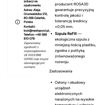
zobacz na
producent ROSA3D
opakowaniu
gwarantuje precyzyjną
Adres:
Aleja
Grunwaldzka 212,
kontrolę jakości i
80-266 Gdańsk,
tolerancję średnicy
Polska
±0,05 mm.
Kontakt:
bok@nextspool.pl,
Szpula ReFill
—
Telefon: +48 588
810 078
ekologiczna szpula z
Zapewniamy
mniejszą ilością plastiku,
zgodność z
zgodna z polityką
rozporządzeniem
UE 2023/988
zrównoważonego
(GPSR) oraz innymi
rozwoju.
obowiązującymi
normami.
Zastosowania
Osłony i obudowy
urządzeń
elektronicznych
narażonych na wysokie
temperatury i wibracje.