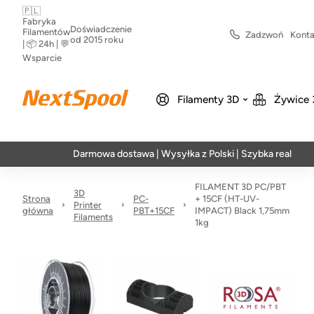
🇵🇱
Fabryka
Doświadczenie
Filamentów
Zadzwoń
Konta
od 2015 roku
| 📦 24h | 💬
Wsparcie
Filamenty 3D
Żywice 
Darmowa dostawa | Wysyłka z Polski | Szybka realizacja w 24h
FILAMENT 3D PC/PBT
3D
Strona
PC-
+ 15CF (HT-UV-
Printer
główna
PBT+15CF
IMPACT) Black 1,75mm
Filaments
1kg