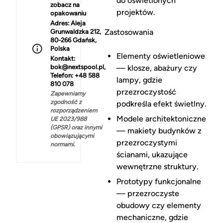
do oświetlonych
zobacz na
projektów.
opakowaniu
Adres:
Aleja
Zastosowania
Grunwaldzka 212,
80-266 Gdańsk,
Polska
Elementy oświetleniowe
Kontakt:
bok@nextspool.pl,
— klosze, abażury czy
Telefon: +48 588
lampy, gdzie
810 078
przezroczystość
Zapewniamy
zgodność z
podkreśla efekt świetlny.
rozporządzeniem
Modele architektoniczne
UE 2023/988
(GPSR) oraz innymi
— makiety budynków z
obowiązującymi
przezroczystymi
normami.
ścianami, ukazujące
wewnętrzne struktury.
Prototypy funkcjonalne
— przezroczyste
obudowy czy elementy
mechaniczne, gdzie