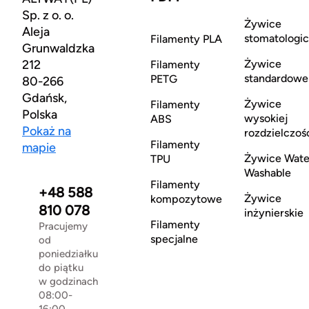
Sp. z o. o.
Żywice
Aleja
stomatologi
Filamenty PLA
Grunwaldzka
212
Żywice
Filamenty
standardowe
PETG
80-266
Gdańsk,
Żywice
Filamenty
Polska
wysokiej
ABS
Pokaż na
rozdzielczoś
Filamenty
mapie
Żywice Wate
TPU
Washable
Filamenty
+48 588
Żywice
kompozytowe
810 078
inżynierskie
Filamenty
Pracujemy
specjalne
od
poniedziałku
do piątku
w godzinach
08:00-
16:00