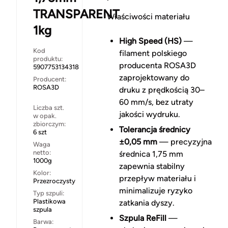
TRANSPARENT
Właściwości materiału
1kg
High Speed (HS)
—
Kod
filament polskiego
produktu:
producenta ROSA3D
5907753134318
zaprojektowany do
Producent:
ROSA3D
druku z prędkością 30–
60 mm/s, bez utraty
Liczba szt.
jakości wydruku.
w opak.
zbiorczym:
Tolerancja średnicy
6 szt
±0,05 mm
— precyzyjna
Waga
netto:
średnica 1,75 mm
1000g
zapewnia stabilny
Kolor:
przepływ materiału i
Przezroczysty
minimalizuje ryzyko
Typ szpuli:
Plastikowa
zatkania dyszy.
szpula
Szpula ReFill
—
Barwa: