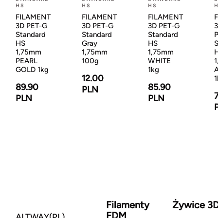
HS
HS
HS
FILAMENT
FILAMENT
FILAMENT
3D PET-G
3D PET-G
3D PET-G
3
Standard
Standard
Standard
HS
Gray
HS
S
1,75mm
1,75mm
1,75mm
PEARL
100g
WHITE
GOLD 1kg
1kg
A
12.00
1
89.90
85.90
PLN
PLN
PLN
Filamenty
Żywice 3
FDM
ALTWAY(PL)