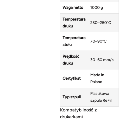
Waga netto
1000 g
Temperatura
230–250°C
druku
Temperatura
70–90°C
stołu
Prędkość
30–60 mm/s
druku
Made in
Certyfikat
Poland
Plastikowa
Typ szpuli
szpula ReFill
Kompatybilność z
drukarkami