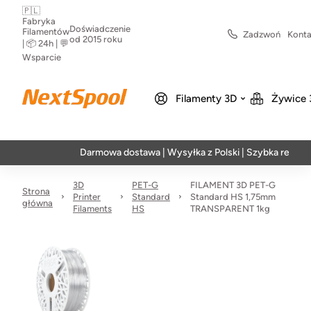
🇵🇱
Fabryka
Doświadczenie
Filamentów
Zadzwoń
Konta
od 2015 roku
| 📦 24h | 💬
Wsparcie
Filamenty 3D
Żywice 
Darmowa dostawa | Wysyłka z Polski | Szybka realizacja w 2
3D
PET-G
FILAMENT 3D PET-G
Strona
Printer
Standard
Standard HS 1,75mm
główna
Filaments
HS
TRANSPARENT 1kg