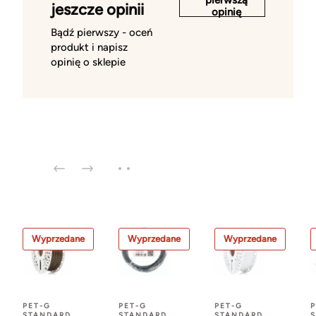
jeszcze opinii
opinię
Bądź pierwszy - oceń
produkt i napisz
opinię o sklepie
Wyprzedane
Wyprzedane
Wyprzedane
PET-G
PET-G
PET-G
P
STANDARD
STANDARD
STANDARD