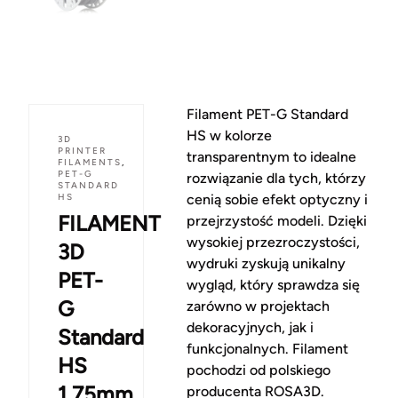
Filament PET-G Standard
HS w kolorze
3D
PRINTER
transparentnym to idealne
FILAMENTS
,
PET-G
rozwiązanie dla tych, którzy
STANDARD
HS
cenią sobie efekt optyczny i
FILAMENT
przejrzystość modeli. Dzięki
wysokiej przezroczystości,
3D
wydruki zyskują unikalny
PET-
wygląd, który sprawdza się
G
zarówno w projektach
dekoracyjnych, jak i
Standard
funkcjonalnych. Filament
HS
pochodzi od polskiego
1,75mm
producenta ROSA3D.