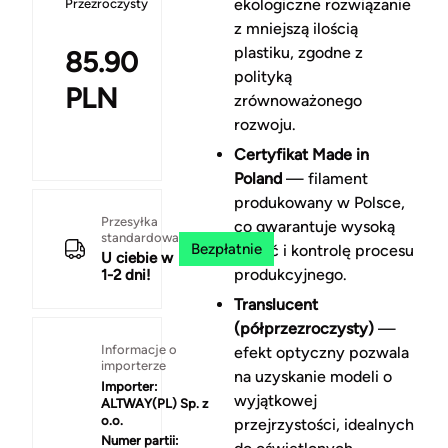
ekologiczne rozwiązanie
Przezroczysty
z mniejszą ilością
plastiku, zgodne z
85.90
polityką
PLN
zrównoważonego
rozwoju.
Certyfikat Made in
Poland
— filament
produkowany w Polsce,
Przesyłka
co gwarantuje wysoką
standardowa
Bezpłatnie
jakość i kontrolę procesu
U ciebie w
produkcyjnego.
1-2 dni!
Translucent
(półprzezroczysty)
—
Informacje o
efekt optyczny pozwala
importerze
na uzyskanie modeli o
Importer:
wyjątkowej
ALTWAY(PL) Sp. z
o.o.
przejrzystości, idealnych
Numer partii: