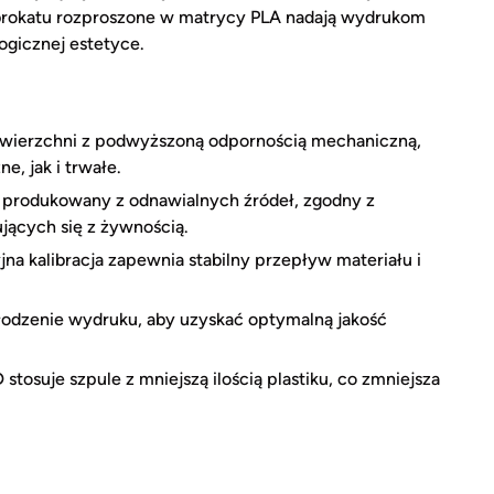
 brokatu rozproszone w matrycy PLA nadają wydrukom
logicznej estetyce.
wierzchni z podwyższoną odpornością mechaniczną,
, jak i trwałe.
produkowany z odnawialnych źródeł, zgodny z
jących się z żywnością.
a kalibracja zapewnia stabilny przepływ materiału i
dzenie wydruku, aby uzyskać optymalną jakość
osuje szpule z mniejszą ilością plastiku, co zmniejsza