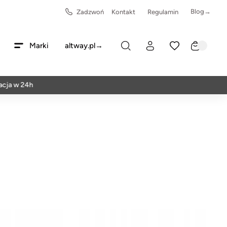
Blog→
Zadzwoń
Kontakt
Regulamin
Marki
altway.pl→
24h