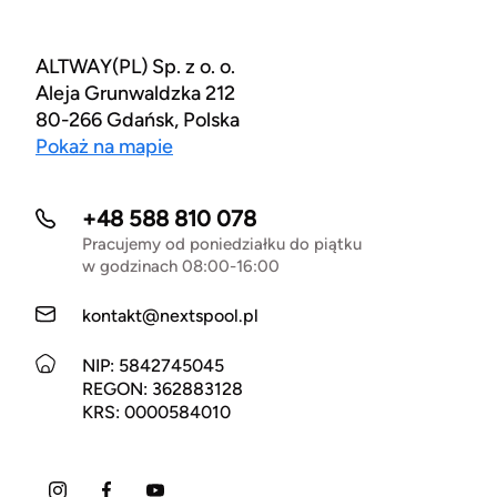
ALTWAY(PL) Sp. z o. o.
Aleja Grunwaldzka 212
80-266 Gdańsk, Polska
Pokaż na mapie
+48 588 810 078
Pracujemy od poniedziałku do piątku
w godzinach 08:00-16:00
kontakt@nextspool.pl
NIP: 5842745045
REGON: 362883128
KRS: 0000584010