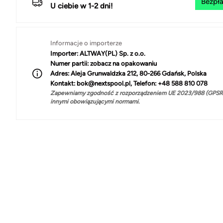
Bezpła
U ciebie w 1-2 dni!
Informacje o importerze
Importer:
ALTWAY(PL) Sp. z o.o.
Numer partii:
zobacz na opakowaniu
Adres:
Aleja Grunwaldzka 212, 80-266 Gdańsk, Polska
Kontakt:
bok@nextspool.pl, Telefon: +48 588 810 078
Zapewniamy zgodność z rozporządzeniem UE 2023/988 (GPSR)
innymi obowiązującymi normami.