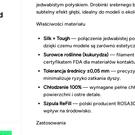
jedwabistym połyskiem. Drobinki srebrnego
subtelny efekt głębi, idealny do modeli o eko
d
Właściwości materiału
Silk + Tough
— połączenie jedwabistej po
dzięki czemu modele są zarówno estetyczne
Surowce roślinne (kukurydza)
— filament 
certyfikatem FDA dla materiałów kontaktu
Tolerancja średnicy ±0,05 mm
— precyzyjn
minimalizuje ryzyko zatkania dyszy.
Chłodzenie 100%
— wymagane pełne chło
powierzchni i ostre detale.
Szpula ReFill
— polski producent ROSA3D st
wpływ na środowisko.
Zastosowania