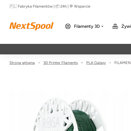
🇵🇱 Fabryka Filamentów | 📦 24h | 💬 Wsparcie
Filamenty 3D
Żywi
Strona główna
3D Printer Filaments
PLA Galaxy
FILAMENT