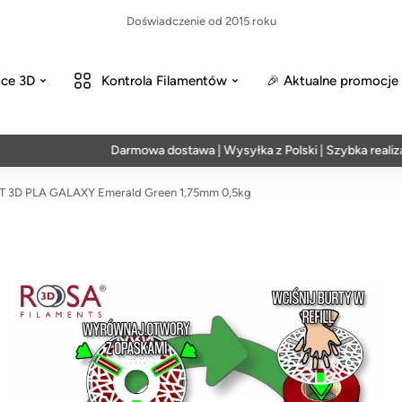
Doświadczenie od 2015 roku
ce 3D
Kontrola Filamentów
🎉 Aktualne promocje
Darmowa dostawa | Wysyłka z Polski | Szybka realizacja w 
 3D PLA GALAXY Emerald Green 1,75mm 0,5kg