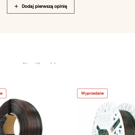
Dodaj pierwszą opinię
ne
Wyprzedane