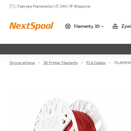
🇵🇱 Fabryka Filamentów | 📦 24h | 💬 Wsparcie
Filamenty 3D
Żywi
Da
Strona główna
3D Printer Filaments
PLA Galaxy
FILAMENT