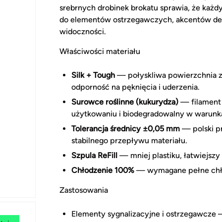
srebrnych drobinek brokatu sprawia, że każdy
do elementów ostrzegawczych, akcentów de
widoczności.
Właściwości materiału
Silk + Tough
— połyskliwa powierzchnia z
odporność na pęknięcia i uderzenia.
Surowce roślinne (kukurydza)
— filament 
użytkowaniu i biodegradowalny w warun
Tolerancja średnicy ±0,05 mm
— polski p
stabilnego przepływu materiału.
Szpula ReFill
— mniej plastiku, łatwiejsz
Chłodzenie 100%
— wymagane pełne chłodz
Zastosowania
Elementy sygnalizacyjne i ostrzegawcze 