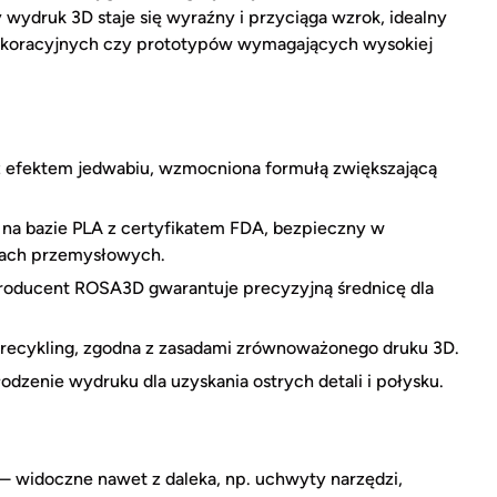
 wydruk 3D staje się wyraźny i przyciąga wzrok, idealny
koracyjnych czy prototypów wymagających wysokiej
 efektem jedwabiu, wzmocniona formułą zwiększającą
na bazie PLA z certyfikatem FDA, bezpieczny w
kach przemysłowych.
roducent ROSA3D gwarantuje precyzyjną średnicę dla
y recykling, zgodna z zasadami zrównoważonego druku 3D.
enie wydruku dla uzyskania ostrych detali i połysku.
— widoczne nawet z daleka, np. uchwyty narzędzi,