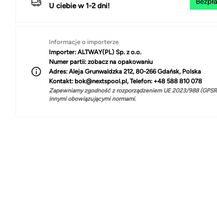
Bezpła
U ciebie w 1-2 dni!
Informacje o importerze
Importer:
ALTWAY(PL) Sp. z o.o.
Numer partii:
zobacz na opakowaniu
Adres:
Aleja Grunwaldzka 212, 80-266 Gdańsk, Polska
Kontakt:
bok@nextspool.pl, Telefon: +48 588 810 078
Zapewniamy zgodność z rozporządzeniem UE 2023/988 (GPSR)
innymi obowiązującymi normami.