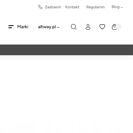
Blog→
Zadzwoń
Kontakt
Regulamin
Marki
altway.pl→