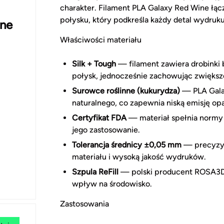
charakter. Filament PLA Galaxy Red Wine łąc
połysku, który podkreśla każdy detal wydruku
ne
Właściwości materiału
Silk + Tough
— filament zawiera drobinki 
połysk, jednocześnie zachowując zwięks
Surowce roślinne (kukurydza)
— PLA Galax
naturalnego, co zapewnia niską emisję op
Certyfikat FDA
— materiał spełnia normy 
jego zastosowanie.
Tolerancja średnicy ±0,05 mm
— precyzyjn
materiału i wysoką jakość wydruków.
Szpula ReFill
— polski producent ROSA3D st
wpływ na środowisko.
Zastosowania