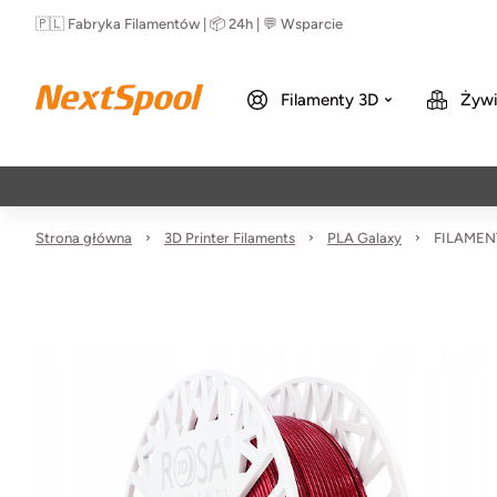
🇵🇱 Fabryka Filamentów | 📦 24h | 💬 Wsparcie
Filamenty 3D
Żywi
Strona główna
3D Printer Filaments
PLA Galaxy
FILAMENT