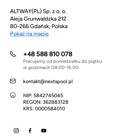
ALTWAY(PL) Sp. z o. o.
Aleja Grunwaldzka 212
80-266 Gdańsk, Polska
Pokaż na mapie
+48 588 810 078
Pracujemy od poniedziałku do piątku
w godzinach 08:00-16:00
kontakt@nextspool.pl
NIP: 5842745045
REGON: 362883128
KRS: 0000584010