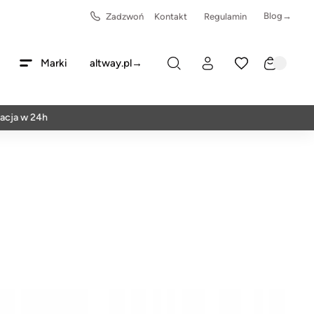
Blog→
Zadzwoń
Kontakt
Regulamin
Marki
altway.pl→
 24h