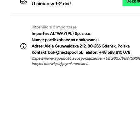
Bezpła
U ciebie w 1-2 dni!
Informacje o importerze
Importer:
ALTWAY(PL) Sp. z o.o.
Numer partii:
zobacz na opakowaniu
Adres:
Aleja Grunwaldzka 212, 80-266 Gdańsk, Polska
Kontakt:
bok@nextspool.pl, Telefon: +48 588 810 078
Zapewniamy zgodność z rozporządzeniem UE 2023/988 (GPSR)
innymi obowiązującymi normami.