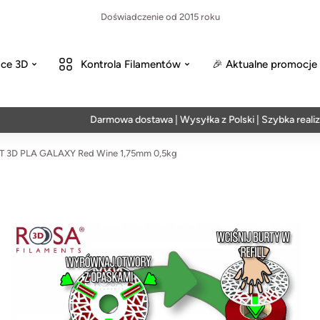
Doświadczenie od 2015 roku
ce 3D
Kontrola Filamentów
🎉 Aktualne promocje
Darmowa dostawa | Wysyłka z Polski | Szybka realizacja w
 3D PLA GALAXY Red Wine 1,75mm 0,5kg