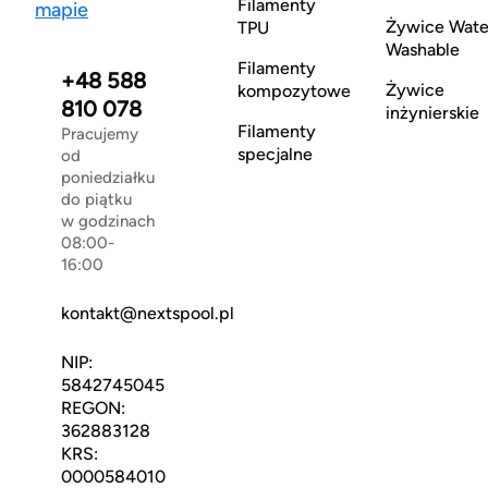
Filamenty
mapie
Żywice Wate
TPU
Washable
Filamenty
+48 588
Żywice
kompozytowe
810 078
inżynierskie
Filamenty
Pracujemy
specjalne
od
poniedziałku
do piątku
w godzinach
08:00-
16:00
kontakt@nextspool.pl
NIP:
5842745045
REGON:
362883128
KRS:
0000584010