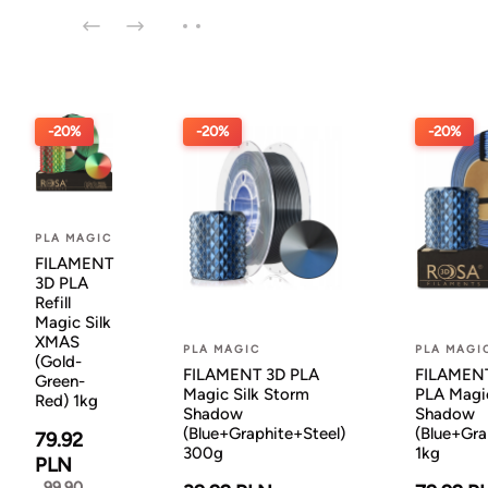
-20%
-20%
-20%
PLA MAGIC
FILAMENT
3D PLA
Refill
Magic Silk
XMAS
PLA MAGIC
PLA MAGI
(Gold-
FILAMENT 3D PLA
FILAMENT 
Green-
Magic Silk Storm
PLA Magic
Red) 1kg
Shadow
Shadow
(Blue+Graphite+Steel)
(Blue+Gra
79.92
300g
1kg
PLN
99.90