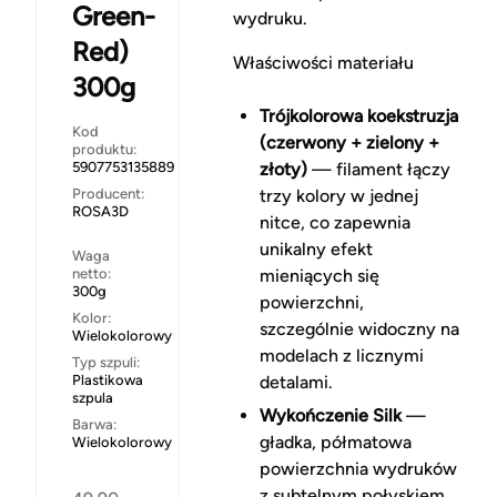
Green-
wydruku.
Red)
Właściwości materiału
300g
Trójkolorowa koekstruzja
Kod
(czerwony + zielony +
produktu:
5907753135889
złoty)
— filament łączy
Producent:
trzy kolory w jednej
ROSA3D
nitce, co zapewnia
unikalny efekt
Waga
netto:
mieniących się
300g
powierzchni,
Kolor:
szczególnie widoczny na
Wielokolorowy
modelach z licznymi
Typ szpuli:
Plastikowa
detalami.
szpula
Wykończenie Silk
—
Barwa:
gładka, półmatowa
Wielokolorowy
powierzchnia wydruków
z subtelnym połyskiem,