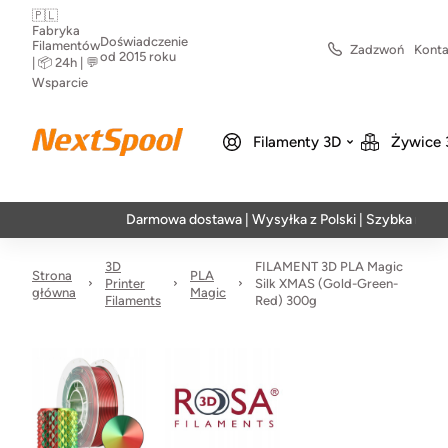
🇵🇱
Fabryka
Doświadczenie
Filamentów
Zadzwoń
Konta
od 2015 roku
| 📦 24h | 💬
Wsparcie
Filamenty 3D
Żywice 
Darmowa dostawa | Wysyłka z Polski | Szybka realizacja w
3D
FILAMENT 3D PLA Magic
Strona
PLA
Printer
Silk XMAS (Gold-Green-
główna
Magic
Filaments
Red) 300g