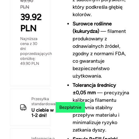
49.90
PLN
który podkreśla głębię
kolorów.
39.92
Surowce roślinne
PLN
(kukurydza)
— filament
produkowany z
Najniższa
cena z 30
odnawialnych źródeł,
dni
zgodny z normami FDA,
poprzedzających
obniżkę:
co gwarantuje
49.90
PLN
bezpieczeństwo
użytkowania.
Tolerancja średnicy
±0,05 mm
— precyzyjna
Przesyłka
kalibracja filamentu
standardowa
Bezpłatnie
zapewnia stabilny
U ciebie w
przepływ materiału i
1-2 dni!
minimalizuje ryzyko
zatkania dyszy.
Informacje o