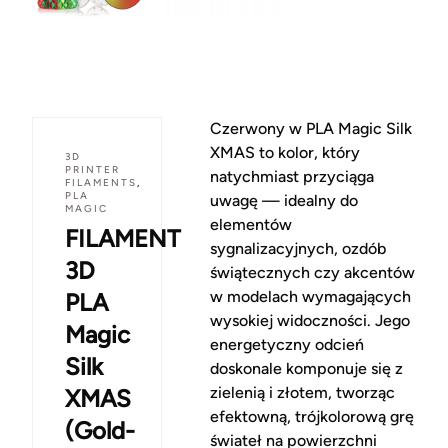
Czerwony w PLA Magic Silk
XMAS to kolor, który
3D
PRINTER
natychmiast przyciąga
FILAMENTS
,
PLA
uwagę — idealny do
MAGIC
elementów
FILAMENT
sygnalizacyjnych, ozdób
3D
świątecznych czy akcentów
w modelach wymagających
PLA
wysokiej widoczności. Jego
Magic
energetyczny odcień
Silk
doskonale komponuje się z
zielenią i złotem, tworząc
XMAS
efektowną, trójkolorową grę
(Gold-
świateł na powierzchni