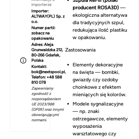
Szpula ReFill (polski
importerze
producent ROSA3D)
—
Importer:
ekologiczna alternatywa
ALTWAY(PL) Sp. z
o.o.
dla tradycyjnych szpul,
Numer partii:
redukująca ilość plastiku
zobacz na
w opakowaniu.
opakowaniu
Adres:
Aleja
Zastosowania
Grunwaldzka 212,
80-266 Gdańsk,
Polska
Elementy dekoracyjne
Kontakt:
na święta — bombki,
bok@nextspool.pl,
Telefon: +48 588
gwiazdy czy ozdoby
810 078
choinkowe z efektem
Zapewniamy
zgodność z
mieniących się kolorów.
rozporządzeniem
Modele sygnalizacyjne
UE 2023/988
(GPSR) oraz innymi
— np. znaki
obowiązującymi
ostrzegawcze, elementy
normami.
wyposażenia
warsztatowego czy