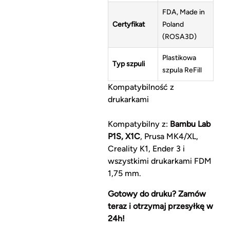
FDA, Made in
Certyfikat
Poland
(ROSA3D)
Plastikowa
Typ szpuli
szpula ReFill
Kompatybilność z
drukarkami
Kompatybilny z:
Bambu Lab
P1S, X1C
, Prusa MK4/XL,
Creality K1, Ender 3 i
wszystkimi drukarkami FDM
1,75 mm.
Gotowy do druku? Zamów
teraz i otrzymaj przesyłkę w
24h!