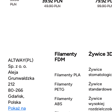
39.92 PLN
79.92 P
PLN
49.90 PLN
99.90 PL
Filamenty
Żywice 3
FDM
ALTWAY(PL)
Sp. z o. o.
Żywice
Aleja
stomatologi
Filamenty PLA
Grunwaldzka
212
Żywice
Filamenty
standardowe
PETG
80-266
Gdańsk,
Żywice
Filamenty
Polska
wysokiej
ABS
Pokaż na
rozdzielczoś