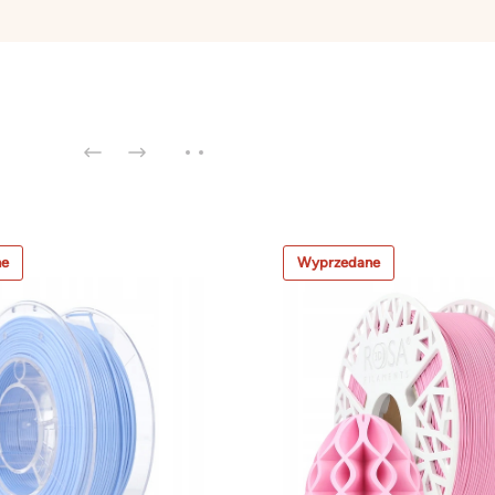
ne
Wyprzedane