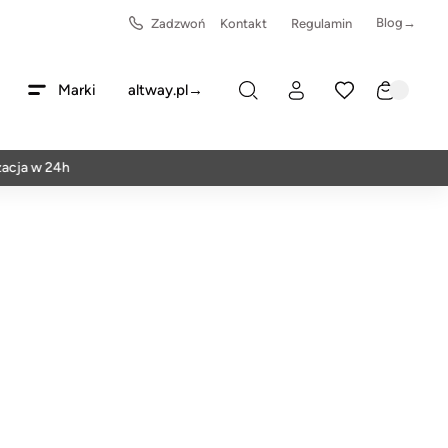
Blog→
Zadzwoń
Kontakt
Regulamin
Marki
altway.pl→
w 24h