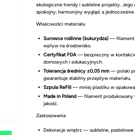
ekologiczne trendy i subtelne projekty. Jego
spokojny, harmonijny wygląd, a jednocześnie
Właściwości materiału
Surowce roślinne (kukurydza)
— filament 
wpływ na środowisko.
Certyfikat FDA
— bezpieczny w kontakcie
domowych i edukacyjnych.
Tolerancja średnicy ±0,05 mm
— polski p
gwarantuje stabilny przepływ materiału.
Szpula ReFill
— mniej plastiku w opakowani
Made in Poland
— filament produkowany w 
jakość.
Zastosowania
Dekoracje wnętrz — subtelne, pastelowe ak