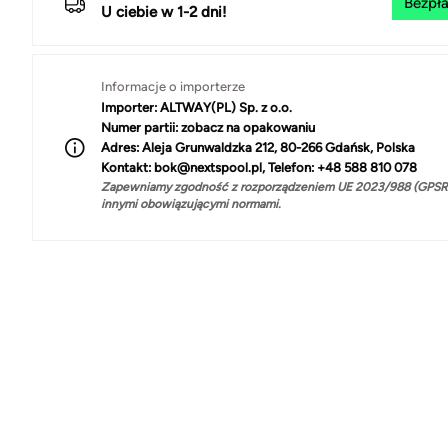
Bezpła
U ciebie w 1-2 dni!
Informacje o importerze
Importer:
ALTWAY(PL) Sp. z o.o.
Numer partii:
zobacz na opakowaniu
Adres:
Aleja Grunwaldzka 212, 80-266 Gdańsk, Polska
Kontakt:
bok@nextspool.pl, Telefon: +48 588 810 078
Zapewniamy zgodność z rozporządzeniem UE 2023/988 (GPSR)
innymi obowiązującymi normami.