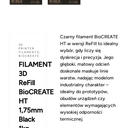
Czarny filament BioCREATE
HT w wersji ReFill to idealny
3D
PRINTER
wybór, gdy liczy się
FILAMENTS
,
BIOCREATE
dyskrecja i precyzja. Jego
FILAMENT
głęboki, matowy odcień
doskonale maskuje linie
3D
warstw, nadając modelom
ReFill
industrialny charakter –
BioCREATE
idealny do prototypów,
obudów urządzeń czy
HT
elementów wymagających
1,75mm
wysokiej odporności
Black
termicznej.