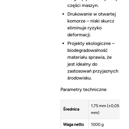
części maszyn.
Drukowanie w otwartej
komorze – niski skurcz
eliminuje ryzyko
deformacji.
Projekty ekologiczne –
biodegradowalność
materiału sprawia, że
jest idealny do
zastosowań przyjaznych
środowisku.
Parametry techniczne
1,75 mm (±0,05
Średnica
mm)
Waga netto
1000 g