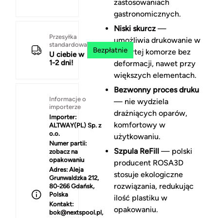
zastosowaniach
gastronomicznych.
Niski skurcz
—
Przesyłka
umożliwia drukowanie w
standardowa
Bezpłatnie
otwartej komorze bez
U ciebie w
1-2 dni!
deformacji, nawet przy
większych elementach.
Bezwonny proces druku
Informacje o
— nie wydziela
importerze
drażniących oparów,
Importer:
komfortowy w
ALTWAY(PL) Sp. z
o.o.
użytkowaniu.
Numer partii:
Szpula ReFill
— polski
zobacz na
opakowaniu
producent ROSA3D
Adres:
Aleja
stosuje ekologiczne
Grunwaldzka 212,
rozwiązania, redukując
80-266 Gdańsk,
Polska
ilość plastiku w
Kontakt:
opakowaniu.
bok@nextspool.pl,