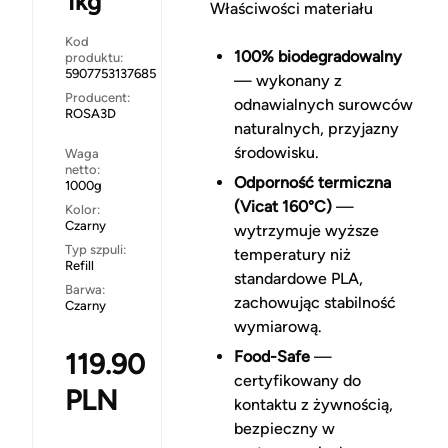
1kg
Właściwości materiału
Kod
100% biodegradowalny
produktu:
5907753137685
— wykonany z
Producent:
odnawialnych surowców
ROSA3D
naturalnych, przyjazny
środowisku.
Waga
netto:
Odporność termiczna
1000g
(Vicat 160°C)
—
Kolor:
Czarny
wytrzymuje wyższe
Typ szpuli:
temperatury niż
Refill
standardowe PLA,
Barwa:
zachowując stabilność
Czarny
wymiarową.
119.90
Food-Safe
—
certyfikowany do
PLN
kontaktu z żywnością,
bezpieczny w