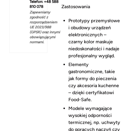
Telefon: +48 588
Zastosowania
810 078
Zapewniamy
zgodność z
Prototypy przemysłowe
rozporządzeniem
i obudowy urządzeń
UE 2023/988
(GPSR) oraz innymi
elektronicznych –
obowiązującymi
czarny kolor maskuje
normami.
niedoskonałości i nadaje
profesjonalny wygląd.
Elementy
gastronomiczne, takie
jak formy do pieczenia
czy akcesoria kuchenne
– dzięki certyfikatowi
Food-Safe.
Modele wymagające
wysokiej odporności
termicznej, np. uchwyty
do gorących naczyń czy