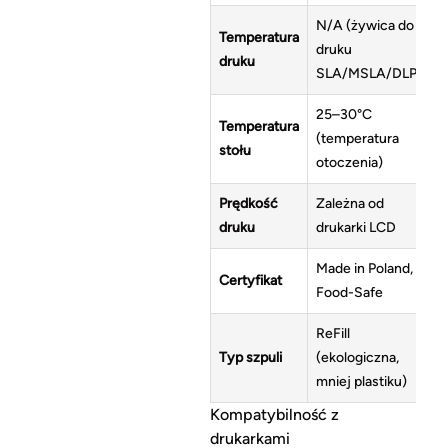
N/A (żywica do
Temperatura
druku
druku
SLA/MSLA/DLP)
25–30°C
Temperatura
(temperatura
stołu
otoczenia)
Prędkość
Zależna od
druku
drukarki LCD
Made in Poland,
Certyfikat
Food-Safe
ReFill
Typ szpuli
(ekologiczna,
mniej plastiku)
Kompatybilność z
drukarkami