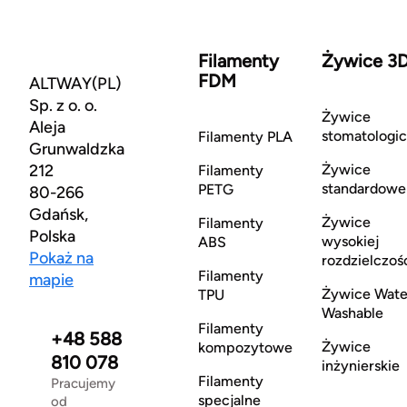
Filamenty
Żywice 3
FDM
ALTWAY(PL)
Sp. z o. o.
Żywice
Aleja
stomatologi
Filamenty PLA
Grunwaldzka
212
Żywice
Filamenty
standardowe
PETG
80-266
Gdańsk,
Żywice
Filamenty
Polska
wysokiej
ABS
Pokaż na
rozdzielczoś
Filamenty
mapie
Żywice Wate
TPU
Washable
Filamenty
+48 588
Żywice
kompozytowe
810 078
inżynierskie
Filamenty
Pracujemy
specjalne
od