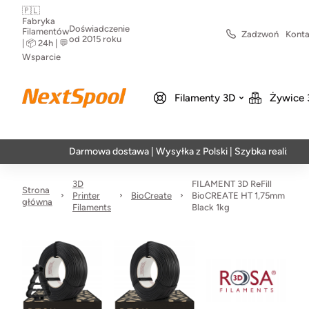
🇵🇱
Fabryka
Doświadczenie
Filamentów
Zadzwoń
Konta
od 2015 roku
| 📦 24h | 💬
Wsparcie
Filamenty 3D
Żywice 
Darmowa dostawa | Wysyłka z Polski | Szybka realizacja w 24h
3D
FILAMENT 3D ReFill
Strona
Printer
BioCreate
BioCREATE HT 1,75mm
główna
Filaments
Black 1kg