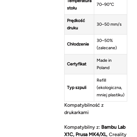
Temperatura
70–90°C
stołu
Prędkość
30–50 mm/s
druku
30–50%
Chłodzenie
(zalecane)
Made in
Certyfikat
Poland
Refill
Typ szpuli
(ekologiczna,
mniej plastiku)
Kompatybilność z
drukarkami
Kompatybilny z:
Bambu Lab
X1C, Prusa MK4/XL
, Creality