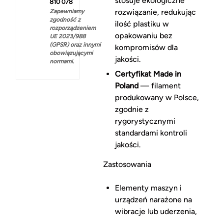
stosuje ekologiczne
810 078
rozwiązanie, redukując
Zapewniamy
zgodność z
ilość plastiku w
rozporządzeniem
opakowaniu bez
UE 2023/988
(GPSR) oraz innymi
kompromisów dla
obowiązującymi
jakości.
normami.
Certyfikat Made in
Poland
— filament
produkowany w Polsce,
zgodnie z
rygorystycznymi
standardami kontroli
jakości.
Zastosowania
Elementy maszyn i
urządzeń narażone na
wibracje lub uderzenia,