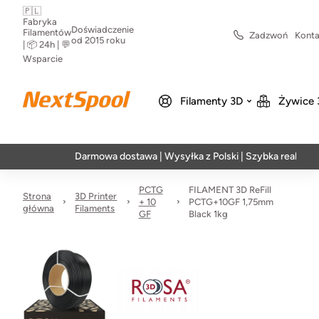
🇵🇱
Fabryka
Doświadczenie
Filamentów
Zadzwoń
Konta
od 2015 roku
| 📦 24h | 💬
Wsparcie
Filamenty 3D
Żywice 
Darmowa dostawa | Wysyłka z Polski | Szybka realizacja w 24h
PCTG
FILAMENT 3D ReFill
Strona
3D Printer
+ 10
PCTG+10GF 1,75mm
główna
Filaments
GF
Black 1kg