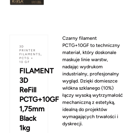
Czarny filament
PCTG+10GF to techniczny
3D
PRINTER
materiał, który doskonale
FILAMENTS
,
PCTG +
maskuje linie warstw,
10 GF
nadając wydrukom
FILAMENT
industrialny, profesjonalny
3D
wygląd. Dzięki domieszce
włókna szklanego (10%)
ReFill
łączy wysoką wytrzymałość
PCTG+10GF
mechaniczną z estetyką,
1,75mm
idealną do projektów
wymagających trwałości i
Black
dyskrecji.
1kg