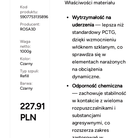
Właściwości materiału
Kod
produktu:
5907753135896
Wytrzymałość na
Producent:
uderzenia
— lepsza niż
ROSA3D
standardowy PCTG,
dzięki wzmocnieniu
Waga
netto:
włóknem szklanym, co
1000g
sprawdza się w
Kolor:
elementach narażonych
Czarny
na obciążenia
Typ szpuli:
Refill
dynamiczne.
Barwa:
Odporność chemiczna
Czarny
— zachowuje stabilność
w kontakcie z wieloma
227.91
rozpuszczalnikami i
PLN
substancjami
agresywnymi, co
rozszerza zakres
zastosowań w