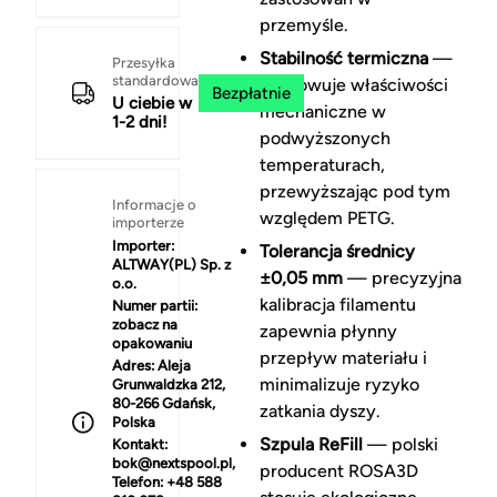
przemyśle.
Stabilność termiczna
—
Przesyłka
standardowa
zachowuje właściwości
Bezpłatnie
U ciebie w
mechaniczne w
1-2 dni!
podwyższonych
temperaturach,
przewyższając pod tym
Informacje o
względem PETG.
importerze
Importer:
Tolerancja średnicy
ALTWAY(PL) Sp. z
±0,05 mm
— precyzyjna
o.o.
kalibracja filamentu
Numer partii:
zobacz na
zapewnia płynny
opakowaniu
przepływ materiału i
Adres:
Aleja
minimalizuje ryzyko
Grunwaldzka 212,
80-266 Gdańsk,
zatkania dyszy.
Polska
Szpula ReFill
— polski
Kontakt:
bok@nextspool.pl,
producent ROSA3D
Telefon: +48 588