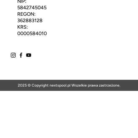
NIP:
5842745045
REGON:
362883128
KRS:
0000584010