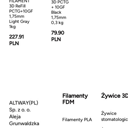
FILAMENT
3D PCTG
3D ReFill
+ 10GF
PCTG+10GF
Black
1,75mm
1,75mm
Light Gray
0,3 kg
1kg
79.90
227.91
PLN
PLN
Filamenty
Żywice 3
FDM
ALTWAY(PL)
Sp. z o. o.
Żywice
Aleja
stomatologi
Filamenty PLA
Grunwaldzka