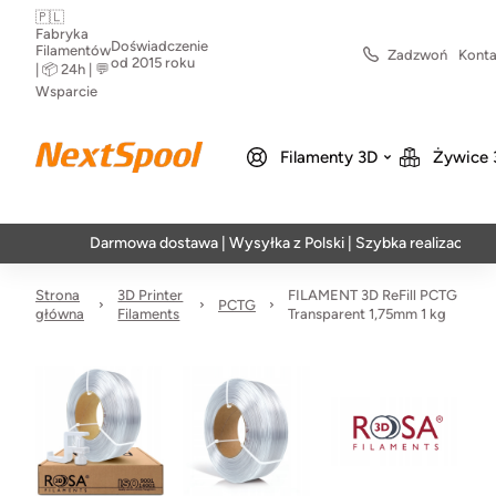
🇵🇱
Fabryka
Doświadczenie
Filamentów
Zadzwoń
Konta
od 2015 roku
| 📦 24h | 💬
Wsparcie
Filamenty 3D
Żywice 
Darmowa dostawa | Wysyłka z Polski | Szybka realizacja w 24h
Strona
3D Printer
FILAMENT 3D ReFill PCTG
PCTG
główna
Filaments
Transparent 1,75mm 1 kg