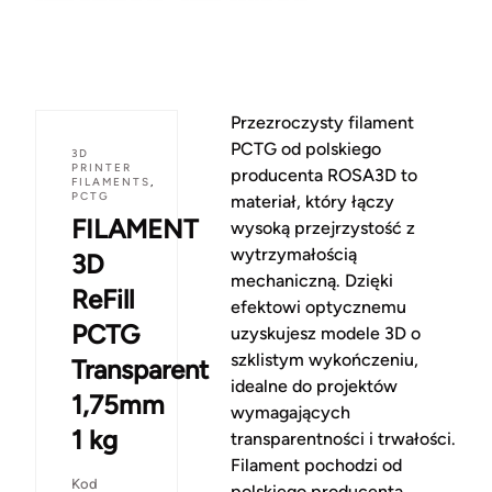
Przezroczysty filament
PCTG od polskiego
3D
PRINTER
producenta ROSA3D to
FILAMENTS
,
PCTG
materiał, który łączy
FILAMENT
wysoką przejrzystość z
wytrzymałością
3D
mechaniczną. Dzięki
ReFill
efektowi optycznemu
PCTG
uzyskujesz modele 3D o
szklistym wykończeniu,
Transparent
idealne do projektów
1,75mm
wymagających
1 kg
transparentności i trwałości.
Filament pochodzi od
Kod
polskiego producenta