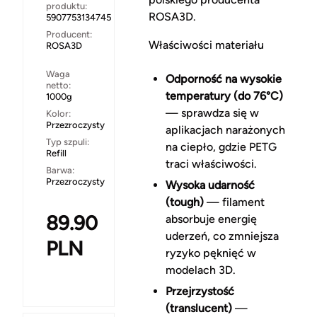
produktu:
ROSA3D.
5907753134745
Producent:
Właściwości materiału
ROSA3D
Waga
Odporność na wysokie
netto:
temperatury (do 76°C)
1000g
— sprawdza się w
Kolor:
Przezroczysty
aplikacjach narażonych
Typ szpuli:
na ciepło, gdzie PETG
Refill
traci właściwości.
Barwa:
Przezroczysty
Wysoka udarność
(tough)
— filament
89.90
absorbuje energię
uderzeń, co zmniejsza
PLN
ryzyko pęknięć w
modelach 3D.
Przejrzystość
(translucent)
—