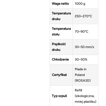
Waga netto
1000 g
Temperatura
250–270°C
druku
Temperatura
70–90°C
stołu
Prędkość
30–50 mm/s
druku
Chłodzenie
30–50%
Made in
Certyfikat
Poland
(ROSA3D)
Refill
Typ szpuli
(ekologiczna,
mniej plastiku)