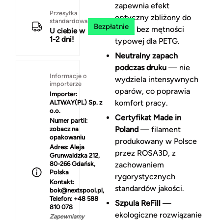
zapewnia efekt
Przesyłka
optyczny zbliżony do
standardowa
Bezpłatnie
szkła, bez mętności
U ciebie w
1-2 dni!
typowej dla PETG.
Neutralny zapach
podczas druku
— nie
Informacje o
wydziela intensywnych
importerze
oparów, co poprawia
Importer:
komfort pracy.
ALTWAY(PL) Sp. z
o.o.
Certyfikat Made in
Numer partii:
Poland
— filament
zobacz na
opakowaniu
produkowany w Polsce
Adres:
Aleja
przez ROSA3D, z
Grunwaldzka 212,
80-266 Gdańsk,
zachowaniem
Polska
rygorystycznych
Kontakt:
standardów jakości.
bok@nextspool.pl,
Telefon: +48 588
Szpula ReFill
—
810 078
ekologiczne rozwiązanie
Zapewniamy