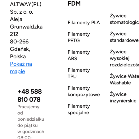
FDM
ALTWAY(PL)
Sp. z o. o.
Żywice
Aleja
stomatologi
Filamenty PLA
Grunwaldzka
212
Żywice
Filamenty
standardowe
PETG
80-266
Gdańsk,
Żywice
Filamenty
Polska
wysokiej
ABS
Pokaż na
rozdzielczoś
Filamenty
mapie
Żywice Wate
TPU
Washable
Filamenty
+48 588
Żywice
kompozytowe
810 078
inżynierskie
Filamenty
Pracujemy
specjalne
od
poniedziałku
do piątku
w godzinach
08:00-