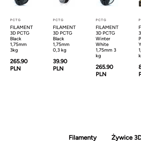
PCTG
PCTG
PCTG
FILAMENT
FILAMENT
FILAMENT
3D PCTG
3D PCTG
3D PCTG
3
Black
Black
Winter
1,75mm
1,75mm
White
Y
3kg
0,3 kg
1,75mm 3
1
kg
265.90
39.90
265.90
PLN
PLN
PLN
Filamenty
Żywice 3