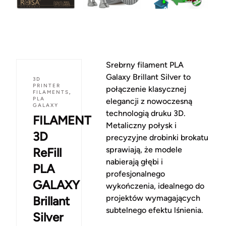
Srebrny filament PLA
Galaxy Brillant Silver to
3D
PRINTER
połączenie klasycznej
FILAMENTS
,
PLA
elegancji z nowoczesną
GALAXY
technologią druku 3D.
FILAMENT
Metaliczny połysk i
3D
precyzyjne drobinki brokatu
sprawiają, że modele
ReFill
nabierają głębi i
PLA
profesjonalnego
GALAXY
wykończenia, idealnego do
projektów wymagających
Brillant
subtelnego efektu lśnienia.
Silver