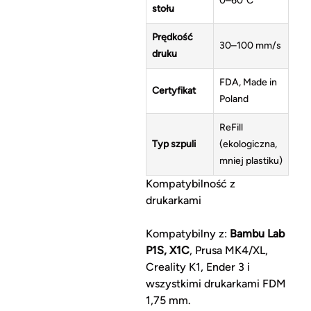
0–60°C
stołu
Prędkość
30–100 mm/s
druku
FDA, Made in
Certyfikat
Poland
ReFill
Typ szpuli
(ekologiczna,
mniej plastiku)
Kompatybilność z
drukarkami
Kompatybilny z:
Bambu Lab
P1S, X1C
, Prusa MK4/XL,
Creality K1, Ender 3 i
wszystkimi drukarkami FDM
1,75 mm.