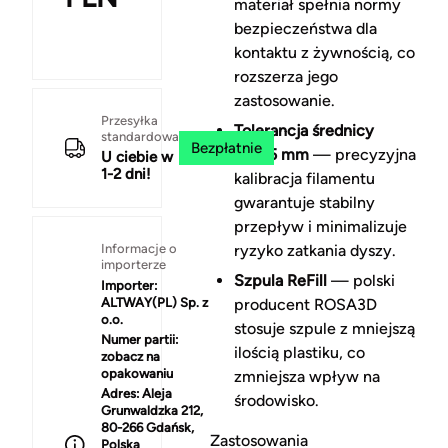
materiał spełnia normy
bezpieczeństwa dla
kontaktu z żywnością, co
rozszerza jego
zastosowanie.
Przesyłka
Tolerancja średnicy
standardowa
Bezpłatnie
±0,05 mm
— precyzyjna
U ciebie w
1-2 dni!
kalibracja filamentu
gwarantuje stabilny
przepływ i minimalizuje
Informacje o
ryzyko zatkania dyszy.
importerze
Szpula ReFill
— polski
Importer:
ALTWAY(PL) Sp. z
producent ROSA3D
o.o.
stosuje szpule z mniejszą
Numer partii:
ilością plastiku, co
zobacz na
opakowaniu
zmniejsza wpływ na
Adres:
Aleja
środowisko.
Grunwaldzka 212,
80-266 Gdańsk,
Zastosowania
Polska