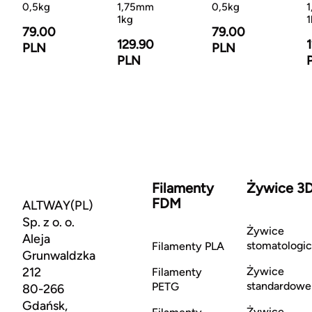
0,5kg
1,75mm
0,5kg
1kg
1
79.00
79.00
129.90
PLN
PLN
PLN
Filamenty
Żywice 3
FDM
ALTWAY(PL)
Sp. z o. o.
Żywice
Aleja
stomatologi
Filamenty PLA
Grunwaldzka
212
Żywice
Filamenty
standardowe
PETG
80-266
Gdańsk,
Żywice