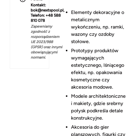
Kontakt:
bok@nextspool.pl,
Elementy dekoracyjne o
Telefon: +48 588
metalicznym
810 078
wykończeniu, np. ramki,
Zapewniamy
zgodność z
wazony czy ozdoby
rozporządzeniem
stołowe.
UE 2023/988
(GPSR) oraz innymi
Prototypy produktów
obowiązującymi
wymagających
normami.
estetycznego, lśniącego
efektu, np. opakowania
kosmetyczne czy
akcesoria modowe.
Modele architektoniczne
i makiety, gdzie srebrny
połysk podkreśla detale
konstrukcyjne.
Akcesoria do gier
planszowych, figurki czy