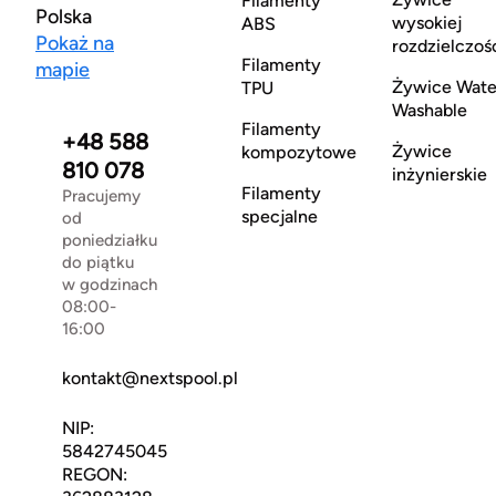
Filamenty
Polska
wysokiej
ABS
Pokaż na
rozdzielczoś
Filamenty
mapie
Żywice Wate
TPU
Washable
Filamenty
+48 588
Żywice
kompozytowe
810 078
inżynierskie
Filamenty
Pracujemy
specjalne
od
poniedziałku
do piątku
w godzinach
08:00-
16:00
kontakt@nextspool.pl
NIP:
5842745045
REGON: