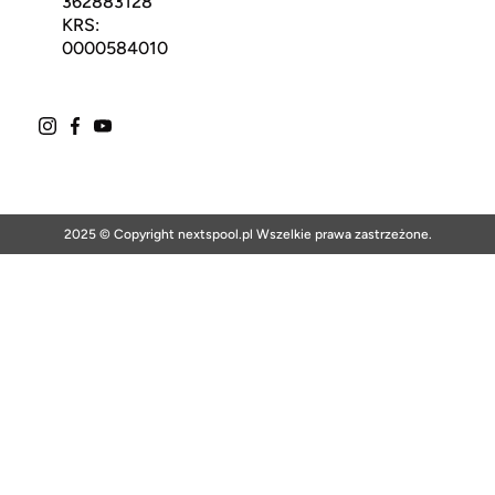
362883128
KRS:
0000584010