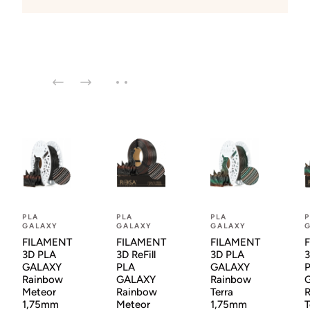
PLA
PLA
PLA
P
GALAXY
GALAXY
GALAXY
FILAMENT
FILAMENT
FILAMENT
3D PLA
3D ReFill
3D PLA
3
GALAXY
PLA
GALAXY
Rainbow
GALAXY
Rainbow
Meteor
Rainbow
Terra
1,75mm
Meteor
1,75mm
T