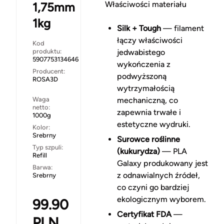
Właściwości materiału
1,75mm
1kg
Silk + Tough
— filament
łączy właściwości
Kod
produktu:
jedwabistego
5907753134646
wykończenia z
Producent:
podwyższoną
ROSA3D
wytrzymałością
Waga
mechaniczną, co
netto:
zapewnia trwałe i
1000g
estetyczne wydruki.
Kolor:
Srebrny
Surowce roślinne
Typ szpuli:
(kukurydza)
— PLA
Refill
Galaxy produkowany jest
Barwa:
z odnawialnych źródeł,
Srebrny
co czyni go bardziej
ekologicznym wyborem.
99.90
Certyfikat FDA
—
PLN