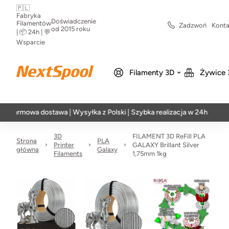
🇵🇱
Fabryka
Doświadczenie
Filamentów
Zadzwoń
Konta
od 2015 roku
| 📦 24h | 💬
Wsparcie
Filamenty 3D
Żywice 
owa dostawa | Wysyłka z Polski | Szybka realizacja w 24h
3D
FILAMENT 3D ReFill PLA
Strona
PLA
Printer
GALAXY Brillant Silver
główna
Galaxy
Filaments
1,75mm 1kg