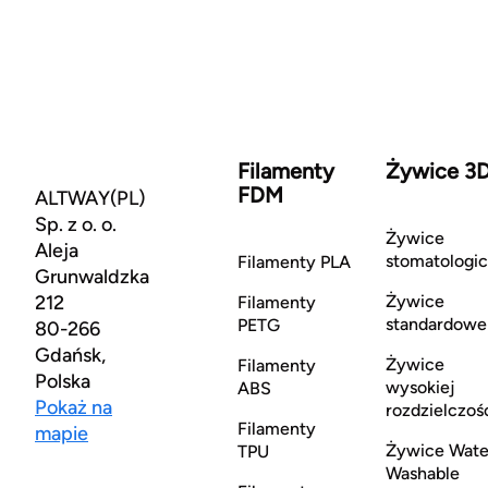
Filamenty
Żywice 3
FDM
ALTWAY(PL)
Sp. z o. o.
Żywice
Aleja
stomatologi
Filamenty PLA
Grunwaldzka
212
Żywice
Filamenty
standardowe
PETG
80-266
Gdańsk,
Żywice
Filamenty
Polska
wysokiej
ABS
Pokaż na
rozdzielczoś
Filamenty
mapie
Żywice Wate
TPU
Washable