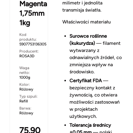
Magenta
milimetr i jednolita
transmisja światła.
1,75mm
1kg
Właściwości materiału
Kod
Surowce roślinne
produktu:
(kukurydza)
— filament
5907753136305
wytwarzany z
Producent:
ROSA3D
odnawialnych źródeł, co
zmniejsza wpływ na
Waga
środowisko.
netto:
1000g
Certyfikat FDA
—
Kolor:
bezpieczny kontakt z
Różowy
żywnością, co otwiera
Typ szpuli:
Refill
możliwości zastosowań
Barwa:
w projektach
Różowy
użytkowych.
Tolerancja średnicy
75.90
±0,05 mm
— polski