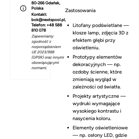
80-266 Gdańsk,
Polska
Zastosowania
Kontakt:
bok@nextspool.pl,
Litofany podświetlane —
Telefon: +48 588
810 078
klosze lamp, zdjęcia 3D z
Zapewniamy
efektem głębi przy
zgodność z
rozporządzeniem
oświetleniu.
UE 2023/988
Prototypy elementów
(GPSR) oraz innymi
obowiązującymi
dekoracyjnych — np.
normami.
ozdoby ścienne, które
zmieniają wygląd w
zależności od światła.
Projekty artystyczne —
wydruki wymagające
wysokiego kontrastu i
nasycenia koloru.
Elementy oświetleniowe
— np. osłony LED, gdzie