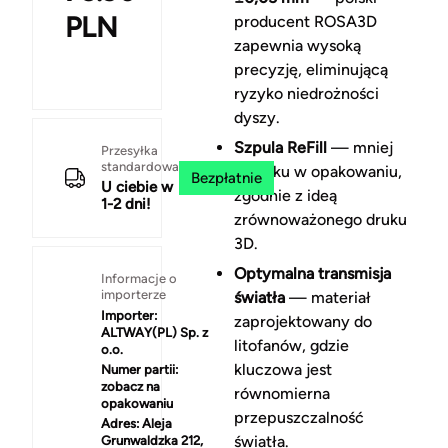
PLN
producent ROSA3D
zapewnia wysoką
precyzję, eliminującą
ryzyko niedrożności
dyszy.
Szpula ReFill
— mniej
Przesyłka
standardowa
plastiku w opakowaniu,
Bezpłatnie
U ciebie w
zgodnie z ideą
1-2 dni!
zrównoważonego druku
3D.
Optymalna transmisja
Informacje o
importerze
światła
— materiał
Importer:
zaprojektowany do
ALTWAY(PL) Sp. z
litofanów, gdzie
o.o.
kluczowa jest
Numer partii:
zobacz na
równomierna
opakowaniu
przepuszczalność
Adres:
Aleja
światła.
Grunwaldzka 212,