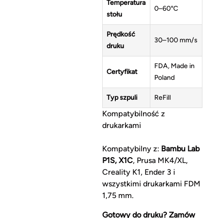
Temperatura
0–60°C
stołu
Prędkość
30–100 mm/s
druku
FDA, Made in
Certyfikat
Poland
Typ szpuli
ReFill
Kompatybilność z
drukarkami
Kompatybilny z:
Bambu Lab
P1S, X1C
, Prusa MK4/XL,
Creality K1, Ender 3 i
wszystkimi drukarkami FDM
1,75 mm.
Gotowy do druku? Zamów