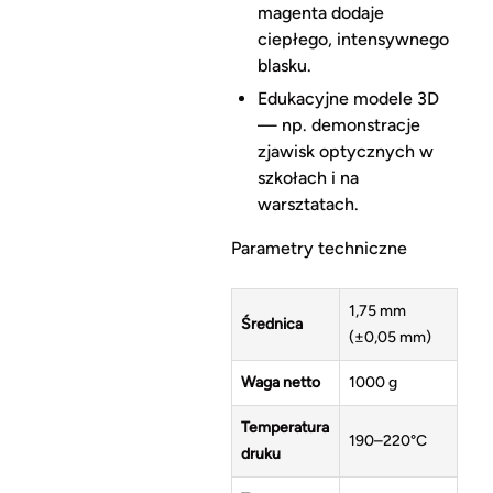
magenta dodaje
ciepłego, intensywnego
blasku.
Edukacyjne modele 3D
— np. demonstracje
zjawisk optycznych w
szkołach i na
warsztatach.
Parametry techniczne
1,75 mm
Średnica
(±0,05 mm)
Waga netto
1000 g
Temperatura
190–220°C
druku