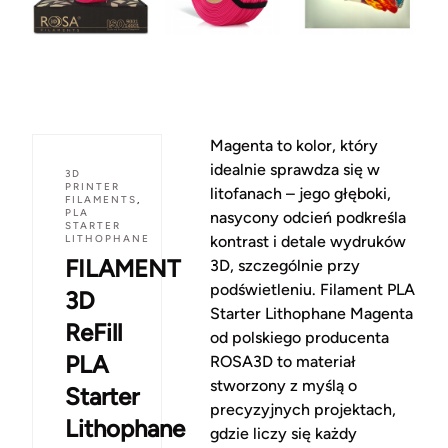
Magenta to kolor, który
idealnie sprawdza się w
3D
PRINTER
litofanach – jego głęboki,
FILAMENTS
,
PLA
nasycony odcień podkreśla
STARTER
LITHOPHANE
kontrast i detale wydruków
FILAMENT
3D, szczególnie przy
podświetleniu. Filament PLA
3D
Starter Lithophane Magenta
ReFill
od polskiego producenta
PLA
ROSA3D to materiał
stworzony z myślą o
Starter
precyzyjnych projektach,
Lithophane
gdzie liczy się każdy