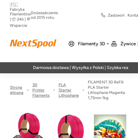
🇵🇱
Fabryka
Doświadczenie
Filamentów
Zadzwoń
Konta
od 2015 roku
| 📦 24h | 💬
Wsparcie
Filamenty 3D
Żywice 
Darmowa dostawa | Wysyłka z Polski | Szybka realizacja w 24
FILAMENT 3D ReFill
3D
PLA
Strona
PLA Starter
Printer
Starter
główna
Lithophane Magenta
Filaments
Lithophane
1,75mm 1kg