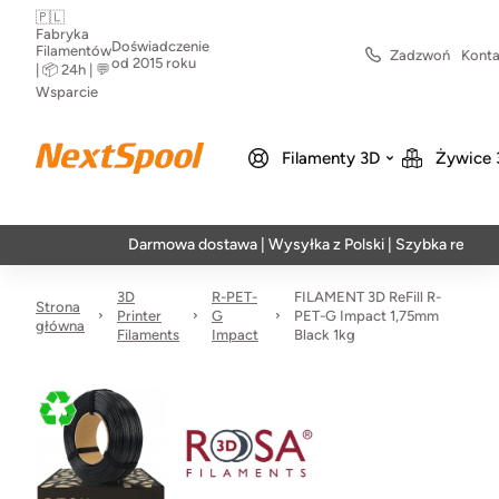
🇵🇱
Fabryka
Doświadczenie
Filamentów
Zadzwoń
Konta
od 2015 roku
| 📦 24h | 💬
Wsparcie
Filamenty 3D
Żywice 
Darmowa dostawa | Wysyłka z Polski | Szybka realizacja w 2
3D
R-PET-
FILAMENT 3D ReFill R-
Strona
Printer
G
PET-G Impact 1,75mm
główna
Filaments
Impact
Black 1kg