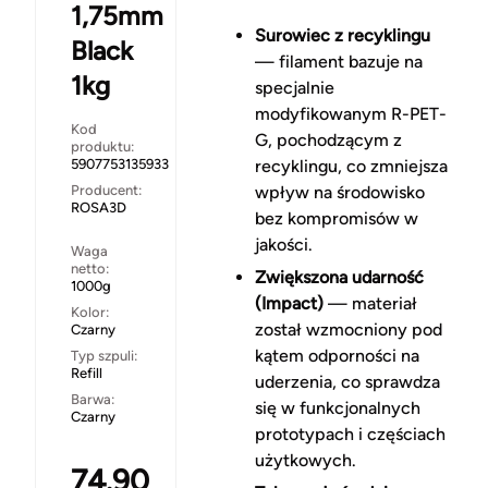
1,75mm
Surowiec z recyklingu
Black
— filament bazuje na
1kg
specjalnie
modyfikowanym R-PET-
Kod
G, pochodzącym z
produktu:
5907753135933
recyklingu, co zmniejsza
Producent:
wpływ na środowisko
ROSA3D
bez kompromisów w
jakości.
Waga
netto:
Zwiększona udarność
1000g
(Impact)
— materiał
Kolor:
został wzmocniony pod
Czarny
kątem odporności na
Typ szpuli:
Refill
uderzenia, co sprawdza
Barwa:
się w funkcjonalnych
Czarny
prototypach i częściach
użytkowych.
74.90