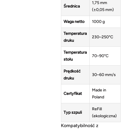
1,75 mm
Średnica
(±0,05 mm)
Waga netto
1000 g
Temperatura
230–250°C
druku
Temperatura
70–90°C
stołu
Prędkość
30–60 mm/s
druku
Made in
Certyfikat
Poland
ReFill
Typ szpuli
(ekologiczna)
Kompatybilność z