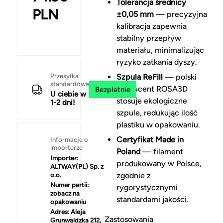
Tolerancja średnicy
PLN
±0,05 mm
— precyzyjna
kalibracja zapewnia
stabilny przepływ
materiału, minimalizując
ryzyko zatkania dyszy.
Przesyłka
Szpula ReFill
— polski
standardowa
producent ROSA3D
Bezpłatnie
U ciebie w
stosuje ekologiczne
1-2 dni!
szpule, redukując ilość
plastiku w opakowaniu.
Certyfikat Made in
Informacje o
importerze
Poland
— filament
Importer:
produkowany w Polsce,
ALTWAY(PL) Sp. z
zgodnie z
o.o.
Numer partii:
rygorystycznymi
zobacz na
standardami jakości.
opakowaniu
Adres:
Aleja
Zastosowania
Grunwaldzka 212,