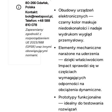
80-266 Gdańsk,
Polska
Obudowy urządzeń
Kontakt:
elektronicznych —
bok@nextspool.pl,
Telefon: +48 588
czarny kolor maskuje
810 078
niedoskonałości i nadaje
Zapewniamy
wydrukom wygląd
zgodność z
rozporządzeniem
przemysłowy.
UE 2023/988
(GPSR) oraz innymi
Elementy mechaniczne
obowiązującymi
narażone na uderzenia
normami.
— dzięki właściwościom
Impact sprawdzi się w
częściach
wymagających
odporności na
obciążenia dynamiczne.
Prototypy funkcjonalne
— idealny do testowania
rozwiązań