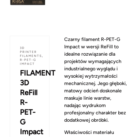
Czarny filament R-PET-G
Impact w wersji ReFill to
3D
PRINTER
idealne rozwiązanie dla
FILAMENTS
,
R-PET-G
projektów wymagających
IMPACT
industrialnego wyglądu i
FILAMENT
wysokiej wytrzymałości
3D
mechanicznej. Jego głęboki,
matowy odcień doskonale
ReFill
maskuje linie warstw,
R-
nadając wydrukom
PET-
profesjonalny charakter bez
dodatkowej obróbki.
G
Impact
Właściwości materiału