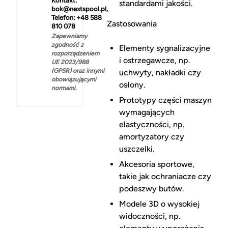
Kontakt:
standardami jakości.
bok@nextspool.pl,
Telefon: +48 588
Zastosowania
810 078
Zapewniamy
zgodność z
Elementy sygnalizacyjne
rozporządzeniem
i ostrzegawcze, np.
UE 2023/988
(GPSR) oraz innymi
uchwyty, nakładki czy
obowiązującymi
osłony.
normami.
Prototypy części maszyn
wymagających
elastyczności, np.
amortyzatory czy
uszczelki.
Akcesoria sportowe,
takie jak ochraniacze czy
podeszwy butów.
Modele 3D o wysokiej
widoczności, np.