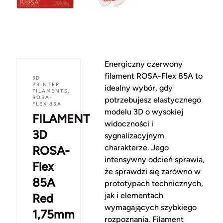
Energiczny czerwony
filament ROSA-Flex 85A to
3D
PRINTER
idealny wybór, gdy
FILAMENTS
,
ROSA-
potrzebujesz elastycznego
FLEX 85A
modelu 3D o wysokiej
FILAMENT
widoczności i
3D
sygnalizacyjnym
charakterze. Jego
ROSA-
intensywny odcień sprawia,
Flex
że sprawdzi się zarówno w
85A
prototypach technicznych,
jak i elementach
Red
wymagających szybkiego
1,75mm
rozpoznania. Filament