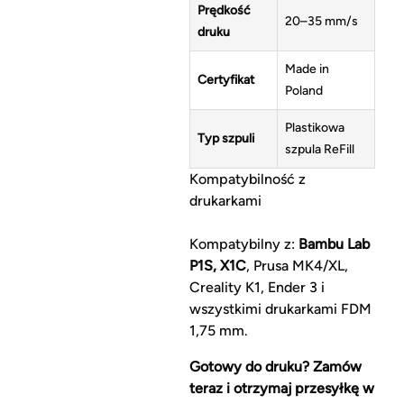
Prędkość
20–35 mm/s
druku
Made in
Certyfikat
Poland
Plastikowa
Typ szpuli
szpula ReFill
Kompatybilność z
drukarkami
Kompatybilny z:
Bambu Lab
P1S, X1C
, Prusa MK4/XL,
Creality K1, Ender 3 i
wszystkimi drukarkami FDM
1,75 mm.
Gotowy do druku? Zamów
teraz i otrzymaj przesyłkę w