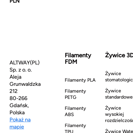
PLN
Filamenty
Żywice 3
FDM
ALTWAY(PL)
Sp. z o. o.
Żywice
Aleja
stomatologi
Filamenty PLA
Grunwaldzka
212
Żywice
Filamenty
standardowe
PETG
80-266
Gdańsk,
Żywice
Filamenty
Polska
wysokiej
ABS
Pokaż na
rozdzielczoś
Filamenty
mapie
Żywice Wate
TPU