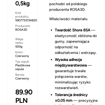
0,5kg
pochodzi od polskiego
producenta ROSA3D.
Kod
produktu:
Właściwości materiału
5907753134820
Producent:
ROSA3D
Twardość Shore 85A
—
elastyczność zbliżona do
Waga
gumy, zapewniająca
netto:
500g
odporność na
Kolor:
odkształcenia i wstrząsy.
Czerwony
Wysoka adhezja
Typ szpuli:
międzywarstwowa
—
Plastikowa
szpula
gwarantuje trwałe
Barwa:
połączenia warstw,
Czerwony
minimalizując ryzyko
rozwarstwień.
89.90
Tolerancja średnicy
PLN
±0,05 mm
— precyzyjna