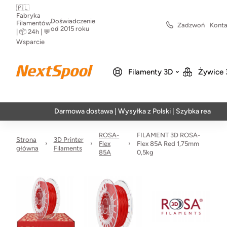
🇵🇱
Fabryka
Doświadczenie
Filamentów
Zadzwoń
Konta
od 2015 roku
| 📦 24h | 💬
Wsparcie
Filamenty 3D
Żywice 
Darmowa dostawa | Wysyłka z Polski | Szybka realizacja w 24
ROSA-
FILAMENT 3D ROSA-
Strona
3D Printer
Flex
Flex 85A Red 1,75mm
główna
Filaments
85A
0,5kg