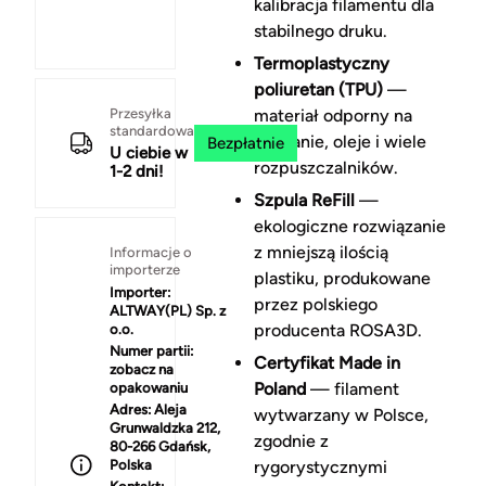
kalibracja filamentu dla
stabilnego druku.
Termoplastyczny
poliuretan (TPU)
—
Przesyłka
materiał odporny na
standardowa
ścieranie, oleje i wiele
Bezpłatnie
U ciebie w
rozpuszczalników.
1-2 dni!
Szpula ReFill
—
ekologiczne rozwiązanie
z mniejszą ilością
Informacje o
importerze
plastiku, produkowane
Importer:
przez polskiego
ALTWAY(PL) Sp. z
producenta ROSA3D.
o.o.
Numer partii:
Certyfikat Made in
zobacz na
Poland
— filament
opakowaniu
Adres:
Aleja
wytwarzany w Polsce,
Grunwaldzka 212,
zgodnie z
80-266 Gdańsk,
Polska
rygorystycznymi