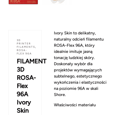
Ivory Skin to delikatny,
naturalny odcień filamentu
3D
PRINTER
ROSA-Flex 96A, który
FILAMENTS
,
ROSA-
idealnie imituje jasną
FLEX 96A
tonację ludzkiej skóry.
FILAMENT
Doskonały wybór dla
3D
projektów wymagających
subtelnego, estetycznego
ROSA-
wykończenia i elastyczności
Flex
na poziomie 96A w skali
96A
Shore.
Ivory
Właściwości materiału
Skin