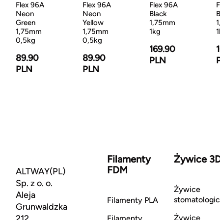
Flex 96A
Flex 96A
Flex 96A
F
Neon
Neon
Black
B
Green
Yellow
1,75mm
1,75mm
1,75mm
1kg
1
0,5kg
0,5kg
169.90
89.90
89.90
PLN
PLN
PLN
Filamenty
Żywice 3
FDM
ALTWAY(PL)
Sp. z o. o.
Żywice
Aleja
stomatologi
Filamenty PLA
Grunwaldzka
212
Żywice
Filamenty