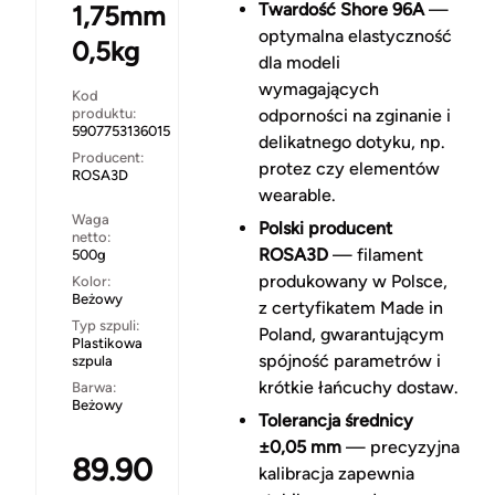
Twardość Shore 96A
—
1,75mm
optymalna elastyczność
0,5kg
dla modeli
wymagających
Kod
produktu:
odporności na zginanie i
5907753136015
delikatnego dotyku, np.
Producent:
protez czy elementów
ROSA3D
wearable.
Waga
Polski producent
netto:
ROSA3D
— filament
500g
produkowany w Polsce,
Kolor:
Beżowy
z certyfikatem Made in
Typ szpuli:
Poland, gwarantującym
Plastikowa
spójność parametrów i
szpula
krótkie łańcuchy dostaw.
Barwa:
Beżowy
Tolerancja średnicy
±0,05 mm
— precyzyjna
89.90
kalibracja zapewnia