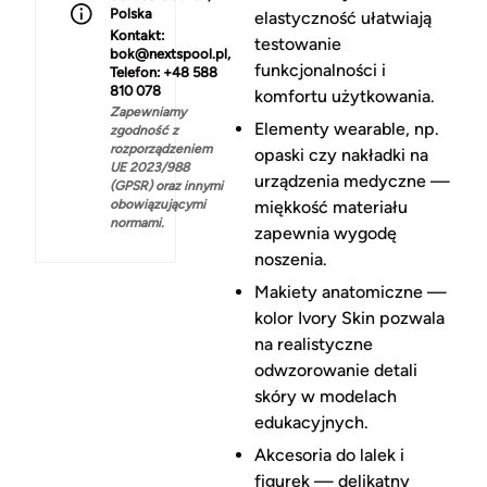
Polska
elastyczność ułatwiają
Kontakt:
testowanie
bok@nextspool.pl,
funkcjonalności i
Telefon: +48 588
810 078
komfortu użytkowania.
Zapewniamy
Elementy wearable, np.
zgodność z
rozporządzeniem
opaski czy nakładki na
UE 2023/988
urządzenia medyczne —
(GPSR) oraz innymi
obowiązującymi
miękkość materiału
normami.
zapewnia wygodę
noszenia.
Makiety anatomiczne —
kolor Ivory Skin pozwala
na realistyczne
odwzorowanie detali
skóry w modelach
edukacyjnych.
Akcesoria do lalek i
figurek — delikatny