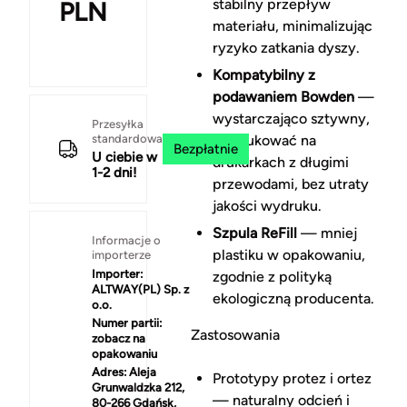
stabilny przepływ
PLN
materiału, minimalizując
ryzyko zatkania dyszy.
Kompatybilny z
podawaniem Bowden
—
wystarczająco sztywny,
Przesyłka
standardowa
by drukować na
Bezpłatnie
U ciebie w
drukarkach z długimi
1-2 dni!
przewodami, bez utraty
jakości wydruku.
Szpula ReFill
— mniej
Informacje o
plastiku w opakowaniu,
importerze
Importer:
zgodnie z polityką
ALTWAY(PL) Sp. z
ekologiczną producenta.
o.o.
Numer partii:
Zastosowania
zobacz na
opakowaniu
Adres:
Aleja
Prototypy protez i ortez
Grunwaldzka 212,
— naturalny odcień i
80-266 Gdańsk,