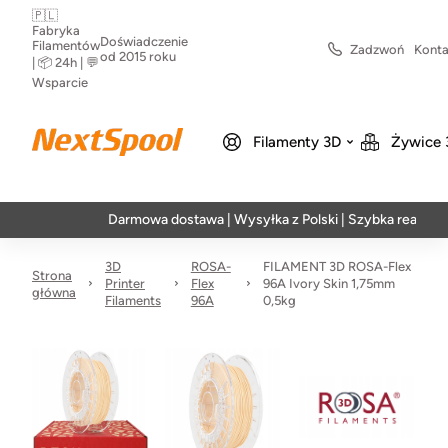
🇵🇱
Fabryka
Doświadczenie
Filamentów
Zadzwoń
Konta
od 2015 roku
| 📦 24h | 💬
Wsparcie
Filamenty 3D
Żywice 
Darmowa dostawa | Wysyłka z Polski | Szybka realizacja w 24
3D
ROSA-
FILAMENT 3D ROSA-Flex
Strona
Printer
Flex
96A Ivory Skin 1,75mm
główna
Filaments
96A
0,5kg