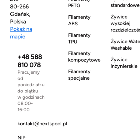
standardowe
PETG
80-266
Gdańsk,
Żywice
Filamenty
Polska
wysokiej
ABS
Pokaż na
rozdzielczoś
Filamenty
mapie
Żywice Wate
TPU
Washable
Filamenty
+48 588
Żywice
kompozytowe
810 078
inżynierskie
Filamenty
Pracujemy
specjalne
od
poniedziałku
do piątku
w godzinach
08:00-
16:00
kontakt@nextspool.pl
NIP: