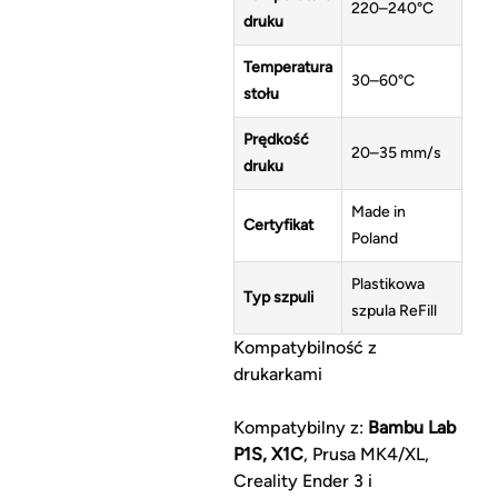
220–240°C
druku
Temperatura
30–60°C
stołu
Prędkość
20–35 mm/s
druku
Made in
Certyfikat
Poland
Plastikowa
Typ szpuli
szpula ReFill
Kompatybilność z
drukarkami
Kompatybilny z:
Bambu Lab
P1S, X1C
, Prusa MK4/XL,
Creality Ender 3 i