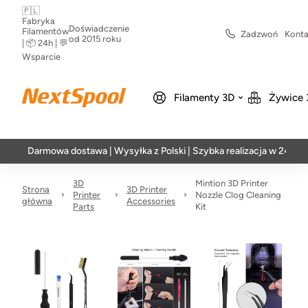
🇵🇱
Fabryka
Doświadczenie
Filamentów
Zadzwoń
Konta
od 2015 roku
| 📦 24h | 💬
Wsparcie
Filamenty 3D
Żywice 
Darmowa dostawa | Wysyłka z Polski | Szybka realizacja w 24h
3D
Mintion 3D Printer
Strona
3D Printer
Printer
Nozzle Clog Cleaning
główna
Accessories
Parts
Kit