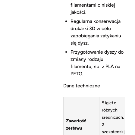
filamentami o niskiej
jakości.
Regularna konserwacja
drukarki 3D w celu
zapobiegania zatykaniu
się dysz.
Przygotowanie dyszy do
zmiany rodzaju
filamentu, np. z PLA na
PETG.
Dane techniczne
5 igieł o
różnych
średnicach,
Zawartość
2
zestawu
szczoteczki,