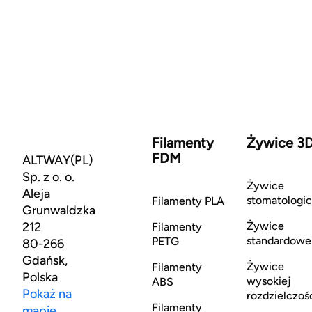
Filamenty
Żywice 3
FDM
ALTWAY(PL)
Sp. z o. o.
Żywice
Aleja
stomatologi
Filamenty PLA
Grunwaldzka
212
Żywice
Filamenty
standardowe
PETG
80-266
Gdańsk,
Żywice
Filamenty
Polska
wysokiej
ABS
Pokaż na
rozdzielczoś
Filamenty
mapie