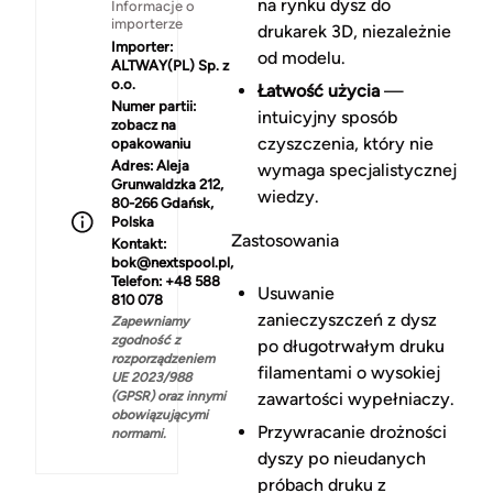
na rynku dysz do
Informacje o
importerze
drukarek 3D, niezależnie
Importer:
od modelu.
ALTWAY(PL) Sp. z
o.o.
Łatwość użycia
—
Numer partii:
intuicyjny sposób
zobacz na
czyszczenia, który nie
opakowaniu
Adres:
Aleja
wymaga specjalistycznej
Grunwaldzka 212,
wiedzy.
80-266 Gdańsk,
Polska
Zastosowania
Kontakt:
bok@nextspool.pl,
Telefon: +48 588
Usuwanie
810 078
zanieczyszczeń z dysz
Zapewniamy
zgodność z
po długotrwałym druku
rozporządzeniem
filamentami o wysokiej
UE 2023/988
(GPSR) oraz innymi
zawartości wypełniaczy.
obowiązującymi
Przywracanie drożności
normami.
dyszy po nieudanych
próbach druku z