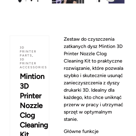
Zestaw do czyszczenia
zatkanych dysz Mintion 3D
3D
PRINTER
Printer Nozzle Clog
PARTS
,
3D
Cleaning Kit to praktyczne
PRINTER
ACCESSORIES
rozwiązanie, które pozwala
Mintion
szybko i skutecznie usunąć
zanieczyszczenia z dyszy
3D
drukarki 3D. Idealny dla
Printer
każdego, kto chce uniknąć
Nozzle
przerw w pracy i utrzymać
sprzęt w optymalnym
Clog
stanie.
Cleaning
Główne funkcje
Kit