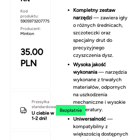
Kompletny zestaw
Kod
produktu:
narzędzi
— zawiera igły
5905973207775
o różnych średnicach,
Producent:
szczoteczki oraz
Mintion
specjalny drut do
precyzyjnego
35.00
czyszczenia dysz.
PLN
Wysoka jakość
wykonania
— narzędzia
wykonane z trwałych
materiałów, odpornych
na uszkodzenia
mechaniczne i wysokie
Przesyłka
standardowa
temperatury.
Bezpłatnie
U ciebie w
1-2 dni!
Uniwersalność
—
kompatybilny z
większością dostępnych