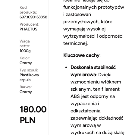
funkcjonalnych prototypów
Kod
produktu:
i zastosowań
6973090163358
przemysłowych, które
Producent:
wymagają wysokiej
PHAETUS
wytrzymałości i odporności
Waga
termicznej.
netto:
1000g
Kluczowe cechy
:
Kolor:
Czarny
Doskonała stabilność
Typ szpuli:
wymiarowa
: Dzięki
Plastikowa
szpula
wzmocnieniu włóknem
Barwa:
szklanym, ten filament
Czarny
ABS jest odporny na
wypaczenia i
180.00
odkształcenia,
PLN
zapewniając dokładność
wymiarową w
wydrukach na dużą skalę