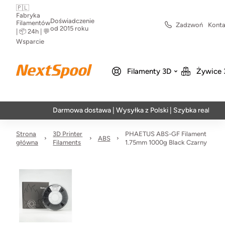
🇵🇱
Fabryka
Doświadczenie
Filamentów
Zadzwoń
Konta
od 2015 roku
| 📦 24h | 💬
Wsparcie
Filamenty 3D
Żywice 
Darmowa dostawa | Wysyłka z Polski | Szybka realizacja w 24
Strona
3D Printer
PHAETUS ABS-GF Filament
ABS
główna
Filaments
1.75mm 1000g Black Czarny