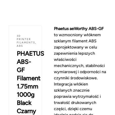
Phaetus aeWorthy ABS-GF
to wzmocniony włóknem
3D
PRINTER
szklanym filament ABS
FILAMENTS
,
ABS
zaprojektowany w celu
PHAETUS
zapewnienia lepszych
właściwości
ABS-
mechanicznych, stabilności
GF
wymiarowej i odporności na
Filament
czynniki środowiskowe.
Integracja włókien
1.75mm
szklanych znacznie
1000g
poprawia wytrzymałość i
Black
trwałość drukowanych
części, dzięki czemu
Czarny
idealnie nadaje się do