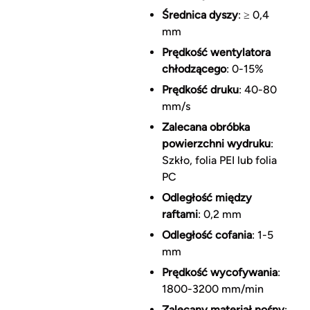
Średnica dyszy
: ≥ 0,4
mm
Prędkość wentylatora
chłodzącego
: 0-15%
Prędkość druku
: 40-80
mm/s
Zalecana obróbka
powierzchni wydruku
:
Szkło, folia PEI lub folia
PC
Odległość między
raftami
: 0,2 mm
Odległość cofania
: 1-5
mm
Prędkość wycofywania
:
1800-3200 mm/min
Zalecany materiał nośny
: