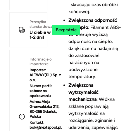
i skracając czas obróbki
końcowej.
Zwiększona odporność
Przesyłka
standardowa
na ciepło
: Filament ABS-
Bezpłatnie
U ciebie w
GF oferuje wyższą
1-2 dni!
odporność na ciepło,
dzięki czemu nadaje się
do zastosowań
Informacje o
narażonych na
importerze
podwyższone
Importer:
ALTWAY(PL) Sp. z
temperatury.
o.o.
Zwiększona
Numer partii:
zobacz na
wytrzymałość
opakowaniu
mechaniczna
: Włókna
Adres:
Aleja
szklane poprawiają
Grunwaldzka 212,
80-266 Gdańsk,
wytrzymałość na
Polska
rozciąganie, zginanie i
Kontakt:
uderzenia, zapewniając
bok@nextspool.pl,