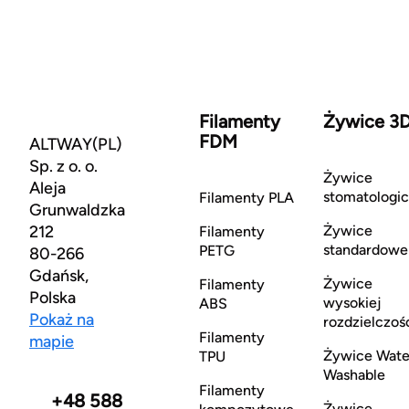
Filamenty
Żywice 3
FDM
ALTWAY(PL)
Sp. z o. o.
Żywice
Aleja
stomatologi
Filamenty PLA
Grunwaldzka
212
Żywice
Filamenty
standardowe
PETG
80-266
Gdańsk,
Żywice
Filamenty
Polska
wysokiej
ABS
Pokaż na
rozdzielczoś
Filamenty
mapie
Żywice Wate
TPU
Washable
Filamenty
+48 588
Żywice