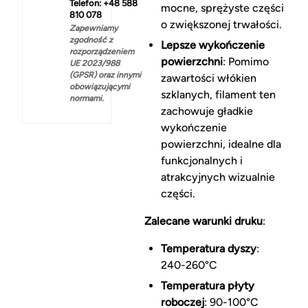
Telefon: +48 588
mocne, sprężyste części
810 078
o zwiększonej trwałości.
Zapewniamy
zgodność z
Lepsze wykończenie
rozporządzeniem
powierzchni
: Pomimo
UE 2023/988
(GPSR) oraz innymi
zawartości włókien
obowiązującymi
szklanych, filament ten
normami.
zachowuje gładkie
wykończenie
powierzchni, idealne dla
funkcjonalnych i
atrakcyjnych wizualnie
części.
Zalecane warunki druku
:
Temperatura dyszy
:
240-260°C
Temperatura płyty
roboczej
: 90-100°C