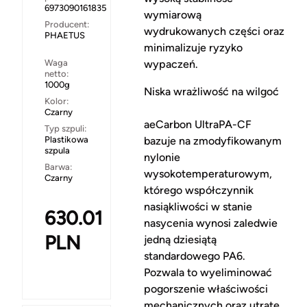
6973090161835
wymiarową
Producent:
wydrukowanych części oraz
PHAETUS
minimalizuje ryzyko
Waga
wypaczeń.
netto:
1000g
Niska wrażliwość na wilgoć
Kolor:
Czarny
aeCarbon UltraPA-CF
Typ szpuli:
Plastikowa
bazuje na zmodyfikowanym
szpula
nylonie
Barwa:
wysokotemperaturowym,
Czarny
którego współczynnik
nasiąkliwości w stanie
630.01
nasycenia wynosi zaledwie
PLN
jedną dziesiątą
standardowego PA6.
Pozwala to wyeliminować
pogorszenie właściwości
mechanicznych oraz utratę