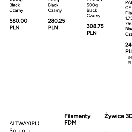
PA
Black
Black
500g
CF
Czarny
Czarny
Black
Fil
Czarny
1.
580.00
280.25
75
308.75
PLN
PLN
Bla
PLN
Cz
24
PL
3
P
Filamenty
Żywice 3
FDM
ALTWAY(PL)
Sp. z o. o.