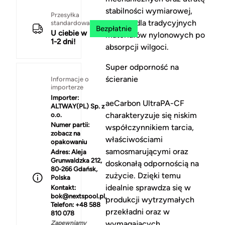
stabilności wymiarowej,
Przesyłka
typowe dla tradycyjnych
standardowa
Bezpłatnie
U ciebie w
materiałów nylonowych po
1-2 dni!
absorpcji wilgoci.
Super odporność na
ścieranie
Informacje o
importerze
Importer:
aeCarbon UltraPA-CF
ALTWAY(PL) Sp. z
charakteryzuje się niskim
o.o.
Numer partii:
współczynnikiem tarcia,
zobacz na
właściwościami
opakowaniu
samosmarującymi oraz
Adres:
Aleja
Grunwaldzka 212,
doskonałą odpornością na
80-266 Gdańsk,
zużycie. Dzięki temu
Polska
idealnie sprawdza się w
Kontakt:
bok@nextspool.pl,
produkcji wytrzymałych
Telefon: +48 588
przekładni oraz w
810 078
wymagających
Zapewniamy