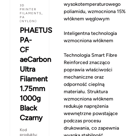
wysokotemperaturowego
3D
PRINTER
poliamidu, wzmocniona 15%
FILAMENTS
,
PA
włóknem węglowym
(NYLON)
PHAETUS
Inteligentna technologia
PA-
wzmocniona włóknem
CF
Technologia Smart Fibre
aeCarbon
Reinforced znacząco
Ultra
poprawia właściwości
mechaniczne oraz
Filament
odporność cieplną
1.75mm
materiału. Struktura
1000g
wzmocniona włóknem
redukuje naprężenia
Black
wewnętrzne powstające
Czarny
podczas procesu
drukowania, co zapewnia
Kod
produktu:
wysoką stabilność