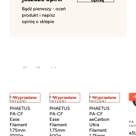
Bądź pierwszy - oceń
produkt i napisz
opinię o sklepie
-
PA
Wyprzedane
PA
Wyprzedane
PA
Wyprzedane
(NYLON)
(NYLON)
(NYLON)
PHAETUS
PHAETUS
PHAETUS
PA-CF
PA-CF
PA-CF
Ease
Ease
aeCarbon
PA
Filament
Filament
Ultra
(N
1.75mm
1.75mm
Filament
eS
1000g
500g
1.75mm