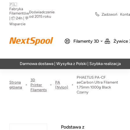
🇵🇱
Fabryka
Doświadczenie
Filamentów
Zadzwoń
Konta
od 2015 roku
| 📦 24h | 💬
Wsparcie
Filamenty 3D
Żywice 
Darmowa dostawa | Wysyłka z Polski | Szybka realizacja w 24h
PHAETUS PA-CF
3D
Strona
PA
aeCarbon Ultra Filament
Printer
główna
(Nylon)
1.75mm 1000g Black
Filaments
Czarny
Podstawa z