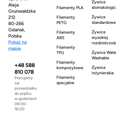
Żywice
Aleja
stomatologi
Filamenty PLA
Grunwaldzka
212
Żywice
Filamenty
standardowe
PETG
80-266
Gdańsk,
Żywice
Filamenty
Polska
wysokiej
ABS
Pokaż na
rozdzielczoś
Filamenty
mapie
Żywice Wate
TPU
Washable
Filamenty
+48 588
Żywice
kompozytowe
810 078
inżynierskie
Filamenty
Pracujemy
specjalne
od
poniedziałku
do piątku
w godzinach
08:00-
16:00