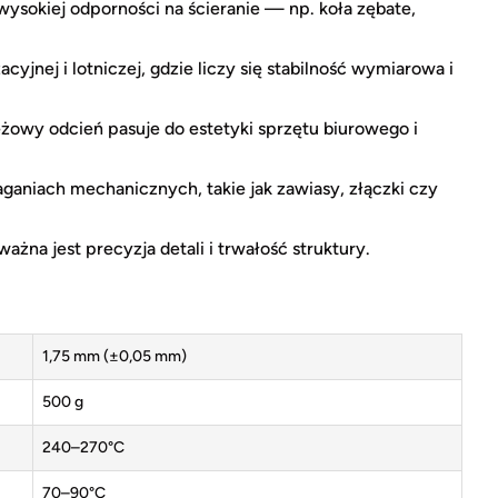
ysokiej odporności na ścieranie — np. koła zębate,
yjnej i lotniczej, gdzie liczy się stabilność wymiarowa i
owy odcień pasuje do estetyki sprzętu biurowego i
niach mechanicznych, takie jak zawiasy, złączki czy
ażna jest precyzja detali i trwałość struktury.
1,75 mm (±0,05 mm)
500 g
240–270°C
70–90°C