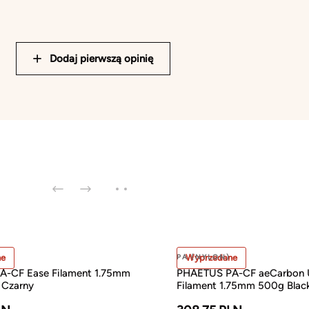
Dodaj pierwszą opinię
ne
PA (NYLON)
Wyprzedane
-CF Ease Filament 1.75mm
PHAETUS PA-CF aeCarbon U
 Czarny
Filament 1.75mm 500g Blac