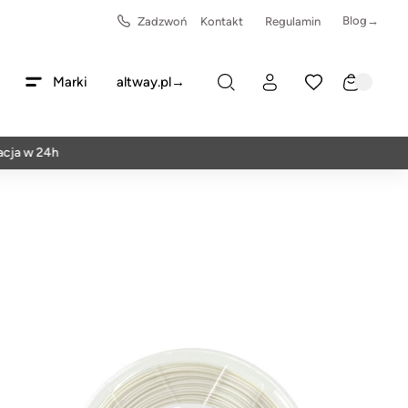
Blog→
Zadzwoń
Kontakt
Regulamin
Marki
altway.pl→
 24h