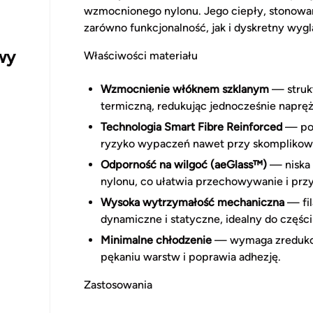
wzmocnionego nylonu. Jego ciepły, stonowany
zarówno funkcjonalność, jak i dyskretny wy
wy
Właściwości materiału
Wzmocnienie włóknem szklanym
— struk
termiczną, redukując jednocześnie naprę
Technologia Smart Fibre Reinforced
— pop
ryzyko wypaczeń nawet przy skomplikow
Odporność na wilgoć (aeGlass™)
— niska 
nylonu, co ułatwia przechowywanie i prz
Wysoka wytrzymałość mechaniczna
— fil
dynamiczne i statyczne, idealny do częśc
Minimalne chłodzenie
— wymaga zredukow
pękaniu warstw i poprawia adhezję.
Zastosowania