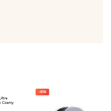
-30%
ltra
k Czarny