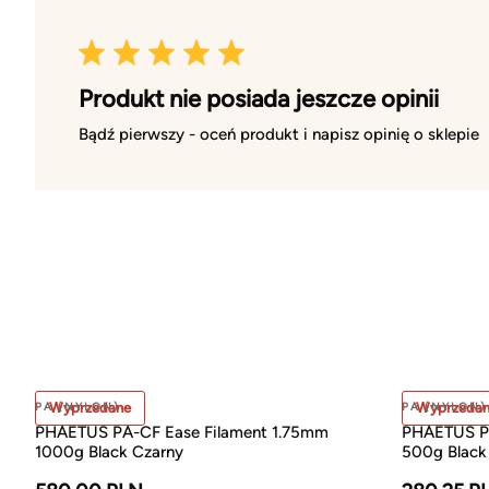
Produkt nie posiada jeszcze opinii
Bądź pierwszy - oceń produkt i napisz opinię o sklepie
PA (NYLON)
Wyprzedane
PA (NYLON)
Wyprzeda
PHAETUS PA-CF Ease Filament 1.75mm
PHAETUS PA
1000g Black Czarny
500g Black