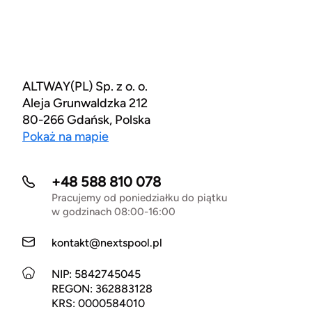
ALTWAY(PL) Sp. z o. o.
Aleja Grunwaldzka 212
80-266 Gdańsk, Polska
Pokaż na mapie
+48 588 810 078
Pracujemy od poniedziałku do piątku
w godzinach 08:00-16:00
kontakt@nextspool.pl
NIP: 5842745045
REGON: 362883128
KRS: 0000584010