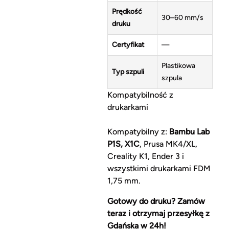
Prędkość
30–60 mm/s
druku
Certyfikat
—
Plastikowa
Typ szpuli
szpula
Kompatybilność z
drukarkami
Kompatybilny z:
Bambu Lab
P1S, X1C
, Prusa MK4/XL,
Creality K1, Ender 3 i
wszystkimi drukarkami FDM
1,75 mm.
Gotowy do druku? Zamów
teraz i otrzymaj przesyłkę z
Gdańska w 24h!