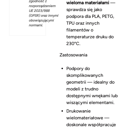
zgodność z
wieloma materiałami
—
rozporządzeniem
sprawdza się jako
UE 2023/988
(GPSR) oraz innymi
podpora dla PLA, PETG,
obowiązującymi
TPU oraz innych
normami.
filamentów o
temperaturze druku do
230°C.
Zastosowania
Podpory do
skomplikowanych
geometrii — idealny do
modeli z trudno
dostępnymi wnękami lub
wiszącymi elementami.
Drukowanie
wielomateriałowe —
doskonale współpracuje