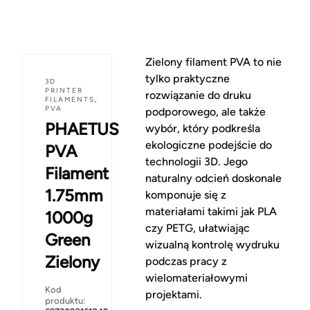
Zielony filament PVA to nie
tylko praktyczne
3D
PRINTER
rozwiązanie do druku
FILAMENTS
,
PVA
podporowego, ale także
PHAETUS
wybór, który podkreśla
ekologiczne podejście do
PVA
technologii 3D. Jego
Filament
naturalny odcień doskonale
1.75mm
komponuje się z
materiałami takimi jak PLA
1000g
czy PETG, ułatwiając
Green
wizualną kontrolę wydruku
Zielony
podczas pracy z
wielomateriałowymi
Kod
projektami.
produktu: