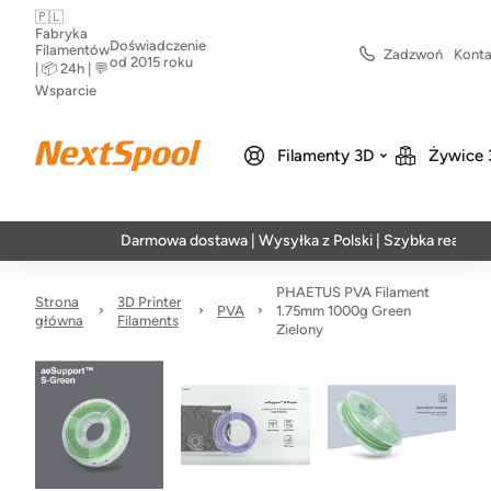
🇵🇱
Fabryka
Doświadczenie
Filamentów
Zadzwoń
Konta
od 2015 roku
| 📦 24h | 💬
Wsparcie
Filamenty 3D
Żywice 
Darmowa dostawa | Wysyłka z Polski | Szybka realizacja w 24
PHAETUS PVA Filament
Strona
3D Printer
PVA
1.75mm 1000g Green
główna
Filaments
Zielony