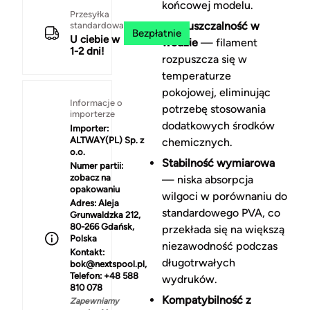
końcowej modelu.
Przesyłka
Rozpuszczalność w
standardowa
Bezpłatnie
U ciebie w
wodzie
— filament
1-2 dni!
rozpuszcza się w
temperaturze
pokojowej, eliminując
Informacje o
potrzebę stosowania
importerze
dodatkowych środków
Importer:
ALTWAY(PL) Sp. z
chemicznych.
o.o.
Stabilność wymiarowa
Numer partii:
zobacz na
— niska absorpcja
opakowaniu
wilgoci w porównaniu do
Adres:
Aleja
standardowego PVA, co
Grunwaldzka 212,
80-266 Gdańsk,
przekłada się na większą
Polska
niezawodność podczas
Kontakt:
długotrwałych
bok@nextspool.pl,
Telefon: +48 588
wydruków.
810 078
Kompatybilność z
Zapewniamy