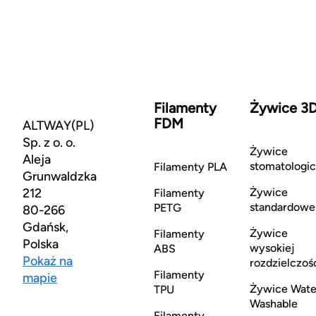
Filamenty
Żywice 3
FDM
ALTWAY(PL)
Sp. z o. o.
Żywice
Aleja
stomatologi
Filamenty PLA
Grunwaldzka
212
Żywice
Filamenty
standardowe
PETG
80-266
Gdańsk,
Żywice
Filamenty
Polska
wysokiej
ABS
Pokaż na
rozdzielczoś
Filamenty
mapie
Żywice Wate
TPU
Washable
Filamenty