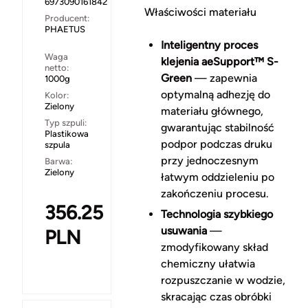
6973090161842
Właściwości materiału
Producent:
PHAETUS
Inteligentny proces
Waga
klejenia aeSupport™ S-
netto:
Green
— zapewnia
1000g
optymalną adhezję do
Kolor:
Zielony
materiału głównego,
Typ szpuli:
gwarantując stabilność
Plastikowa
podpor podczas druku
szpula
przy jednoczesnym
Barwa:
Zielony
łatwym oddzieleniu po
zakończeniu procesu.
356.25
Technologia szybkiego
usuwania
—
PLN
zmodyfikowany skład
chemiczny ułatwia
rozpuszczanie w wodzie,
skracając czas obróbki