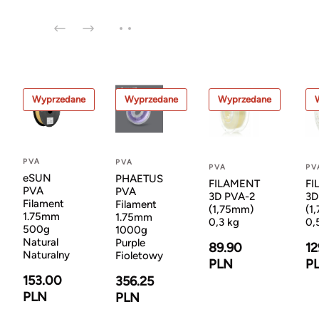
Wyprzedane
Wyprzedane
Wyprzedane
PVA
PVA
PVA
PV
eSUN
PHAETUS
FILAMENT
FI
PVA
PVA
3D PVA-2
3D
Filament
Filament
(1,75mm)
(1
1.75mm
1.75mm
0,3 kg
0,
500g
1000g
Natural
Purple
89.90
12
Naturalny
Fioletowy
PLN
P
153.00
356.25
PLN
PLN