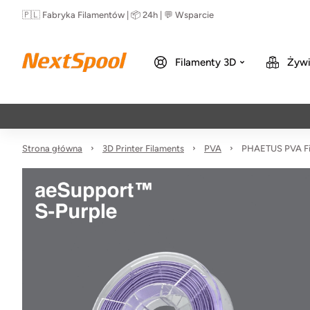
🇵🇱 Fabryka Filamentów | 📦 24h | 💬 Wsparcie
Filamenty 3D
Żywi
Strona główna
3D Printer Filaments
PVA
PHAETUS PVA Fil