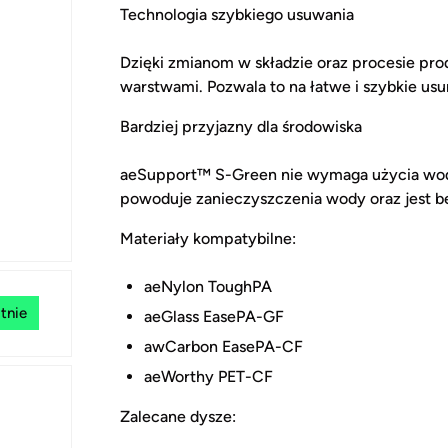
Technologia szybkiego usuwania
Dzięki zmianom w składzie oraz procesie pro
warstwami. Pozwala to na łatwe i szybkie u
Bardziej przyjazny dla środowiska
aeSupport™ S-Green nie wymaga użycia wody 
powoduje zanieczyszczenia wody oraz jest be
Materiały kompatybilne:
aeNylon ToughPA
tnie
aeGlass EasePA-GF
awCarbon EasePA-CF
aeWorthy PET-CF
Zalecane dysze: