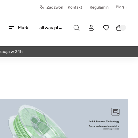
Blog→
Zadzwoń
Kontakt
Regulamin
Marki
altway.pl→
 w 24h