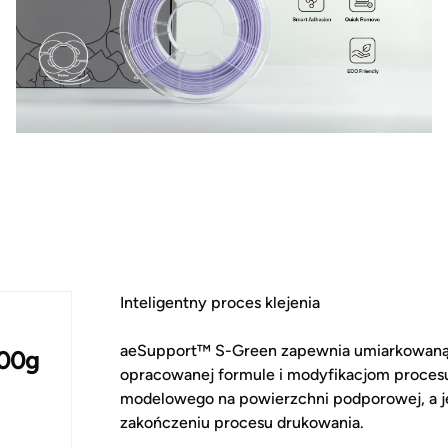
Inteligentny proces klejenia
aeSupport™ S-Green zapewnia umiarkowaną s
000g
opracowanej formule i modyfikacjom proces
modelowego na powierzchni podporowej, a je
zakończeniu procesu drukowania.