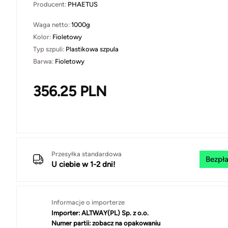
Producent:
PHAETUS
Waga netto:
1000g
Kolor:
Fioletowy
Typ szpuli:
Plastikowa szpula
Barwa:
Fioletowy
356.25
PLN
Przesyłka standardowa
Bezpła
U ciebie w 1-2 dni!
Informacje o importerze
Importer:
ALTWAY(PL) Sp. z o.o.
Numer partii:
zobacz na opakowaniu