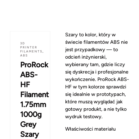
Szary to kolor, który w
świecie filamentów ABS nie
3D
PRINTER
jest przypadkowy — to
FILAMENTS
,
ABS
odcień inżynierski,
ProRock
wybierany tam, gdzie liczy
się dyskrecja i profesjonalne
ABS-
wykończenie. ProRock ABS-
HF
HF w tym kolorze sprawdzi
Filament
się idealnie w prototypach,
które muszą wyglądać jak
1.75mm
gotowy produkt, a nie tylko
1000g
wydruk testowy.
Grey
Właściwości materiału
Szary