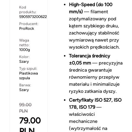
High-Speed (do 100
Kod
mm/s)
— filament
produktu:
5905973200622
zoptymalizowany pod
Producent:
kątem szybkiego druku,
ProRock
zachowujący stabilność
wymiarową nawet przy
Waga
netto:
wysokich prędkościach.
1000g
Tolerancja średnicy
Kolor:
Szary
±0,05 mm
— precyzyjna
Typ szpuli:
średnica gwarantuje
Plastikowa
równomierny przepływ
szpula
materiału i minimalizuje
Barwa:
Szary
ryzyko zatkania dyszy.
Certyfikaty ISO 527, ISO
99.00
178, ISO 179
—
PLN
właściwości
79.00
mechaniczne
(wytrzymałość na
PLN