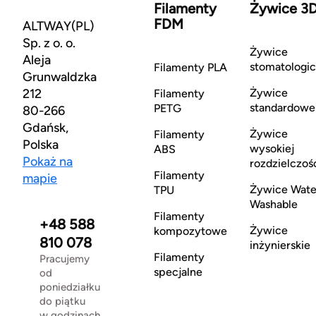
Filamenty
Żywice 3
FDM
ALTWAY(PL)
Sp. z o. o.
Żywice
Aleja
stomatologi
Filamenty PLA
Grunwaldzka
212
Żywice
Filamenty
standardowe
PETG
80-266
Gdańsk,
Żywice
Filamenty
Polska
wysokiej
ABS
Pokaż na
rozdzielczoś
Filamenty
mapie
Żywice Wate
TPU
Washable
Filamenty
+48 588
Żywice
kompozytowe
810 078
inżynierskie
Filamenty
Pracujemy
specjalne
od
poniedziałku
do piątku
w godzinach