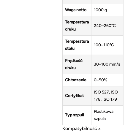
Waga netto
1000 g
Temperatura
240–260°C
druku
Temperatura
100–110°C
stołu
Prędkość
30–100 mm/s
druku
Chłodzenie
0–50%
ISO 527, ISO
Certyfikat
178, ISO 179
Plastikowa
Typ szpuli
szpula
Kompatybilność z