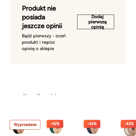
Produkt nie
posiada
Dodaj
pierwszą
jeszcze opinii
opinię
Bądź pierwszy - oceń
produkt i napisz
opinię o sklepie
-42%
-42%
-42%
Wyprzedane