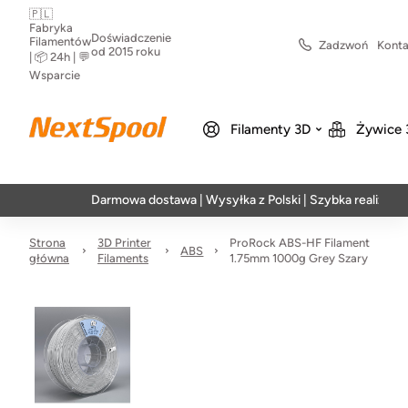
🇵🇱
Fabryka
Doświadczenie
Filamentów
Zadzwoń
Konta
od 2015 roku
| 📦 24h | 💬
Wsparcie
Filamenty 3D
Żywice 
Darmowa dostawa | Wysyłka z Polski | Szybka realizacja w 24
Strona
3D Printer
ProRock ABS-HF Filament
ABS
główna
Filaments
1.75mm 1000g Grey Szary