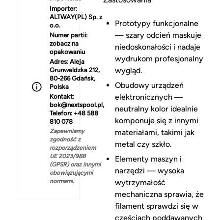
Importer:
ALTWAY(PL) Sp. z
Prototypy funkcjonalne
o.o.
— szary odcień maskuje
Numer partii:
zobacz na
niedoskonałości i nadaje
opakowaniu
wydrukom profesjonalny
Adres:
Aleja
wygląd.
Grunwaldzka 212,
80-266 Gdańsk,
Obudowy urządzeń
Polska
elektronicznych —
Kontakt:
bok@nextspool.pl,
neutralny kolor idealnie
Telefon: +48 588
komponuje się z innymi
810 078
Zapewniamy
materiałami, takimi jak
zgodność z
metal czy szkło.
rozporządzeniem
UE 2023/988
Elementy maszyn i
(GPSR) oraz innymi
narzędzi — wysoka
obowiązującymi
normami.
wytrzymałość
mechaniczna sprawia, że
filament sprawdzi się w
częściach poddawanych