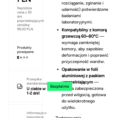
rozciąganie, zginanie i
Najniższa
udarność) potwierdzone
cena z 30
badaniami
dni
poprzedzających
laboratoryjnymi.
obniżkę:
99.00
PLN
Kompatybilny z komorą
grzewczą 60–80°C
—
wymaga zamkniętej
Produkty
komory, aby zapobiec
powiązane
deformacjom i poprawić
przyczepność warstw.
Opakowanie w folii
aluminiowej z paskiem
Przesyłka
uszczelniającym
—
standardowa
Bezpłatnie
szpula zabezpieczona
U ciebie w
1-2 dni!
przed wilgocią, gotowa
do wielokrotnego
użytku.
Informacje o
importerze
Zastosowania