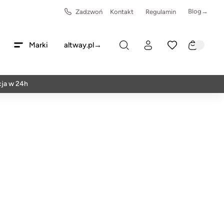
Blog→
Zadzwoń
Kontakt
Regulamin
Marki
altway.pl→
24h