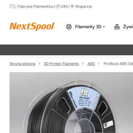
🇵🇱 Fabryka Filamentów | 📦 24h | 💬 Wsparcie
Filamenty 3D
Żywi
Strona główna
3D Printer Filaments
ABS
ProRock ABS Odo