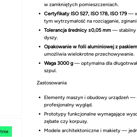
w zamkniętych pomieszczeniach.
Certyfikaty ISO 527, ISO 178, ISO 179
— wł
tym wytrzymałość na rozciąganie, zginani
Tolerancja średnicy ±0,05 mm
— stabilny 
dyszy.
Opakowanie w folii aluminiowej z paskie
umożliwia wielokrotne przechowywanie.
Waga 3000 g
— optymalna dla długotrwał
szpul.
Zastosowania
Elementy maszyn i obudowy urządzeń — cz
profesjonalny wygląd.
Prototypy funkcjonalne wymagające wysok
zębate czy korpusy.
Modele architektoniczne i makiety — jedn
tnie