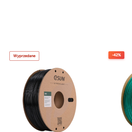
-42%
Wyprzedane