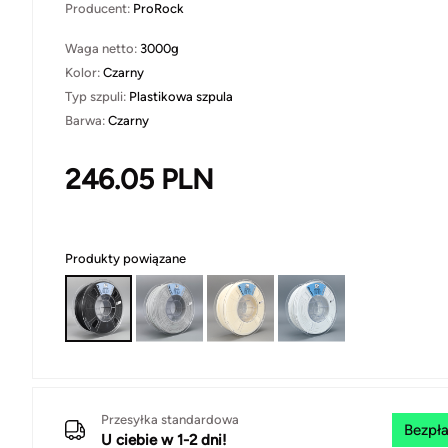
Producent:
ProRock
Waga netto:
3000g
Kolor:
Czarny
Typ szpuli:
Plastikowa szpula
Barwa:
Czarny
246.05
PLN
Produkty powiązane
Przesyłka standardowa
Bezpła
U ciebie w 1-2 dni!