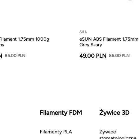
ABS
ilament 1.75mm 1000g
eSUN ABS Filament 1.75mm
ny
Grey Szary
N
49.00 PLN
85.00 PLN
85.00 PLN
Filamenty FDM
Żywice 3D
Filamenty PLA
Żywice
stomatologiczne