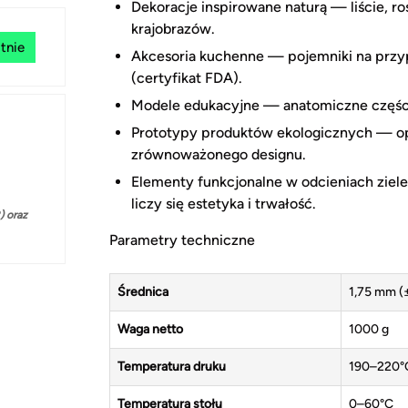
Dekoracje inspirowane naturą — liście, 
krajobrazów.
tnie
Akcesoria kuchenne — pojemniki na przy
(certyfikat FDA).
Modele edukacyjne — anatomiczne części 
Prototypy produktów ekologicznych — op
zrównoważonego designu.
Elementy funkcjonalne w odcieniach ziel
liczy się estetyka i trwałość.
 oraz
Parametry techniczne
Średnica
1,75 mm (
Waga netto
1000 g
Temperatura druku
190–220°
Temperatura stołu
0–60°C