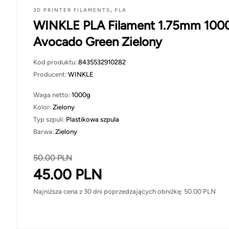
3D PRINTER FILAMENTS
,
PLA
WINKLE PLA Filament 1.75mm 100
Avocado Green Zielony
Kod produktu:
8435532910282
Producent:
WINKLE
Waga netto:
1000g
Kolor:
Zielony
Typ szpuli:
Plastikowa szpula
Barwa:
Zielony
50.00
PLN
45.00
PLN
Najniższa cena z 30 dni poprzedzających obniżkę:
50.00
PLN