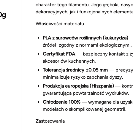
charakter tego filamentu. Jego głęboki, nas
dekoracyjnych, jak i funkcjonalnych elementac
0g
Właściwości materiału
PLA z surowców roślinnych (kukurydza)
—
źródeł, zgodny z normami ekologicznymi.
Certyfikat FDA
— bezpieczny kontakt z ż
akcesoriów kuchennych.
Tolerancja średnicy ±0,05 mm
— precyzyj
minimalizuje ryzyko zapchania dyszy.
Produkcja europejska (Hiszpania)
— kontro
gwarantująca powtarzalność wydruków.
Chłodzenie 100%
— wymagane dla uzyskani
modelach o skomplikowanej geometrii.
Zastosowania