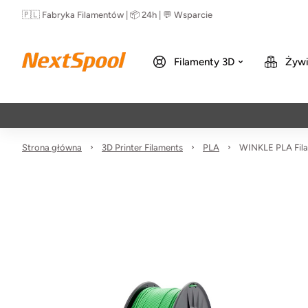
🇵🇱 Fabryka Filamentów | 📦 24h | 💬 Wsparcie
Filamenty 3D
Żywi
Strona główna
3D Printer Filaments
PLA
WINKLE PLA Fila