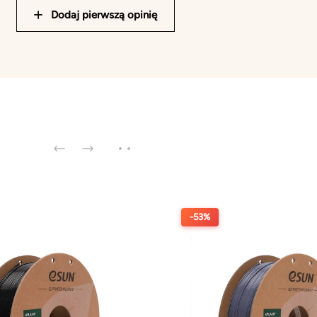
Dodaj pierwszą opinię
-53%