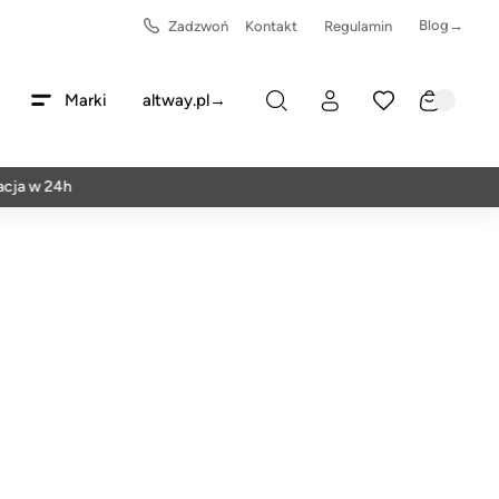
Blog→
Zadzwoń
Kontakt
Regulamin
Marki
altway.pl→
 24h