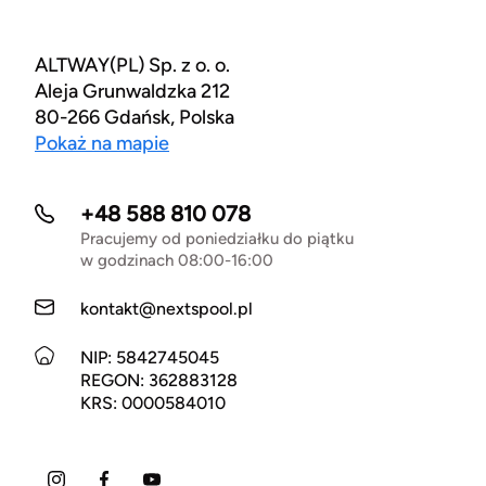
ALTWAY(PL) Sp. z o. o.
Aleja Grunwaldzka 212
80-266 Gdańsk, Polska
Pokaż na mapie
+48 588 810 078
Pracujemy od poniedziałku do piątku
w godzinach 08:00-16:00
kontakt@nextspool.pl
NIP: 5842745045
REGON: 362883128
KRS: 0000584010