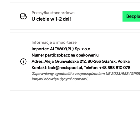
Przesyłka standardowa
Bezpła
U ciebie w 1-2 dni!
Informacje o importerze
Importer:
ALTWAY(PL) Sp. z o.o.
Numer partii:
zobacz na opakowaniu
Adres:
Aleja Grunwaldzka 212, 80-266 Gdańsk, Polska
Kontakt:
bok@nextspool.pl, Telefon: +48 588 810 078
Zapewniamy zgodność z rozporządzeniem UE 2023/988 (GPSR)
innymi obowiązującymi normami.